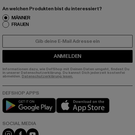
An welchen Produkten bist du interessiert?
MÄNNER
FRAUEN
E-MAIL
ANMELDEN
Informationen dazu, wie DefShop mit Deinen Daten umgeht, findest Du
in unserer Datenschutzerklärung. Du kannst Dich jederzeit kostenfei
abmelden.
Datenschutzerklärung lesen.
Play market
App store
Instagram
Facebook
YouTube