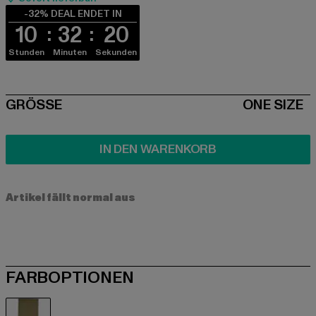
-32% DEAL ENDET IN
10
32
20
Stunden
Minuten
Sekunden
SIZE
GRÖSSE
ONE SIZE
IN DEN WARENKORB
Artikel fällt normal aus
FARBOPTIONEN