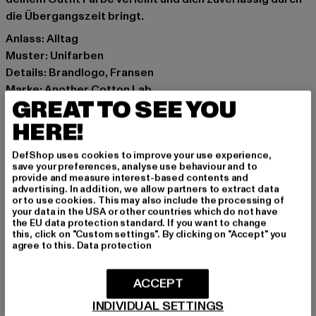
die Übergangszeit bringt.
Anlass: Alltag
Muster: Unifarben
Details: Brandlogo, Fransen
Marke: Another Cotton Lab
GREAT TO SEE YOU
Kat.: Accessories
Farbe: grün
HERE!
Hersteller Farbe: green
DefShop uses cookies to improve your use experience,
Materialzusammensetzung: 100% Polyacryl
save your preferences, analyse use behaviour and to
Art.Nr: PD00002318-00110
provide and measure interest-based contents and
advertising. In addition, we allow partners to extract data
or to use cookies. This may also include the processing of
Hersteller: Urban Styles Agency GmbH & Co. KG |
your data in the USA or other countries which do not have
the EU data protection standard. If you want to change
agentur@urbanstylesagency.com
this, click on "Custom settings". By clicking on "Accept" you
Schanzenstraße 41 | 51063 Köln | DE
agree to this.
Data protection
ACCEPT
GRÖSSE & PASSFORM
INDIVIDUAL SETTINGS