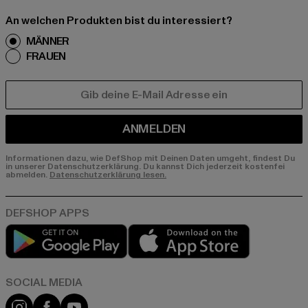
An welchen Produkten bist du interessiert?
MÄNNER
FRAUEN
E-MAIL
ANMELDEN
Informationen dazu, wie DefShop mit Deinen Daten umgeht, findest Du
in unserer Datenschutzerklärung. Du kannst Dich jederzeit kostenfei
abmelden.
Datenschutzerklärung lesen.
Play market
App store
Instagram
Facebook
YouTube