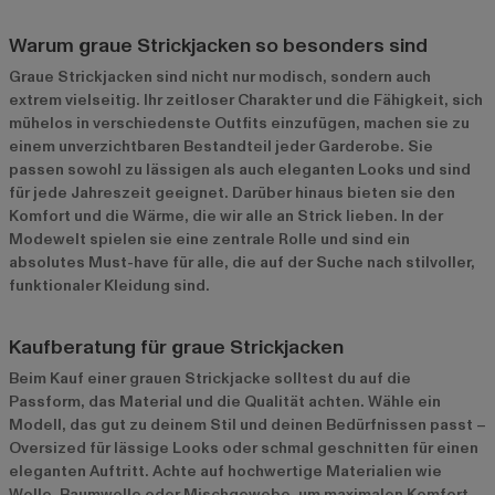
Warum graue Strickjacken so besonders sind
Graue Strickjacken sind nicht nur modisch, sondern auch
extrem vielseitig. Ihr zeitloser Charakter und die Fähigkeit, sich
mühelos in verschiedenste Outfits einzufügen, machen sie zu
einem unverzichtbaren Bestandteil jeder Garderobe. Sie
passen sowohl zu lässigen als auch eleganten Looks und sind
für jede Jahreszeit geeignet. Darüber hinaus bieten sie den
Komfort und die Wärme, die wir alle an Strick lieben. In der
Modewelt spielen sie eine zentrale Rolle und sind ein
absolutes Must-have für alle, die auf der Suche nach stilvoller,
funktionaler Kleidung sind.
Kaufberatung für graue Strickjacken
Beim Kauf einer grauen Strickjacke solltest du auf die
Passform, das Material und die Qualität achten. Wähle ein
Modell, das gut zu deinem Stil und deinen Bedürfnissen passt –
Oversized für lässige Looks oder schmal geschnitten für einen
eleganten Auftritt. Achte auf hochwertige Materialien wie
Wolle, Baumwolle oder Mischgewebe, um maximalen Komfort