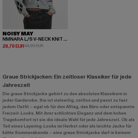
NOISY MAY
NMNARA L/S V-NECK KNIT CARDIGAN FWD DD
Derzeitiger Preis: 28,79 EUR
Aktionspreis: 44,99 EUR
28,79 EUR
44,99 EUR
Graue Strickjacken: Ein zeitloser Klassiker für jede
Jahreszeit
Die graue Strickjacke gehört zu den absoluten Klassikern in
jeder Garderobe. Sie ist vielseitig, zeitlos und passt zu fast
jedem Outfit – egal ob für den Alltag, das Büro oder entspannte
Freizeit-Looks. Mit ihrer schlichten Eleganz und dem hohen
Tragekomfort ist sie die ideale Wahl für jede Jahreszeit. Ob als
Teil eines Layering-Looks im Herbst oder als leichte Jacke für
kühle Sommerabende – eine graue Strickjacke darf in keinem