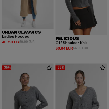
URBAN CLASSICS
Ladies Hooded
FELICIOUS
Derzeitiger Preis: 40,79 EUR
Aktionspreis: 59,99 EUR
40,79 EUR
59,99 EUR
Off Shoulder Knit
Derzeitiger Preis: 36,84 EUR
Aktionspreis:
36,84 EUR
54,99 EUR
-35%
-38%