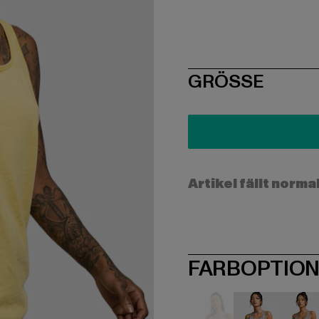
SIZE
GRÖSSE
Artikel fällt norma
FARBOPTIO