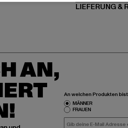
LIEFERUNG &
H AN,
IERT
An welchen Produkten bist
N!
MÄNNER
FRAUEN
E-MAIL
 an und