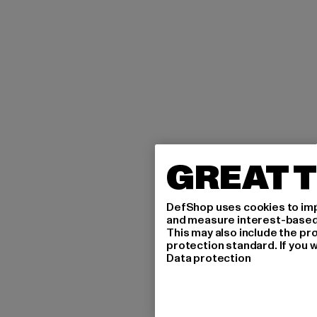
GREAT T
DefShop uses cookies to imp
and measure interest-based c
This may also include the pr
protection standard. If you w
Data protection