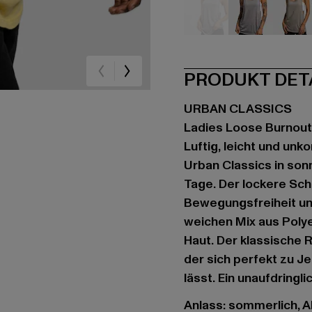
grau
grau
oli
PRODUKT DET
URBAN CLASSICS
Ladies Loose Burnout
Luftig, leicht und unk
Urban Classics in son
Tage. Der lockere Sch
Bewegungsfreiheit un
weichen Mix aus Poly
Haut. Der klassische 
der sich perfekt zu J
lässt. Ein unaufdring
Anlass: sommerlich, All