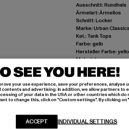
Ausschnitt: Rundhals
Ärmelart: Ärmellos
Schnitt: Locker
Marke: Urban Classic
Kat.: Tank Tops
Farbe: gelb
Hersteller Farbe: yell
Materialzusammenset
O SEE YOU HERE!
Art.Nr: TB456-00252
Hersteller: TB Intern
rove your use experience, save your preferences, analyse u
ontents and advertising. In addition, we allow partners to e
Dr.-Robert-Murjahn-S
ocessing of your data in the USA or other countries which do 
ant to change this, click on "Custom settings". By clicking on 
GRÖSSE 
ACCEPT
INDIVIDUAL SETTINGS
PFLEGEHINWE