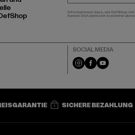
elle
Informationen dazu, wie DefShop mit 
 DefShop
kannst Dich jederzeit kostenfei abme
e
Instagram
Facebook
YouTube
REISGARANTIE
SICHERE BEZAHLUNG