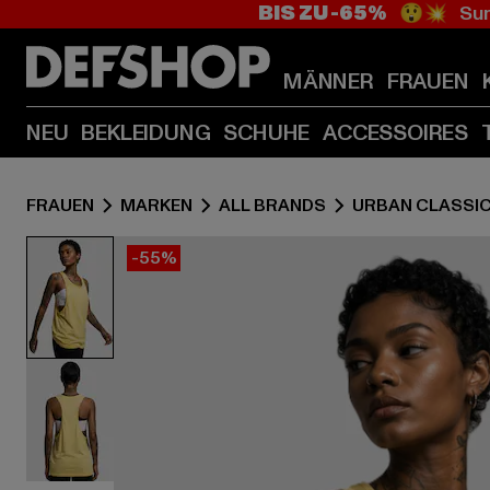
BIS ZU -65%
😲💥 Sum
MÄNNER
FRAUEN
NEU
BEKLEIDUNG
SCHUHE
ACCESSOIRES
FRAUEN
MARKEN
ALL BRANDS
URBAN CLASSI
-55%