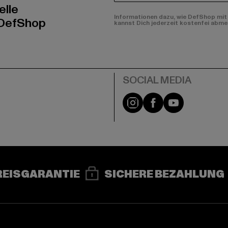
elle
Informationen dazu, wie DefShop mit 
 DefShop
kannst Dich jederzeit kostenfei abme
e
Instagram
Facebook
YouTube
REISGARANTIE
SICHERE BEZAHLUNG