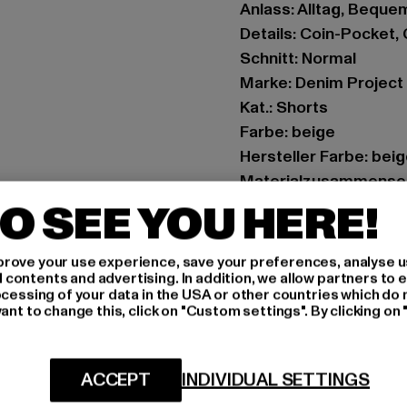
Anlass: Alltag, Bequem,
Details: Coin-Pocket
Schnitt: Normal
Marke: Denim Project
Kat.: Shorts
Farbe: beige
Hersteller Farbe: bei
Materialzusammense
Art.Nr: DP3870-0000
O SEE YOU HERE!
Hersteller: Denim Pro
rove your use experience, save your preferences, analyse u
Jægergaardsgade 156G
ontents and advertising. In addition, we allow partners to e
ocessing of your data in the USA or other countries which do 
ant to change this, click on "Custom settings". By clicking on 
GRÖSSE 
PFLEGEHINWE
ACCEPT
INDIVIDUAL SETTINGS