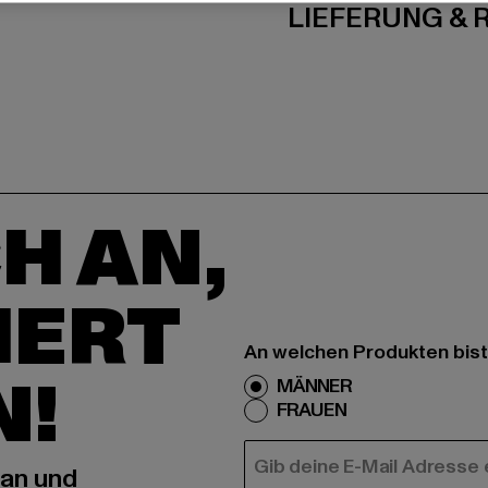
LIEFERUNG &
H AN,
IERT
An welchen Produkten bist
N!
MÄNNER
FRAUEN
E-MAIL
 an und