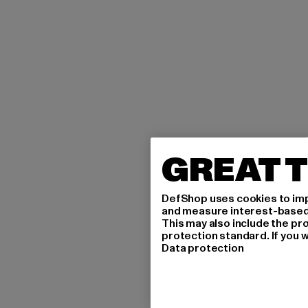
GREAT T
DefShop uses cookies to imp
and measure interest-based c
This may also include the pr
protection standard. If you w
Data protection