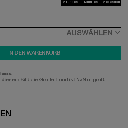
Stunden
Minuten
Sekunden
AUSWÄHLEN
IN DEN WARENKORB
l aus
 diesem Bild die Größe L und ist NaN m groß.
NEN