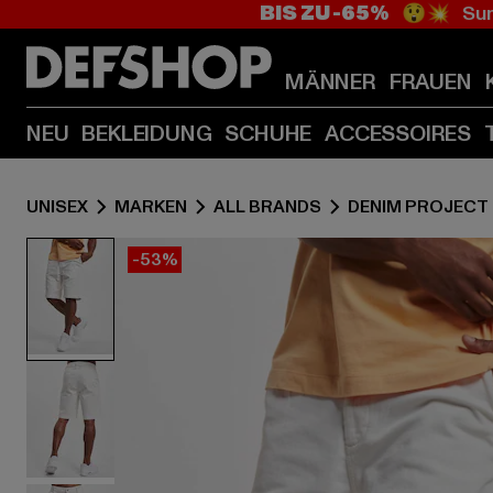
BIS ZU -65%
😲💥 Sum
MÄNNER
FRAUEN
NEU
BEKLEIDUNG
SCHUHE
ACCESSOIRES
UNISEX
MARKEN
ALL BRANDS
DENIM PROJECT
-53%