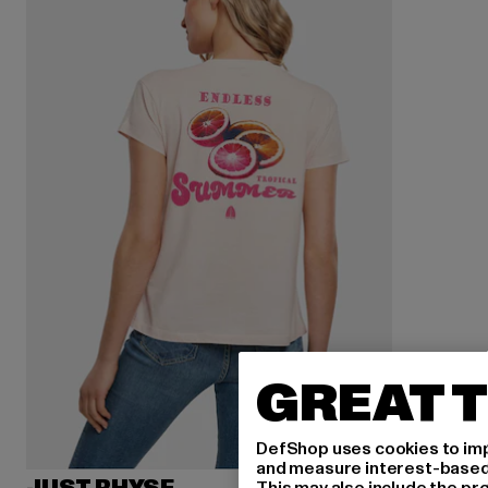
GREAT T
DefShop uses cookies to imp
and measure interest-based c
This may also include the pr