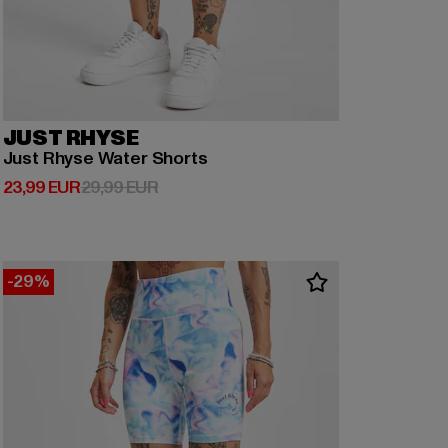
JUST RHYSE
Just Rhyse Water Shorts
Derzeitiger Preis: 23,99 EUR
Aktionspreis: 29,99 EUR
23,99 EUR
29,99 EUR
-29%