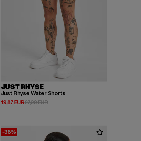
JUST RHYSE
Just Rhyse Water Shorts
Derzeitiger Preis: 19,87 EUR
Aktionspreis: 27,99 EUR
19,87 EUR
27,99 EUR
-38%