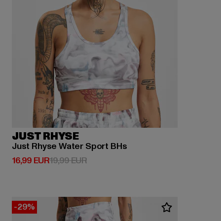
JUST RHYSE
Just Rhyse Water Sport BHs
Derzeitiger Preis: 16,99 EUR
Aktionspreis: 19,99 EUR
16,99 EUR
19,99 EUR
-29%