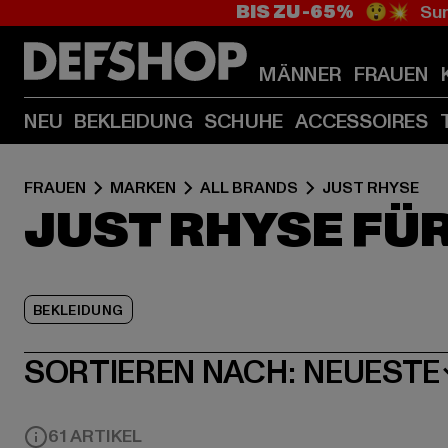
BIS ZU -65%
😲💥 Sum
MÄNNER
FRAUEN
NEU
BEKLEIDUNG
SCHUHE
ACCESSOIRES
FRAUEN
MARKEN
ALL BRANDS
JUST RHYSE
JUST RHYSE FÜ
BEKLEIDUNG
SORTIEREN NACH:
NEUESTE
61 ARTIKEL