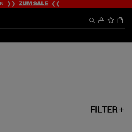
ION ❯❯
ZUM SALE
❮❮
FILTER