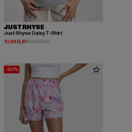
JUST RHYSE
Just Rhyse Daisy T-Shirt
Derzeitiger Preis: 10,99 EUR
Aktionspreis: 19,99 EUR
10,99 EUR
19,99 EUR
-30%