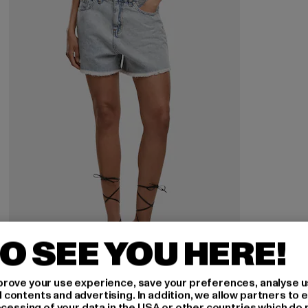
O SEE YOU HERE!
JUST RHYSE
rove your use experience, save your preferences, analyse u
Shorts Florida
ontents and advertising. In addition, we allow partners to e
ocessing of your data in the USA or other countries which do 