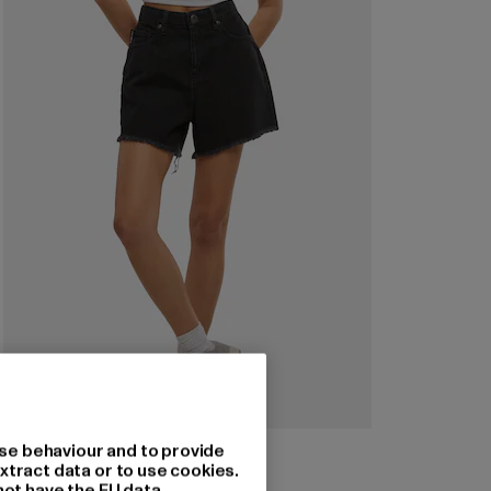
JUST RHYSE
se behaviour and to provide
Shorts Florida
xtract data or to use cookies.
not have the EU data