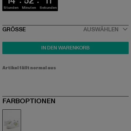
14
52
11
Stunden
Minuten
Sekunden
SIZE
GRÖSSE
AUSWÄHLEN
IN DEN WARENKORB
Artikel fällt normal aus
FARBOPTIONEN