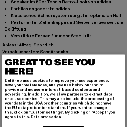
Sneaker im 80er Tennis Retro-Look von adidas
Farblich abgesetzte adidas
Klassisches Schnürsystem sorgt für optimalen Halt
Perforierter Zehenkappe und Seiten verbessert die
Belüftung
Verstärkte Fersen für mehr Stabilität
Anlass: Alltag, Sportlich
Verschlussarten: Schnürsenkel
Schafthöhe: Low Top
GREAT TO SEE YOU
Marke: adidas
HERE!
Kat.: Sneakers Low
Farbe: weiß
DefShop uses cookies to improve your use experience,
save your preferences, analyse use behaviour and to
Hersteller Farbe: white
provide and measure interest-based contents and
Obermaterial: sonstiges Material, Textil
advertising. In addition, we allow partners to extract data
or to use cookies. This may also include the processing of
Innenfutter: Textil
your data in the USA or other countries which do not have
Art.Nr: GW0182-00220
the EU data protection standard. If you want to change
this, click on "Custom settings". By clicking on "Accept" you
agree to this.
Data protection
Hersteller: Adidas AG |
serviceinfo@onlineshop.adidas.com