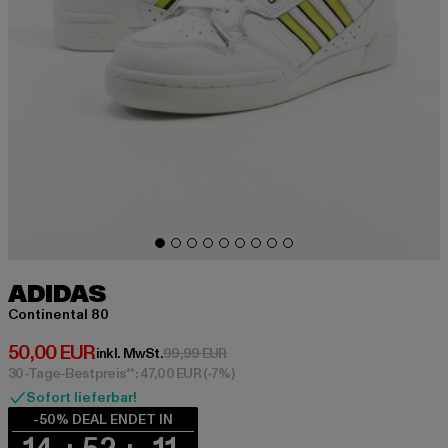
ADIDAS
Continental 80
Derzeitiger Preis: 50,00 EUR
50,00 EUR
Aktionspreis: 99,99 EUR
inkl. MwSt.
99,99 EUR
30-Tage-Bestpreis**: 47,00 EUR
(-7%)
Sofort lieferbar!
-50% DEAL ENDET IN