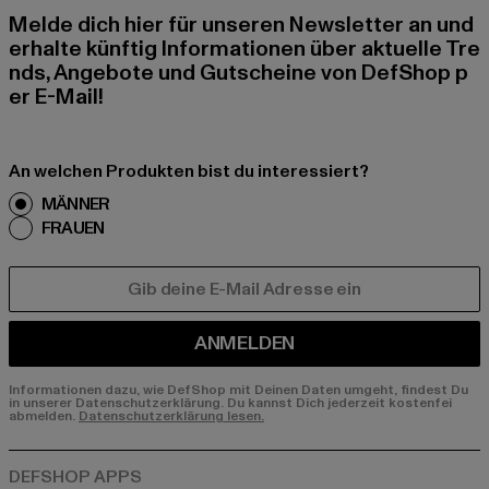
Melde dich hier für unseren Newsletter an und
erhalte künftig Informationen über aktuelle Tre
nds, Angebote und Gutscheine von DefShop p
er E-Mail!
An welchen Produkten bist du interessiert?
MÄNNER
FRAUEN
E-MAIL
ANMELDEN
Informationen dazu, wie DefShop mit Deinen Daten umgeht, findest Du
in unserer Datenschutzerklärung. Du kannst Dich jederzeit kostenfei
abmelden.
Datenschutzerklärung lesen.