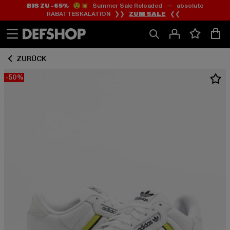
BIS ZU -65%
😲💥 Summer Sale Reloaded — absolute
Zum
Zum
RABATTESKALATION ❯❯
ZUM SALE
❮❮
Inhalt
Fußzeile
springen
springen
ZURÜCK
-50%