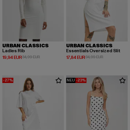
URBAN CLASSICS
URBAN CLASSICS
Ladies Rib
Essentials Oversized Slit
Derzeitiger Preis: 19,94 EUR
Aktionspreis: 34,99 EUR
Derzeitiger Preis: 17,84 EUR
Aktionspreis: 
19,94 EUR
34,99 EUR
17,84 EUR
34,99 EUR
-27%
NEU
-23%