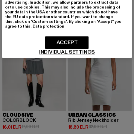
Derzeitiger Preis: 24,84 EUR
Derzeitiger Preis: 62,29 EUR
24,84 EUR
34,99 EUR
62,29 EUR
69,99 EUR
advertising. In addition, we allow partners to extract data
or to use cookies. This may also include the processing of
your data in the USA or other countries which do not have
the EU data protection standard. If you want to change
this, click on "Custom settings". By clicking on "Accept" you
-11%
-43%
agree to this.
Data protection
ACCEPT
INDIVIDUAL SETTINGS
CLOUD5IVE
URBAN CLASSICS
COLORBLOCK
Rib Jersey Neckholder
Derzeitiger Preis: 16,01 EUR
Aktionspreis: 17,99 EUR
Derzeitiger Preis: 18,80 EUR
Aktionspreis: 
16,01 EUR
17,99 EUR
18,80 EUR
32,99 EUR