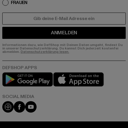
FRAUEN
E-MAIL
ANMELDEN
Informationen dazu, wie DefShop mit Deinen Daten umgeht, findest Du
in unserer Datenschutzerklärung. Du kannst Dich jederzeit kostenfei
abmelden.
Datenschutzerklärung lesen.
Play market
App store
Instagram
Facebook
YouTube