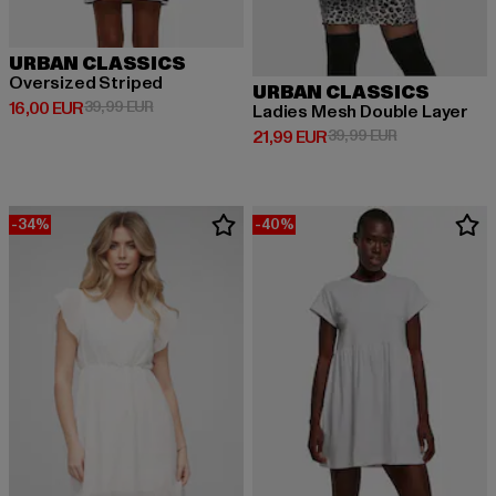
URBAN CLASSICS
Oversized Striped
URBAN CLASSICS
Derzeitiger Preis: 16,00 EUR
Aktionspreis: 39,99 EUR
16,00 EUR
39,99 EUR
Ladies Mesh Double Layer
Derzeitiger Preis: 21,99 EUR
Aktionspreis: 
21,99 EUR
39,99 EUR
-34%
-40%