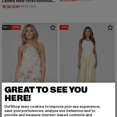
12,00 EUR
Ladies New York Essentials Oversized Slit Tee Dress
Derzeitiger Preis: 18,90 EUR
Aktionspreis: 44,99 EUR
18,90 EUR
44,99 EUR
NEU
-29%
-11%
GREAT TO SEE YOU
HERE!
DefShop uses cookies to improve your use experience,
CLOUD5IVE
ESTELOU
save your preferences, analyse use behaviour and to
Chiffon Dress
Sleevless
provide and measure interest-based contents and
Aktionspreis: 34,99 EUR
Aktionspreis: