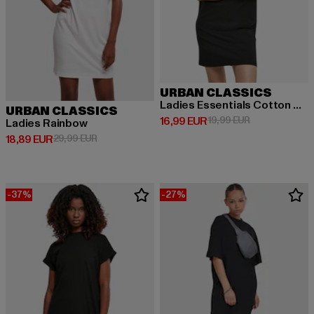
URBAN CLASSICS
Ladies Essentials Cotton Cut On Sleeve
URBAN CLASSICS
Derzeitiger Preis: 16,99 EUR
Aktionspreis: 
16,99 EUR
19,99 EUR
Ladies Rainbow
Derzeitiger Preis: 18,89 EUR
Aktionspreis: 29,99 EUR
18,89 EUR
29,99 EUR
-37%
-27%