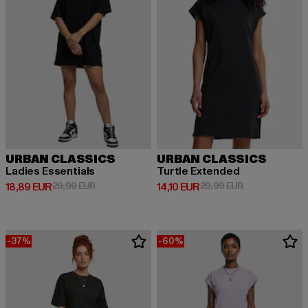
URBAN CLASSICS
URBAN CLASSICS
Ladies Essentials
Turtle Extended
Derzeitiger Preis: 18,89 EUR
Aktionspreis: 29,99 EUR
Derzeitiger Preis: 14,10 EUR
Aktionspreis: 
18,89 EUR
29,99 EUR
14,10 EUR
29,99 EUR
-37%
-60%