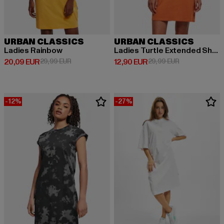
URBAN CLASSICS
URBAN CLASSICS
Ladies Rainbow
Ladies Turtle Extended Shoulder
Derzeitiger Preis: 20,09 EUR
Aktionspreis: 29,99 EUR
Derzeitiger Preis: 12,90 EUR
Aktionspreis: 
20,09 EUR
29,99 EUR
12,90 EUR
29,99 EUR
-12%
-27%