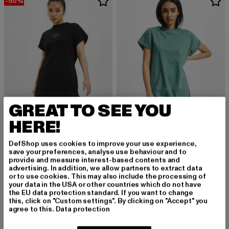
-50%
GREAT TO SEE YOU
HERE!
URBAN CLASSICS
URBAN CLASSICS
DefShop uses cookies to improve your use experience,
Cut On Sleeve Printed
Ladies Essentials Cotton Cut On Sleeve
save your preferences, analyse use behaviour and to
provide and measure interest-based contents and
Derzeitiger Preis: 15,00 EUR
Aktionspreis: 29,99 EUR
Derzeitiger Preis: 18,99 EUR
15,00 EUR
29,99 EUR
18,99 EUR
advertising. In addition, we allow partners to extract data
or to use cookies. This may also include the processing of
your data in the USA or other countries which do not have
the EU data protection standard. If you want to change
this, click on "Custom settings". By clicking on "Accept" you
-57%
-43%
agree to this.
Data protection