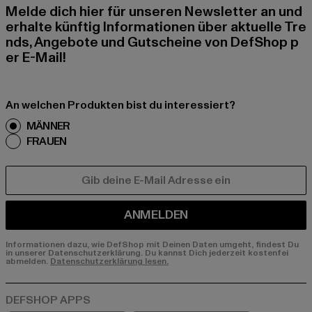
Melde dich hier für unseren Newsletter an und
erhalte künftig Informationen über aktuelle Tre
nds, Angebote und Gutscheine von DefShop p
er E-Mail!
An welchen Produkten bist du interessiert?
MÄNNER
FRAUEN
E-MAIL
ANMELDEN
Informationen dazu, wie DefShop mit Deinen Daten umgeht, findest Du
in unserer Datenschutzerklärung. Du kannst Dich jederzeit kostenfei
abmelden.
Datenschutzerklärung lesen.