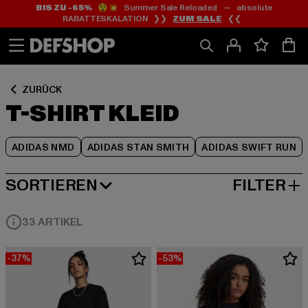
BIS ZU -65%
😲💥 Summer Sale Reloaded — absolute
Zum
Zum
Zum
RABATTESKALATION ❯❯
ZUM SALE
❮❮
Inhalt
Fußzeile
Produktraster
springen
springen
springen
ZURÜCK
T-SHIRT KLEID
ADIDAS NMD
ADIDAS STAN SMITH
ADIDAS SWIFT RUN
SORTIEREN
FILTER
BELIEBTESTE
33 ARTIKEL
-37%
-53%