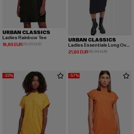
URBAN CLASSICS
Ladies Rainbow Tee
URBAN CLASSICS
Derzeitiger Preis: 18,89 EUR
Aktionspreis: 29,99 EUR
18,89 EUR
29,99 EUR
Ladies Essentials Long Oversized
Derzeitiger Preis: 21,89 EUR
Aktionspreis: 
21,89 EUR
29,99 EUR
-33%
-57%