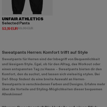
UNFAIR ATHLETICS
Selected Pants
Derzeitiger Preis: 53,19 EUR
Aktionspreis: 69,99 EUR
53,19 EUR
69,99 EUR
Sweatpants Herren: Komfort trifft auf Style
Sweatpants für Herren sind der Inbegriff von Bequemlichkeit
und lässigem Style. Egal, ob für den Alltag, das Workout oder
einen entspannten Tag zu Hause – Sweatpants bieten dir den
Komfort, den du suchst, und lassen sich vielseitig stylen. Bei
Def-Shop findest du eine breite Auswahl an Herren-
Sweatpants in verschiedenen Farben und Designs. Erfahre mehr
über die Vorteile und Styling-Möglichkeiten dieser bequemen
Alleskönner!