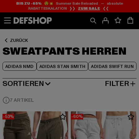
BIS ZU -65%
😲💥 Summer Sale Reloaded — absolute
Zum
Zum
Zum
RABATTESKALATION ❯❯
ZUM SALE
❮❮
Inhalt
Fußzeile
Produktraster
springen
springen
springen
ZURÜCK
SWEATPANTS HERREN
ADIDAS NMD
ADIDAS STAN SMITH
ADIDAS SWIFT RUN
SORTIEREN
FILTER
BELIEBTESTE
7 ARTIKEL
-53%
-60%