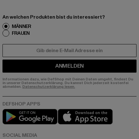
An welchen Produkten bist du interessiert?
MÄNNER
FRAUEN
E-MAIL
ANMELDEN
Informationen dazu, wie DefShop mit Deinen Daten umgeht, findest Du
in unserer Datenschutzerklärung. Du kannst Dich jederzeit kostenfei
abmelden.
Datenschutzerklärung lesen.
Play market
App store