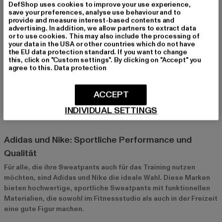
Outfit eine besondere Note zu verleihen und deine
DefShop uses cookies to improve your use experience,
Persönlichkeit zu zeigen.
save your preferences, analyse use behaviour and to
provide and measure interest-based contents and
advertising. In addition, we allow partners to extract data
or to use cookies. This may also include the processing of
Top-Marken für Herren-Sweatpants bei Def-Shop
your data in the USA or other countries which do not have
the EU data protection standard. If you want to change
Urban Classics und Only & Sons: Lässig und
this, click on "Custom settings". By clicking on "Accept" you
alltagstauglich
agree to this.
Data protection
Urban Classics
und
Only & Sons
bieten eine große Auswahl an
bequemen Sweatpants, die perfekt für den Alltag geeignet
ACCEPT
sind. Diese Marken stehen für modische Basics und lässige
INDIVIDUAL SETTINGS
Styles, die sich leicht kombinieren lassen.
Adidas und Nike: Sportliche Performance und
Qualität
Für alle, die ihre Sweatpants auch für das Training nutzen
möchten, sind
Adidas
und
Nike
die ideale Wahl. Diese Marken
bieten hochwertige, sportliche Sweatpants mit funktionellen
Materialien, die sowohl im Fitnessstudio als auch in der Freizeit
eine gute Figur machen.