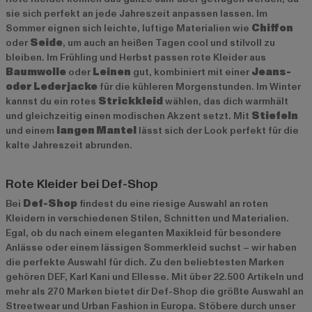
sie sich perfekt an jede Jahreszeit anpassen lassen. Im
Sommer eignen sich leichte, luftige Materialien wie
Chiffon
oder
Seide
, um auch an heißen Tagen cool und stilvoll zu
bleiben. Im Frühling und Herbst passen rote Kleider aus
Baumwolle
oder
Leinen
gut, kombiniert mit einer
Jeans-
oder Lederjacke
für die kühleren Morgenstunden. Im Winter
kannst du ein rotes
Strickkleid
wählen, das dich warmhält
und gleichzeitig einen modischen Akzent setzt. Mit
Stiefeln
und einem
langen Mantel
lässt sich der Look perfekt für die
kalte Jahreszeit abrunden.
Rote Kleider bei Def-Shop
Bei
Def-Shop
findest du eine riesige Auswahl an roten
Kleidern in verschiedenen Stilen, Schnitten und Materialien.
Egal, ob du nach einem eleganten Maxikleid für besondere
Anlässe oder einem lässigen Sommerkleid suchst – wir haben
die perfekte Auswahl für dich. Zu den beliebtesten Marken
gehören
DEF
,
Karl Kani
und
Ellesse
. Mit über 22.500 Artikeln und
mehr als 270 Marken bietet dir Def-Shop die größte Auswahl an
Streetwear und Urban Fashion in Europa. Stöbere durch unser