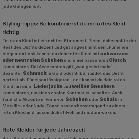
jede Gelegenheit.
Styling-Tipps: So kombinierst du ein rotes Kleid
richtig
Ein rotes Kleid ist ein echtes Statement-Piece, daher sollte der
Rest des Outfits dezent und gut abgestimmt sein. Für einen
eleganten Look kannst du dein rotes Kleid mit
schwarzen
oder neutralen Schuhen
und einer passenden
Clutch
kombinieren. Bei Accessoires gilt „weniger ist mehr“ –
dezenter
Schmuck
in Gold oder Silber rundet das Outfit
perfekt ab. Für einen lässigeren Look kannst du dein rotes
Kleid mit einer
Lederjacke
und
weißen Sneakern
kombinieren, um einen coolen Kontrast zu schaffen. Auch
farbliche Akzente in Form von
Schuhen
oder
Schals
in
Metallic- oder Nude-Tönen passen hervorragend zu einem
roten Kleid und lassen dich stilvoll und modern wirken.
Rote Kleider für jede Jahreszeit
Rote Kleider können das ganze Jahr über getragen werden, da