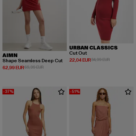
URBAN CLASSICS
Cut Out
AIMN
Derzeitiger Preis: 22,04 EUR
Aktionspreis:
22,04 EUR
34,99 EUR
Shape Seamless Deep Cut
Derzeitiger Preis: 62,99 EUR
Aktionspreis: 69,99 EUR
62,99 EUR
69,99 EUR
-37%
-51%