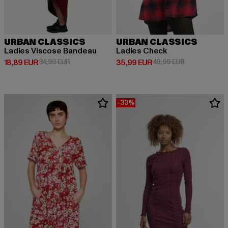
URBAN CLASSICS
URBAN CLASSICS
Ladies Viscose Bandeau
Ladies Check
Derzeitiger Preis: 18,89 EUR
Aktionspreis: 34,99 EUR
Derzeitiger Preis: 35,99 EUR
Aktionspreis:
18,89 EUR
34,99 EUR
35,99 EUR
49,99 EUR
-33%