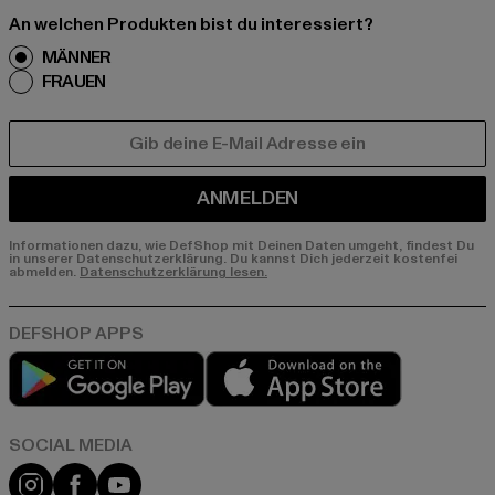
An welchen Produkten bist du interessiert?
MÄNNER
FRAUEN
E-MAIL
ANMELDEN
Informationen dazu, wie DefShop mit Deinen Daten umgeht, findest Du
in unserer Datenschutzerklärung. Du kannst Dich jederzeit kostenfei
abmelden.
Datenschutzerklärung lesen.
Play market
App store
Instagram
Facebook
YouTube