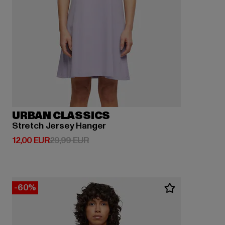
URBAN CLASSICS
Stretch Jersey Hanger
Derzeitiger Preis: 12,00 EUR
Aktionspreis: 29,99 EUR
12,00 EUR
29,99 EUR
-60%