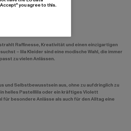
"Accept" you agree to this.
strahlt Raffinesse, Kreativität und einen einzigartigen
 suchst – lila Kleider sind eine modische Wahl, die immer
passt zu vielen Anlässen.
Luxus und Selbstbewusstsein aus, ohne zu aufdringlich zu
 helles Pastelllila oder ein kräftiges Violett
ohl für besondere Anlässe als auch für den Alltag eine