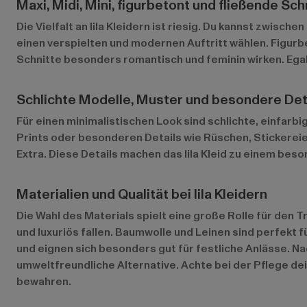
Maxi, Midi, Mini, figurbetont und fließende Sch
Die Vielfalt an lila Kleidern ist riesig. Du kannst zwisc
einen verspielten und modernen Auftritt wählen. Figurb
Schnitte besonders romantisch und feminin wirken. Egal, 
Schlichte Modelle, Muster und besondere Det
Für einen minimalistischen Look sind schlichte, einfarbi
Prints oder besonderen Details wie Rüschen, Stickerei
Extra. Diese Details machen das lila Kleid zu einem beso
Materialien und Qualität bei lila Kleidern
Die Wahl des Materials spielt eine große Rolle für den T
und luxuriös fallen. Baumwolle und Leinen sind perfekt f
und eignen sich besonders gut für festliche Anlässe. N
umweltfreundliche Alternative. Achte bei der Pflege dei
bewahren.