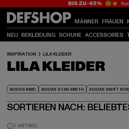
BIS ZU -65%
😲💥 Sum
MÄNNER
FRAUEN
NEU
BEKLEIDUNG
SCHUHE
ACCESSOIRES
INSPIRATION
LILA KLEIDER
LILA KLEIDER
ADIDAS NMD
ADIDAS STAN SMITH
ADIDAS SWIFT RUN
SORTIEREN NACH:
BELIEBTE
7 ARTIKEL