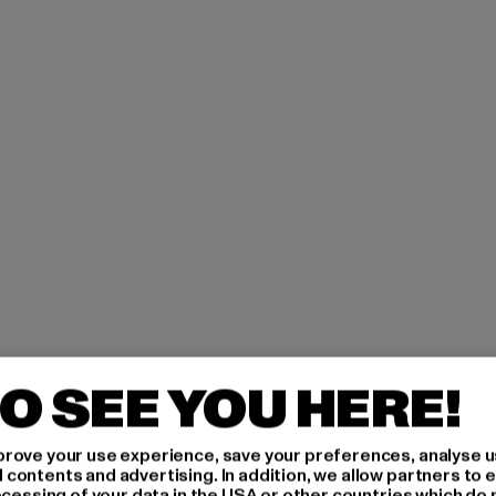
O SEE YOU HERE!
rove your use experience, save your preferences, analyse u
ontents and advertising. In addition, we allow partners to e
ocessing of your data in the USA or other countries which do 