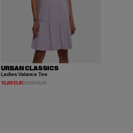
URBAN CLASSICS
Ladies Valance Tee
Derzeitiger Preis: 15,89 EUR
Aktionspreis: 29,99 EUR
15,89 EUR
29,99 EUR