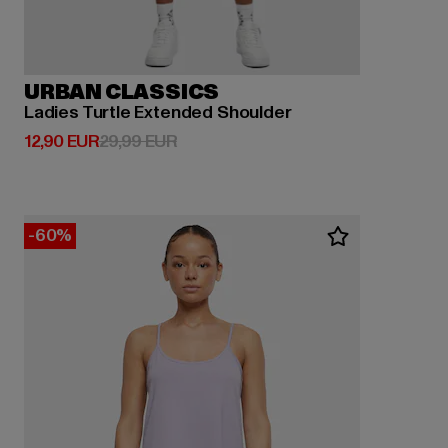
URBAN CLASSICS
Ladies Turtle Extended Shoulder
Derzeitiger Preis: 12,90 EUR
Aktionspreis: 29,99 EUR
12,90 EUR
29,99 EUR
-60%