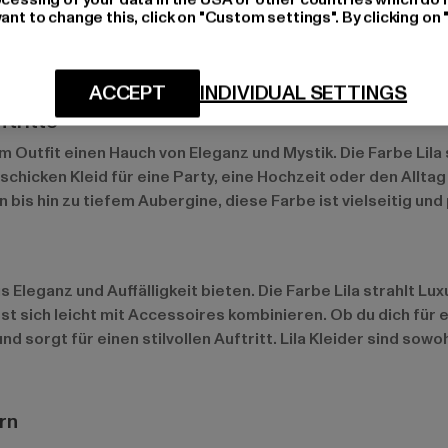
ant to change this, click on "Custom settings". By clicking on 
ACCEPT
INDIVIDUAL SETTINGS
ftritte
m Outfit einen Hauch von Eleganz und Mystik. Die Farbe Lila 
schicken Kleid für eine Party, eine Hochzeit oder den Alltag
is hin zu tiefem Aubergine, diese Farbe ist vielseitig und 
aus Eleganz und Auffälligkeit bieten. Die Farbe Lila strahlt 
st sich leicht mit Accessoires kombinieren. Ob du dich für ein
d sorgt für einen stilvollen Auftritt. Lila Kleider sind sow
rn