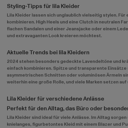
Styling-Tipps für lila Kleider
Lila Kleider lassen sich unglaublich vielseitig stylen. 
kombinieren. High Heels und eine Clutch in neutralen Far
flachen Sandalen und einer Jeansjacke oder einem Lede
und extravaganten Look kreieren möchtest.
Aktuelle Trends bei lila Kleidern
2024 stehen besonders gedeckte Lavendeltöne und kräfti
einfach kombinieren. Spitze und transparente Einsätze s
asymmetrischen Schnitten oder voluminösen Ärmeln sind 
weiterhin eine große Rolle, und viele Marken setzen au
Lila Kleider für verschiedene Anlässe
Perfekt für den Alltag, das Büro oder besonde
Lila Kleider sind ideal für viele Anlässe. Im Alltag sorg
knielanges, figurbetontes Kleid mit einem Blazer und 