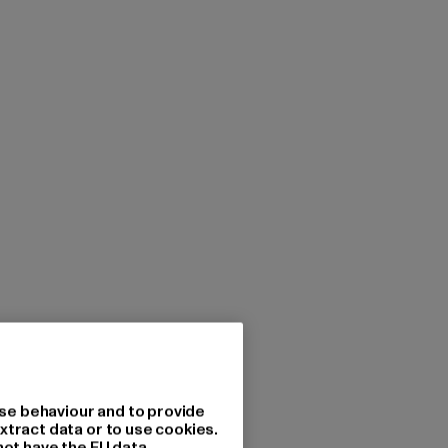
se behaviour and to provide
xtract data or to use cookies.
not have the EU data