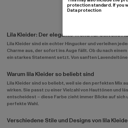
protection standard. If you w
Data protection
Lila Kleider: Der elegante Trend für stilvolle Au
Lila Kleider sind ein echter Hingucker und verleihen jede
Charme aus, der sofort ins Auge fällt. Ob du nach einem 
ein starkes Statement setzt. Von sanften Lavendeltönen b
Warum lila Kleider so beliebt sind
Lila Kleider sind so beliebt, weil sie den perfekten Mix 
wirken. Sie passt zu einer Vielzahl von Hauttönen und läs
entscheidest – diese Farbe zieht immer Blicke auf sich un
perfekte Wahl.
Verschiedene Stile und Designs von lila Kleide