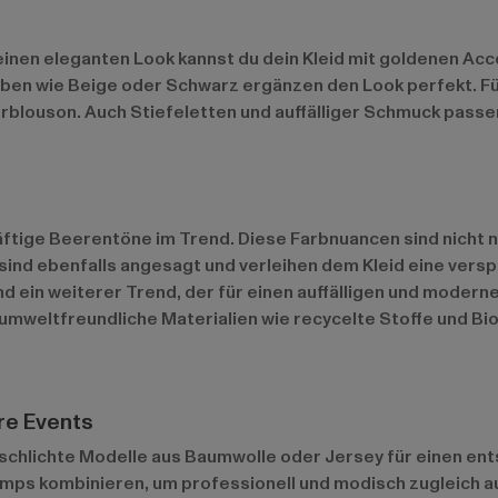
Für einen eleganten Look kannst du dein Kleid mit goldenen A
ben wie Beige oder Schwarz ergänzen den Look perfekt. Für e
rblouson. Auch Stiefeletten und auffälliger Schmuck passen
ge Beerentöne im Trend. Diese Farbnuancen sind nicht nur 
ind ebenfalls angesagt und verleihen dem Kleid eine verspi
ein weiterer Trend, der für einen auffälligen und modernen
f umweltfreundliche Materialien wie recycelte Stoffe und B
re Events
en schlichte Modelle aus Baumwolle oder Jersey für einen ent
Pumps kombinieren, um professionell und modisch zugleich 