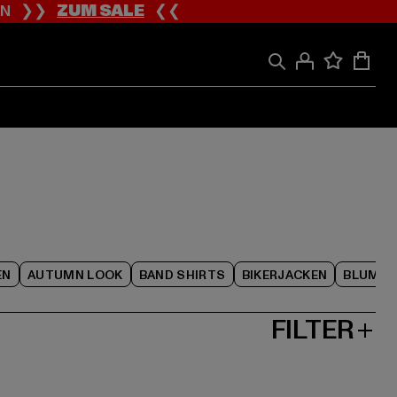
ION ❯❯
ZUM SALE
❮❮
EN
AUTUMN LOOK
BAND SHIRTS
BIKERJACKEN
BLUME
FILTER