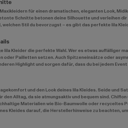
nitte
hen Maxikleidern für einen dramatischen, eleganten Look, Midik
etonte Schnitte betonen deine Silhouette und verleihen dir
welchen Stil du bevorzugst – es gibt das perfekte lila Kleid
ails
ge lila Kleider die perfekte Wahl. Wer es etwas auffälliger 
en oder Pailletten setzen. Auch Spitzeneinsätze oder asym
nderen Highlight und sorgen dafür, dass du bei jedem Event a
ragekomfort und den Look deines lila Kleides. Seide und Sat
ür den Alltag, da sie atmungsaktiv und bequem sind. Chiffon 
achhaltige Materialien wie Bio-Baumwolle oder recyceltes 
nes Kleides darauf, die Herstellerhinweise zu beachten, um