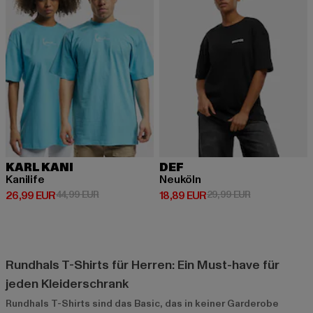
KARL KANI
DEF
Kanilife
Neuköln
Derzeitiger Preis: 26,99 EUR
Aktionspreis: 44,99 EUR
Derzeitiger Preis: 18,89 EUR
Aktionspreis: 
26,99 EUR
44,99 EUR
18,89 EUR
29,99 EUR
Rundhals T-Shirts für Herren: Ein Must-have für
jeden Kleiderschrank
Rundhals T-Shirts sind das Basic, das in keiner Garderobe