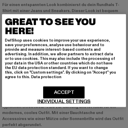
Für einen entspannten Look kombinierst du dein Rundhals T-
Shirt mit einer Jeans und Sneakers. Dieser Look ist bequem
und ideal für den Alltag. Mit einer Cap und einer Sonnenbrille
GREAT TO SEE YOU
bringst du zusätzlichen Style in dein Outfit.
HERE!
Sportlicher Style mit Jogginghose und Cap
DefShop uses cookies to improve your use experience,
save your preferences, analyse use behaviour and to
Ein sportlicher Look gelingt dir mit einer Jogginghose, einem
provide and measure interest-based contents and
Rundhals T-Shirt und einer Cap. Dieser Style ist perfekt für alle,
advertising. In addition, we allow partners to extract data
or to use cookies. This may also include the processing of
die es gerne lässig und bequem mögen. Mit Sneakers und
your data in the USA or other countries which do not have
sportlichen Accessoires bringst du den Look perfekt zur
the EU data protection standard. If you want to change
Geltung.
this, click on "Custom settings". By clicking on "Accept" you
agree to this.
Data protection
Streetstyle mit Cargo-Hose und Boots
ACCEPT
Für einen urbanen Streetstyle kombinierst du dein Rundhals T-
INDIVIDUAL SETTINGS
Shirt mit einer Cargo-Hose und Boots. Dieser Look bringt den
typischen Streetwear-Vibe zur Geltung und ist ideal für ein
modernes, cooles Outfit. Mit einer Bauchtasche und
Accessoires wie einer Mütze oder Sonnenbrille wird das Outfit
perfekt abgerundet.