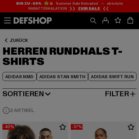
BIS ZU -65%
😲💥 Summer Sale Reloaded — absolute
Zum
Zum
Zum
RABATTESKALATION ❯❯
ZUM SALE
❮❮
Inhalt
Fußzeile
Produktraster
springen
springen
springen
ZURÜCK
HERREN RUNDHALS T-
SHIRTS
ADIDAS NMD
ADIDAS STAN SMITH
ADIDAS SWIFT RUN
SORTIEREN
FILTER
BELIEBTESTE
2 ARTIKEL
-40%
-37%