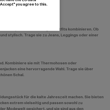
"Accept" you agree to this.
en sich perfekt mit lässigen Outfits kombinieren. Ob
nd stylisch. Trage sie zu Jeans, Leggings oder einer
sind. Kombiniere sie mit Thermohosen oder
unenjacken eine hervorragende Wahl. Trage sie über
chönen Schal.
dungsstück für die kalte Jahreszeit machen. Sie bieten
ken extrem vielseitig und passen sowohl zu
n der Modewelt gesichert, und sie sind aus den