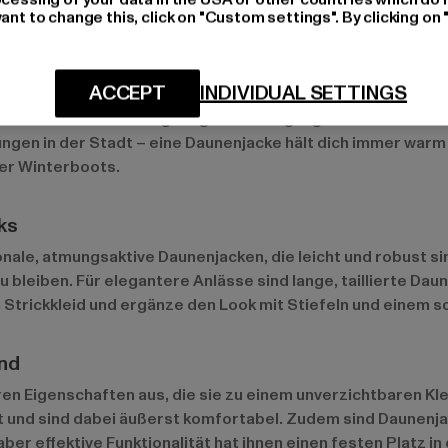
ant to change this, click on "Custom settings". By clicking on 
ACCEPT
INDIVIDUAL SETTINGS
nete Wahl. Sie bieten genügend Bewegungsfreiheit und lass
en in der Stadt – eine Daunenjacke hält dich immer warm u
er Winterboots.
ks
ionale, atmungsaktive Daunenjacken, die leicht und robust 
u bleiben. Für elegantere Anlässe sind lange, taillierte Da
Strickkleid und ergänze den Look mit Stiefeln und einem s
nd
 Eigenschaften aus, die sie zu einem unverzichtbaren Klei
nd sind dabei äußerst komfortabel. Zudem sind Daunenjac
aber effektive Funktionalität hat ihnen einen festen Platz i