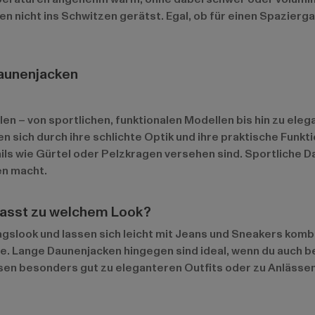
en nicht ins Schwitzen gerätst. Egal, ob für einen Spazier
aunenjacken
n – von sportlichen, funktionalen Modellen bis hin zu elega
 sich durch ihre schlichte Optik und ihre praktische Funkt
s wie Gürtel oder Pelzkragen versehen sind. Sportliche Da
en macht.
passt zu welchem Look?
tagslook und lassen sich leicht mit Jeans und Sneakers kom
ge. Lange Daunenjacken hingegen sind ideal, wenn du auch 
sen besonders gut zu eleganteren Outfits oder zu Anlässen, 