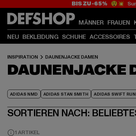
BIS ZU -65%
😲💥 Sum
MÄNNER
FRAUEN
NEU
BEKLEIDUNG
SCHUHE
ACCESSOIRES
INSPIRATION
DAUNENJACKE DAMEN
DAUNENJACKE 
ADIDAS NMD
ADIDAS STAN SMITH
ADIDAS SWIFT RUN
SORTIEREN NACH:
BELIEBTE
1 ARTIKEL