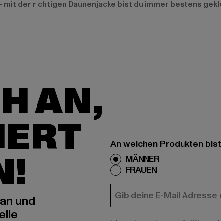
– mit der richtigen Daunenjacke bist du immer bestens gekl
H AN,
IERT
An welchen Produkten bist
N!
MÄNNER
FRAUEN
E-MAIL
 an und
elle