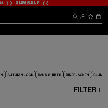
ION ❯❯
ZUM SALE
❮❮
EN
AUTUMN LOOK
BAND SHIRTS
BIKERJACKEN
BLUME
FILTER