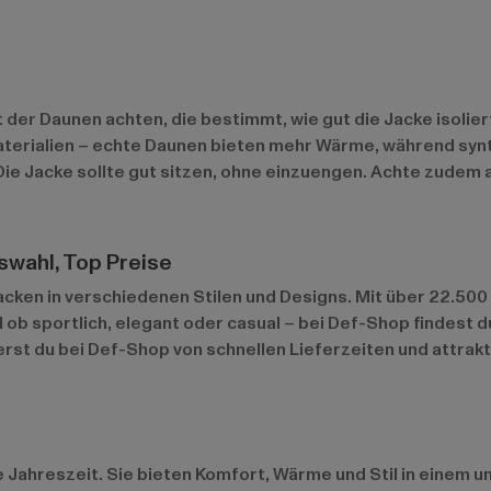
 der Daunen achten, die bestimmt, wie gut die Jacke isoliert.
rialien – echte Daunen bieten mehr Wärme, während synthe
e: Die Jacke sollte gut sitzen, ohne einzuengen. Achte zud
wahl, Top Preise
ken in verschiedenen Stilen und Designs. Mit über 22.500 
l ob sportlich, elegant oder casual – bei Def-Shop findest d
rst du bei Def-Shop von schnellen Lieferzeiten und attrak
 Jahreszeit. Sie bieten Komfort, Wärme und Stil in einem u