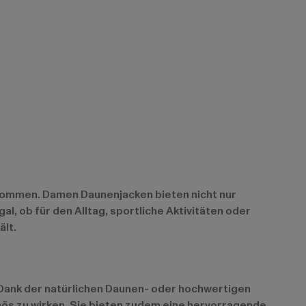
 kommen. Damen Daunenjacken bieten nicht nur
l, ob für den Alltag, sportliche Aktivitäten oder
ält.
. Dank der natürlichen Daunen- oder hochwertigen
nös zu wirken. Sie bieten zudem eine hervorragende