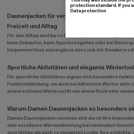
protection standard. If you w
Data protection
Daunenjacken für verschiedene Anlässe
Freizeit und Alltag
Für den Alltag sind kurze Daunenjacken eine ausgezeich
beim Einkaufen, beim Spazierengehen oder bei Besorgung
bequemen Hose und ergänze den Look mit Sneakers od
Sportliche Aktivitäten und elegante Winterloo
Für sportliche Aktivitäten eignen sich besonders funkt
Funktionskleidung, um auch bei kältestem Wetter aktiv z
einem schicken Winteroutfit wie einem Rock oder einem 
Warum Damen Daunenjacken so besonders si
Damen Daunenjacken zeichnen sich durch ihre besonderen
eine exzellente Wärmedämmung bei minimalem Gewicht u
sportlichen als auch zu eleganten Looks. Ihre schlichte, 