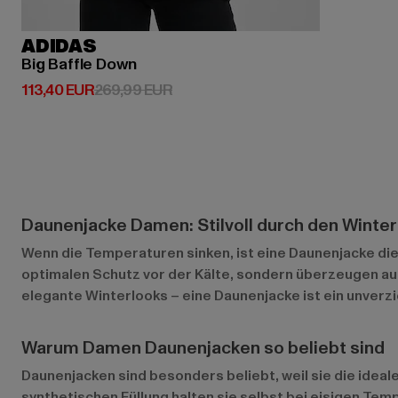
ADIDAS
Big Baffle Down
Derzeitiger Preis: 113,40 EUR
Aktionspreis: 269,99 EUR
113,40 EUR
269,99 EUR
Daunenjacke Damen: Stilvoll durch den Winter
Wenn die Temperaturen sinken, ist eine Daunenjacke di
optimalen Schutz vor der Kälte, sondern überzeugen auch 
elegante Winterlooks – eine Daunenjacke ist ein unverzi
Warum Damen Daunenjacken so beliebt sind
Daunenjacken sind besonders beliebt, weil sie die idea
synthetischen Füllung halten sie selbst bei eisigen T