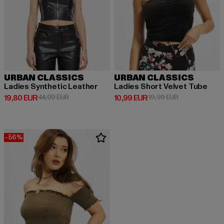
URBAN CLASSICS
URBAN CLASSICS
Ladies Synthetic Leather
Ladies Short Velvet Tube
Derzeitiger Preis: 19,80 EUR
Aktionspreis: 44,99 EUR
Derzeitiger Preis: 10,99 EUR
Aktionspreis: 
19,80 EUR
44,99 EUR
10,99 EUR
19,99 EUR
-56%