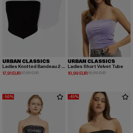
URBAN CLASSICS
URBAN CLASSICS
Ladies Knotted Bandeau 2 Pack
Ladies Short Velvet Tube
Derzeitiger Preis: 17,91 EUR
Aktionspreis: 27,99 EUR
Derzeitiger Preis: 10,99 EUR
Aktionspreis: 
17,91 EUR
27,99 EUR
10,99 EUR
19,99 EUR
-56%
-45%