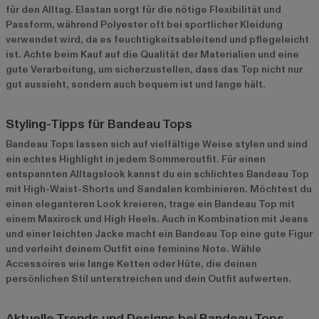
für den Alltag. Elastan sorgt für die nötige Flexibilität und
Passform, während Polyester oft bei sportlicher Kleidung
verwendet wird, da es feuchtigkeitsableitend und pflegeleicht
ist. Achte beim Kauf auf die Qualität der Materialien und eine
gute Verarbeitung, um sicherzustellen, dass das Top nicht nur
gut aussieht, sondern auch bequem ist und lange hält.
Styling-Tipps für Bandeau Tops
Bandeau Tops lassen sich auf vielfältige Weise stylen und sind
ein echtes Highlight in jedem Sommeroutfit. Für einen
entspannten Alltagslook kannst du ein schlichtes Bandeau Top
mit High-Waist-Shorts und Sandalen kombinieren. Möchtest du
einen eleganteren Look kreieren, trage ein Bandeau Top mit
einem Maxirock und High Heels. Auch in Kombination mit Jeans
und einer leichten Jacke macht ein Bandeau Top eine gute Figur
und verleiht deinem Outfit eine feminine Note. Wähle
Accessoires wie lange Ketten oder Hüte, die deinen
persönlichen Stil unterstreichen und dein Outfit aufwerten.
Aktuelle Trends und Designs bei Bandeau Tops