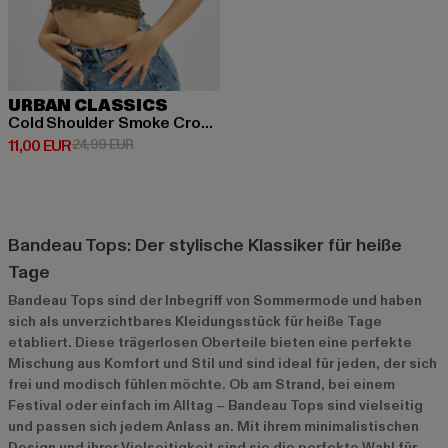
URBAN CLASSICS
Cold Shoulder Smoke Cropped
Derzeitiger Preis: 11,00 EUR
Aktionspreis: 24,99 EUR
11,00 EUR
24,99 EUR
Bandeau Tops: Der stylische Klassiker für heiße
Tage
Bandeau Tops sind der Inbegriff von Sommermode und haben
sich als unverzichtbares Kleidungsstück für heiße Tage
etabliert. Diese trägerlosen Oberteile bieten eine perfekte
Mischung aus Komfort und Stil und sind ideal für jeden, der sich
frei und modisch fühlen möchte. Ob am Strand, bei einem
Festival oder einfach im Alltag – Bandeau Tops sind vielseitig
und passen sich jedem Anlass an. Mit ihrem minimalistischen
Design und ihrer Vielseitigkeit sind sie die perfekte Wahl für