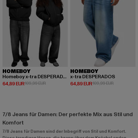
HOMEBOY
HOMEBOY
Homeboy x-tra DESPERADOS Denim
x-tra DESPERADOS
Derzeitiger Preis: 64,89 EUR
Aktionspreis: 109,99 EUR
Derzeitiger Preis: 64,89 EUR
Aktionspreis
64,89 EUR
109,99 EUR
64,89 EUR
109,99 EUR
7/8 Jeans für Damen: Der perfekte Mix aus Stil und
Komfort
7/8 Jeans für Damen sind der Inbegriff von Stil und Komfort.
Diese trendigen Hosen, die knapp über dem Knöchel enden,