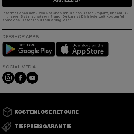
ANMELDEN
Informationen dazu, wie DefShop mit Deinen Daten umgeht, findest Du
in unserer Datenschutzerklärung. Du kannst Dich jederzeit kostenfei
abmelden.
Datenschutzerklärung lesen.
Play market
App store
Instagram
Facebook
YouTube
KOSTENLOSE RETOURE
TIEFPREISGARANTIE