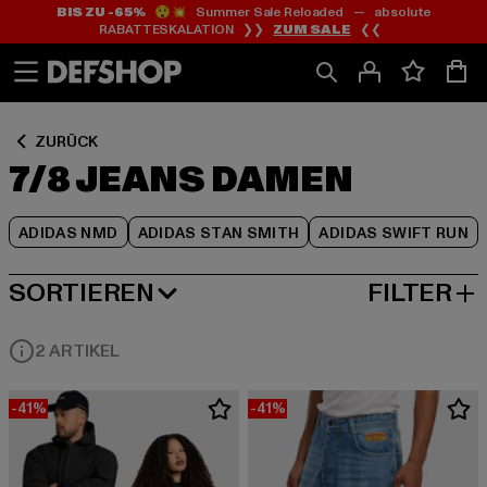
BIS ZU -65%
😲💥 Summer Sale Reloaded — absolute
Zum
Zum
Zum
RABATTESKALATION ❯❯
ZUM SALE
❮❮
Inhalt
Fußzeile
Produktraster
springen
springen
springen
ZURÜCK
7/8 JEANS DAMEN
ADIDAS NMD
ADIDAS STAN SMITH
ADIDAS SWIFT RUN
SORTIEREN
FILTER
BELIEBTESTE
2 ARTIKEL
-41%
-41%