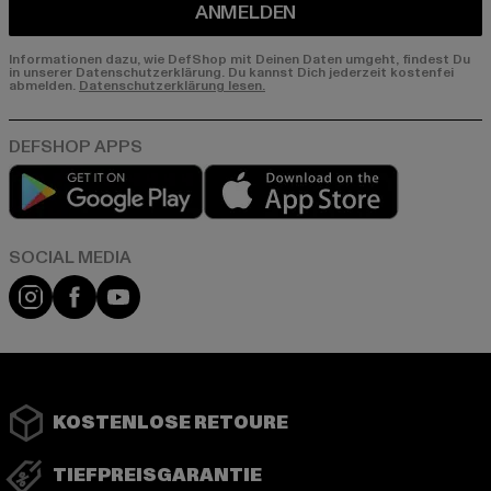
ANMELDEN
Informationen dazu, wie DefShop mit Deinen Daten umgeht, findest Du
in unserer Datenschutzerklärung. Du kannst Dich jederzeit kostenfei
abmelden.
Datenschutzerklärung lesen.
Play market
App store
Instagram
Facebook
YouTube
KOSTENLOSE RETOURE
TIEFPREISGARANTIE