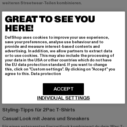
weiteren Streetwear-Teilen kombinieren.
GREAT TO SEE YOU
Thug Life und Alpha Industries: Marken mit Hip-
HERE!
Hop-Flair
Thug Life
und
Alpha Industries
sind Marken, die die Hip-Hop-
DefShop uses cookies to improve your use experience,
Kultur in ihren Kollektionen verkörpern. Mit ihren 2Pac T-Shirts
save your preferences, analyse use behaviour and to
bringst du das rebellische Flair von Tupac in deinen Look und
provide and measure interest-based contents and
advertising. In addition, we allow partners to extract data
setzt ein starkes Statement.
or to use cookies. This may also include the processing of
your data in the USA or other countries which do not have
the EU data protection standard. If you want to change
Southpole: Streetwear und Rap-Style vereint
this, click on "Custom settings". By clicking on "Accept" you
agree to this.
Data protection
Southpole
bietet klassische und trendige 2Pac T-Shirts, die
den Streetstyle perfekt ergänzen. Diese Marke ist ideal für
alle, die auf der Suche nach authentischer Rap-Mode sind und
ACCEPT
den Stil von Tupac in ihr Outfit integrieren möchten.
INDIVIDUAL SETTINGS
Styling-Tipps für 2Pac T-Shirts
Casual Look mit Jeans und Sneakers
Für einen entspannten Freizeitlook kombinierst du dein 2Pac T-