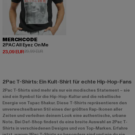
MERCHCODE
2PAC All Eyez On Me
Derzeitiger Preis: 23,09 EUR
Aktionspreis: 29,99 EUR
23,09 EUR
29,99 EUR
2Pac T-Shirts: Ein Kult-Shirt für echte Hip-Hop-Fans
2Pac T-Shirts sind mehr als nur ein modisches Statement – sie
sind ein Symbol für die Hip-Hop-Kultur und die rebellische
Energie von Tupac Shakur. Diese T-Shirts repräsentieren den
unverwechselbaren Stil eines der größten Rap-Ikonen aller
Zeiten und verleihen deinem Look eine authentische, urbane
Note. Bei Def-Shop findest du eine breite Auswahl an 2Pac T-
Shirts in verschiedenen Designs und von Top-Marken. Erfahre
jetzt, warum 2Pac T-Shirts so besonders sind und wie du sie