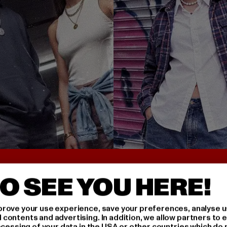
UNTER 25€
BACK TO THE 90S 
O SEE YOU HERE!
rove your use experience, save your preferences, analyse u
ontents and advertising. In addition, we allow partners to e
ocessing of your data in the USA or other countries which do 