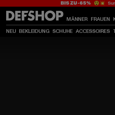
BIS ZU -65%
😲💥 Sum
MÄNNER
FRAUEN
NEU
BEKLEIDUNG
SCHUHE
ACCESSOIRES
HOME
PAGE
|