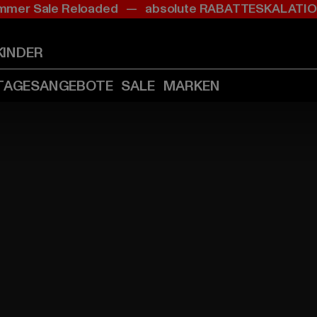
mer Sale Reloaded — absolute RABATTESKALAT
Zum
Zum
Inhalt
Fußzeile
springen
springen
KINDER
(Enter
(Enter
drücken)
drücken)
TAGESANGEBOTE
SALE
MARKEN