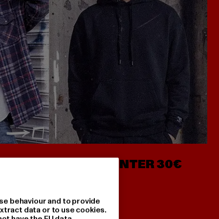
- AB 7€
HOODIES UNTER 30€
se behaviour and to provide
xtract data or to use cookies.
not have the EU data