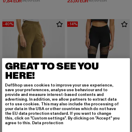
Derzeitiger Preis: 17,84 EUR
Aktionspreis: 34,99 EUR
Derzeitiger Preis: 23,00 EUR
Aktionspreis:
17,84 EUR
34,99 EUR
23,00 EUR
49,99 EUR
-40%
-14%
GREAT TO SEE YOU
HERE!
DefShop uses cookies to improve your use experience,
save your preferences, analyse use behaviour and to
provide and measure interest-based contents and
advertising. In addition, we allow partners to extract data
or to use cookies. This may also include the processing of
URBAN CLASSICS
URBAN CLASSICS
your data in the USA or other countries which do not have
Modal
Crochet Lace
the EU data protection standard. If you want to change
Derzeitiger Preis: 17,99 EUR
Aktionspreis: 29,99 EUR
Derzeitiger Preis: 24,07 EUR
Aktionspreis: 
17,99 EUR
29,99 EUR
24,07 EUR
27,99 EUR
this, click on "Custom settings". By clicking on "Accept" you
agree to this.
Data protection