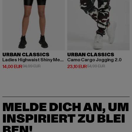
URBAN CLASSICS
URBAN CLASSICS
Ladies Highwaist Shiny Metallic Cycle
Camo Cargo Jogging 2.0
Derzeitiger Preis: 14,00 EUR
Aktionspreis: 34,99 EUR
Derzeitiger Preis: 23,10 EUR
Aktionspreis: 
14,00 EUR
34,99 EUR
23,10 EUR
54,99 EUR
MELDE DICH AN, UM
INSPIRIERT ZU BLEI
BEN!