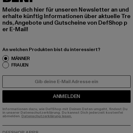
Melde dich hier für unseren Newsletter an und
erhalte künftig Informationen über aktuelle Tre
nds, Angebote und Gutscheine von DefShop p
er E-Mail!
An welchen Produkten bist du interessiert?
MÄNNER
FRAUEN
E-MAIL
ANMELDEN
Informationen dazu, wie DefShop mit Deinen Daten umgeht, findest Du
in unserer Datenschutzerklärung. Du kannst Dich jederzeit kostenfei
abmelden.
Datenschutzerklärung lesen.