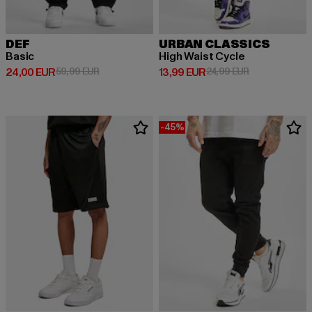
DEF
URBAN CLASSICS
Basic
High Waist Cycle
Derzeitiger Preis: 24,00 EUR
Aktionspreis: 59,99 EUR
Derzeitiger Preis: 13,99 EUR
Aktionspreis: 
24,00 EUR
59,99 EUR
13,99 EUR
24,99 EUR
-45%