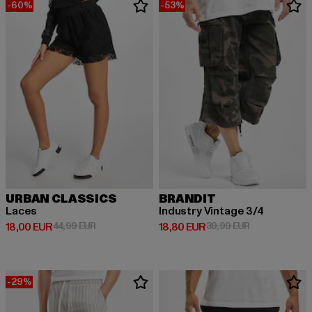
-60%
-53%
URBAN CLASSICS
BRANDIT
Laces
Industry Vintage 3/4
Derzeitiger Preis: 18,00 EUR
Aktionspreis: 44,99 EUR
Derzeitiger Preis: 18,80 EUR
Aktionspreis: 
18,00 EUR
44,99 EUR
18,80 EUR
39,99 EUR
-29%