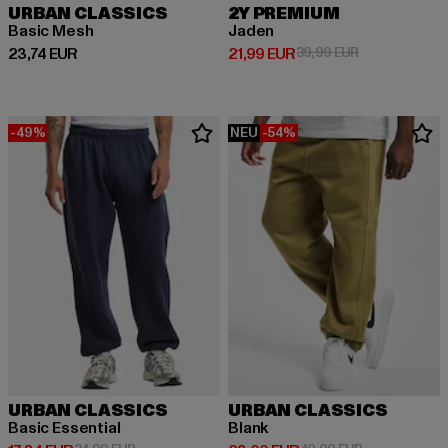
URBAN CLASSICS
2Y PREMIUM
Basic Mesh
Jaden
Derzeitiger Preis: 23,74 EUR
Derzeitiger Preis: 21,99 EUR
Aktionspreis: 
23,74 EUR
21,99 EUR
39,99 EUR
-49%
NEU
-54%
URBAN CLASSICS
URBAN CLASSICS
Basic Essential
Blank