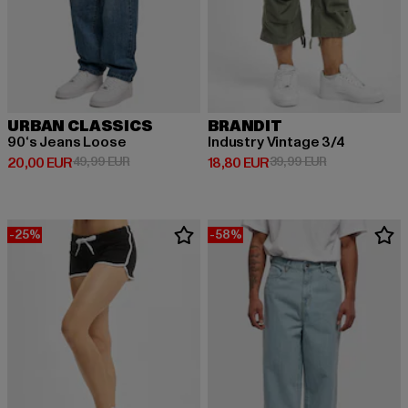
URBAN CLASSICS
BRANDIT
90‘s Jeans Loose
Industry Vintage 3/4
Derzeitiger Preis: 20,00 EUR
Aktionspreis: 49,99 EUR
Derzeitiger Preis: 18,80 EUR
Aktionspreis: 
20,00 EUR
49,99 EUR
18,80 EUR
39,99 EUR
-25%
-58%