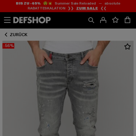
BIS ZU -65%
😲💥 Summer Sale Reloaded — absolute
Zum
Zum
RABATTESKALATION ❯❯
ZUM SALE
❮❮
Inhalt
Fußzeile
springen
springen
ZURÜCK
-56%