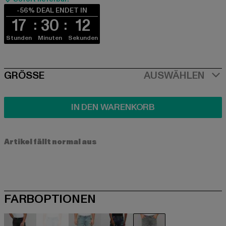
-56% DEAL ENDET IN
17
30
11
Stunden
Minuten
Sekunden
SIZE
GRÖSSE
AUSWÄHLEN
IN DEN WARENKORB
Artikel fällt normal aus
FARBOPTIONEN