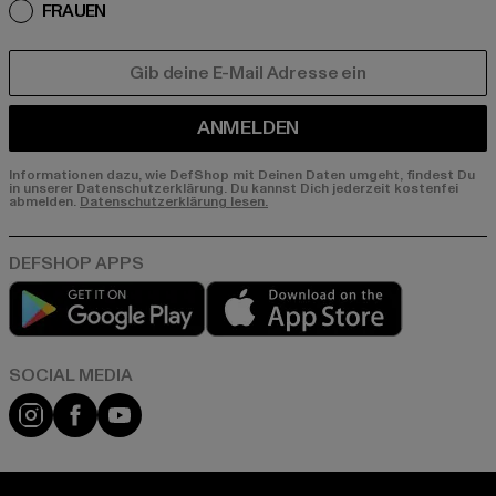
FRAUEN
E-MAIL
ANMELDEN
Informationen dazu, wie DefShop mit Deinen Daten umgeht, findest Du
in unserer Datenschutzerklärung. Du kannst Dich jederzeit kostenfei
abmelden.
Datenschutzerklärung lesen.
Play market
App store
Instagram
Facebook
YouTube