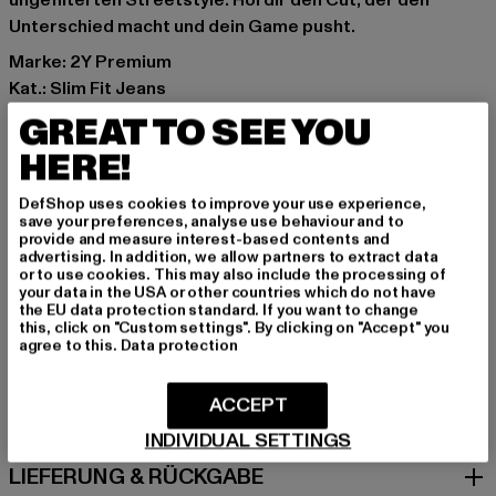
ungefilterten Streetstyle. Hol dir den Cut, der den
Unterschied macht und dein Game pusht.
Marke: 2Y Premium
Kat.: Slim Fit Jeans
Farbe: grau
GREAT TO SEE YOU
Hersteller Farbe: washed grey
HERE!
Materialzusammensetzung: 98% Baumwolle, 2%
Elasthan
DefShop uses cookies to improve your use experience,
Art.Nr: 2Y-NP018-04222
save your preferences, analyse use behaviour and to
provide and measure interest-based contents and
advertising. In addition, we allow partners to extract data
Hersteller: 2Y Premium GmbH |
info@2y-studios.com
or to use cookies. This may also include the processing of
your data in the USA or other countries which do not have
Hollefeldstraße 16 | 48282 Emsdetten | DE
the EU data protection standard. If you want to change
this, click on "Custom settings". By clicking on "Accept" you
agree to this.
Data protection
GRÖSSE & PASSFORM
ACCEPT
PFLEGEHINWEISE
INDIVIDUAL SETTINGS
LIEFERUNG & RÜCKGABE