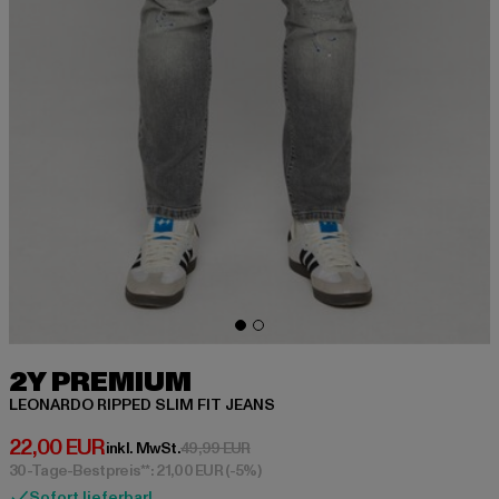
2Y PREMIUM
LEONARDO RIPPED SLIM FIT JEANS
Derzeitiger Preis: 22,00 EUR
22,00 EUR
Aktionspreis: 49,99 EUR
inkl. MwSt.
49,99 EUR
30-Tage-Bestpreis**: 21,00 EUR
(-5%)
Sofort lieferbar!