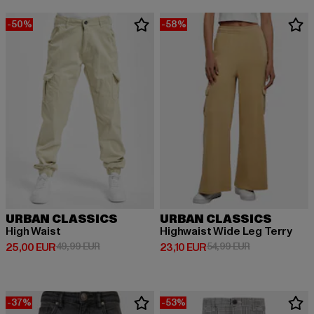
-50%
-58%
URBAN CLASSICS
URBAN CLASSICS
High Waist
Highwaist Wide Leg Terry
Derzeitiger Preis: 25,00 EUR
Aktionspreis: 49,99 EUR
Derzeitiger Preis: 23,10 EUR
Aktionspreis: 
25,00 EUR
49,99 EUR
23,10 EUR
54,99 EUR
-37%
-53%