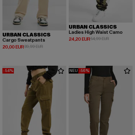
URBAN CLASSICS
Ladies High Waist Camo
URBAN CLASSICS
Derzeitiger Preis: 24,20 EUR
Aktionspreis:
24,20 EUR
54,99 EUR
Cargo Sweatpants
Derzeitiger Preis: 20,00 EUR
Aktionspreis: 39,99 EUR
20,00 EUR
39,99 EUR
-54%
NEU
-56%