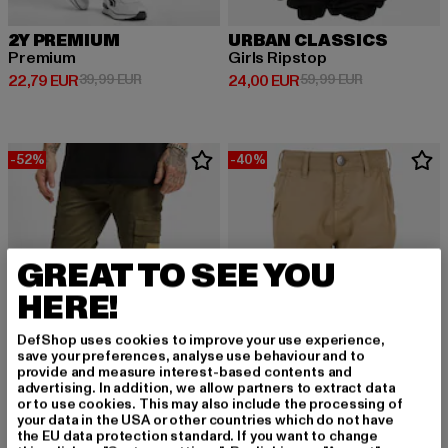
2Y PREMIUM
URBAN CLASSICS
Premium
Girls Ripstop
Derzeitiger Preis: 22,79 EUR
Aktionspreis: 39,99 EUR
Derzeitiger Preis: 24,00 EUR
Aktionspreis:
22,79 EUR
39,99 EUR
24,00 EUR
59,99 EUR
-52%
-40%
GREAT TO SEE YOU
HERE!
DefShop uses cookies to improve your use experience,
save your preferences, analyse use behaviour and to
provide and measure interest-based contents and
advertising. In addition, we allow partners to extract data
or to use cookies. This may also include the processing of
your data in the USA or other countries which do not have
the EU data protection standard. If you want to change
DENIM PROJECT