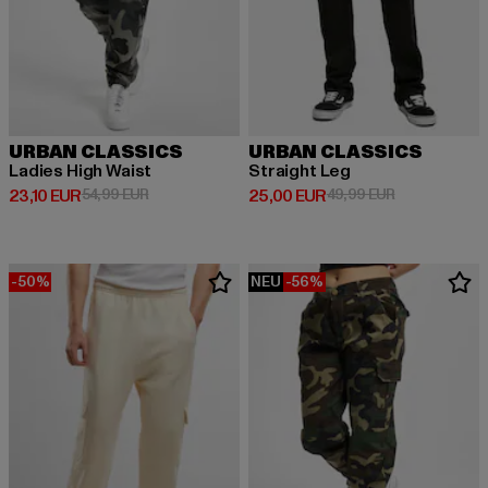
URBAN CLASSICS
URBAN CLASSICS
Ladies High Waist
Straight Leg
Derzeitiger Preis: 23,10 EUR
Aktionspreis: 54,99 EUR
Derzeitiger Preis: 25,00 EUR
Aktionspreis:
23,10 EUR
54,99 EUR
25,00 EUR
49,99 EUR
-50%
NEU
-56%