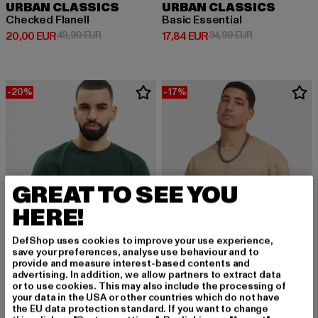
URBAN CLASSICS
URBAN CLASSICS
Checked Flanell
Basic Essential
Derzeitiger Preis: 20,00 EUR
Aktionspreis: 49,99 EUR
Derzeitiger Preis: 17,84 EUR
Aktionspreis: 
20,00 EUR
49,99 EUR
17,84 EUR
34,99 EUR
-20%
-17%
GREAT TO SEE YOU
HERE!
DefShop uses cookies to improve your use experience,
save your preferences, analyse use behaviour and to
provide and measure interest-based contents and
advertising. In addition, we allow partners to extract data
or to use cookies. This may also include the processing of
URBAN CLASSICS
your data in the USA or other countries which do not have
Basic
URBAN CLASSICS
the EU data protection standard. If you want to change
Derzeitiger Preis: 11,99 EUR
Aktionspreis: 14,99 EUR
14,99 EUR