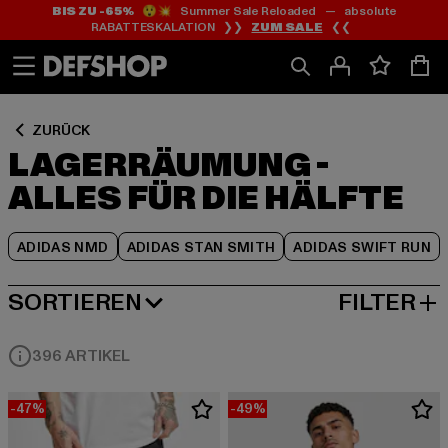
BIS ZU -65%
😲💥 Summer Sale Reloaded — absolute
Zum
Zum
Zum
RABATTESKALATION ❯❯
ZUM SALE
❮❮
Inhalt
Fußzeile
Produktraster
springen
springen
springen
ZURÜCK
LAGERRÄUMUNG -
ALLES FÜR DIE HÄLFTE
ADIDAS NMD
ADIDAS STAN SMITH
ADIDAS SWIFT RUN
SORTIEREN
FILTER
BELIEBTESTE
396 ARTIKEL
-47%
-49%