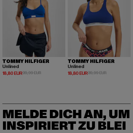
TOMMY HILFIGER
TOMMY HILFIGER
Unlined
Unlined
Derzeitiger Preis: 18,80 EUR
Aktionspreis: 39,99 EUR
Derzeitiger Preis: 18,80 EUR
Aktionspreis: 
18,80 EUR
39,99 EUR
18,80 EUR
39,99 EUR
MELDE DICH AN, UM
INSPIRIERT ZU BLEI