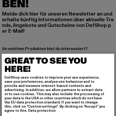
BEN!
Melde dich hier für unseren Newsletter an und
erhalte künftig Informationen über aktuelle Tre
nds, Angebote und Gutscheine von DefShop p
er E-Mail!
An welchen Produkten bist du interessiert?
MÄNNER
GREAT TO SEE YOU
FRAUEN
HERE!
DefShop uses cookies to improve your use experience,
E-MAIL
save your preferences, analyse use behaviour and to
provide and measure interest-based contents and
ANMELDEN
advertising. In addition, we allow partners to extract data
or to use cookies. This may also include the processing of
your data in the USA or other countries which do not have
Informationen dazu, wie DefShop mit Deinen Daten umgeht, findest Du
the EU data protection standard. If you want to change
in unserer Datenschutzerklärung. Du kannst Dich jederzeit kostenfei
this, click on "Custom settings". By clicking on "Accept" you
abmelden.
Datenschutzerklärung lesen.
agree to this.
Data protection