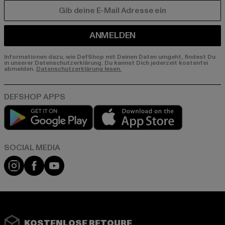
E-MAIL
ANMELDEN
Informationen dazu, wie DefShop mit Deinen Daten umgeht, findest Du
in unserer Datenschutzerklärung. Du kannst Dich jederzeit kostenfei
abmelden.
Datenschutzerklärung lesen.
Play market
App store
Instagram
Facebook
YouTube
KOSTENLOSE RETOURE