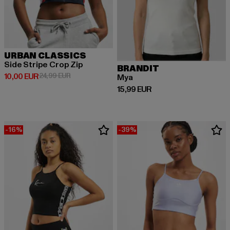
URBAN CLASSICS
Side Stripe Crop Zip
BRANDIT
Derzeitiger Preis: 10,00 EUR
Aktionspreis: 24,99 EUR
10,00 EUR
24,99 EUR
Mya
Derzeitiger Preis: 15,99 EUR
15,99 EUR
-16%
-39%