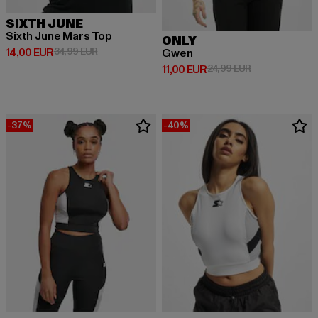
SIXTH JUNE
Sixth June Mars Top
ONLY
Derzeitiger Preis: 14,00 EUR
Aktionspreis: 34,99 EUR
14,00 EUR
34,99 EUR
Gwen
Derzeitiger Preis: 11,00 EUR
Aktionspreis: 2
11,00 EUR
24,99 EUR
-37%
-40%