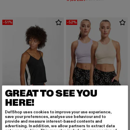
-51%
-52%
GREAT TO SEE YOU
HERE!
URBAN CLASSICS
Cropped Rib
SIXTH JUNE
DefShop uses cookies to improve your use experience,
Derzeitiger Preis: 12,00 EUR
Aktionspreis: 
12,00 EUR
24,99 EUR
Mars
save your preferences, analyse use behaviour and to
provide and measure interest-based contents and
Derzeitiger Preis: 17,15 EUR
Aktionspreis: 34,99 EUR
17,15 EUR
34,99 EUR
advertising. In addition, we allow partners to extract data