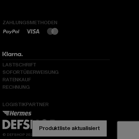
ZAHLUNGSMETHODEN
LASTSCHRIFT
SOFORTÜBERWEISUNG
RATENKAUF
RECHNUNG
LOGISTIKPARTNER
© DEFSHOP 2026. Alle Rechte vorbehalten