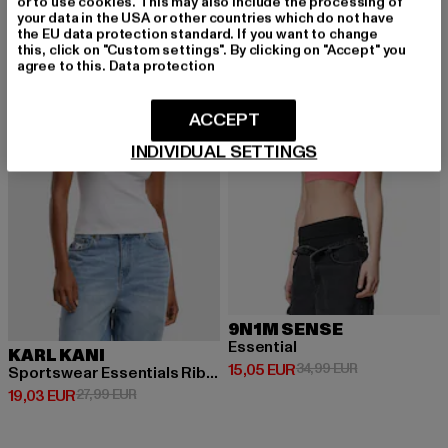
or to use cookies. This may also include the processing of
your data in the USA or other countries which do not have
the EU data protection standard. If you want to change
this, click on "Custom settings". By clicking on "Accept" you
-32%
-57%
agree to this.
Data protection
ACCEPT
INDIVIDUAL SETTINGS
9N1M SENSE
Essential
KARL KANI
Derzeitiger Preis: 15,05 EUR
Aktionspreis: 
15,05 EUR
34,99 EUR
Sportswear Essentials Rib Crop
Derzeitiger Preis: 19,03 EUR
Aktionspreis: 27,99 EUR
19,03 EUR
27,99 EUR