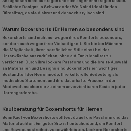
Anzughosen nicht auftragen und sich angenehm tragen lassen.
Schlichte Designs in Schwarz oder Weiß sind ideal für den
Büroalltag, da sie diskret und dennoch stylisch sind.
Warum Boxershorts für Herren so besonders sind
Boxershorts sind nicht nur wegen ihres Komforts besonders,
sondern auch wegen ihrer Vielseitigkeit. Sie bieten Männern
die Möglichkeit, ihren persönlichen Stil selbst bei der
Unterwäsche auszudrücken, ohne auf Funktionalität zu
verzichten. Durch ihre lockere Passform und die breite Auswahl
an Materialien und Designs sind Boxershorts ein wichtiger
Bestandteil der Herrenmode. Ihre kulturelle Bedeutung als
modisches Statement und ihre dauerhafte Präsenz in der
Modewelt machen sie zu einem unverzichtbaren Basic in jeder
Herrengarderobe.
Kaufberatung für Boxershorts für Herren
Beim Kauf von Boxershorts solltest du auf die Passform und das
Material achten. Ein guter Sitz ist entscheidend, um Komfort
und Bewegungsfreiheit zu gewährleisten. Lockere Boxershorts