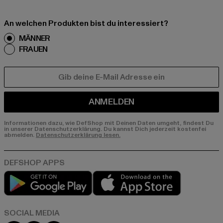
An welchen Produkten bist du interessiert?
MÄNNER
FRAUEN
E-MAIL
ANMELDEN
Informationen dazu, wie DefShop mit Deinen Daten umgeht, findest Du
in unserer Datenschutzerklärung. Du kannst Dich jederzeit kostenfei
abmelden.
Datenschutzerklärung lesen.
Play market
App store