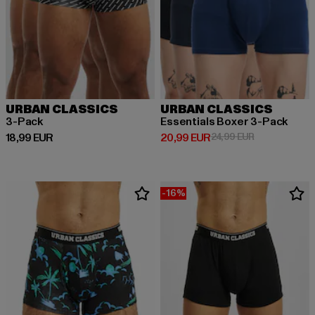
URBAN CLASSICS
URBAN CLASSICS
3-Pack
Essentials Boxer 3-Pack
Derzeitiger Preis: 18,99 EUR
Derzeitiger Preis: 20,99 EUR
Aktionspreis:
18,99 EUR
20,99 EUR
24,99 EUR
-16%