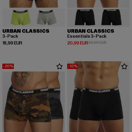
URBAN CLASSICS
URBAN CLASSICS
3-Pack
Essentials 3-Pack
Derzeitiger Preis: 18,99 EUR
Derzeitiger Preis: 20,99 EUR
Aktionspreis:
18,99 EUR
20,99 EUR
24,99 EUR
-20%
-10%