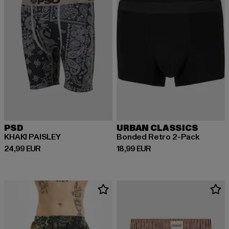
PSD
URBAN CLASSICS
KHAKI PAISLEY
Bonded Retro 2-Pack
Derzeitiger Preis: 24,99 EUR
Derzeitiger Preis: 18,99 EUR
24,99 EUR
18,99 EUR