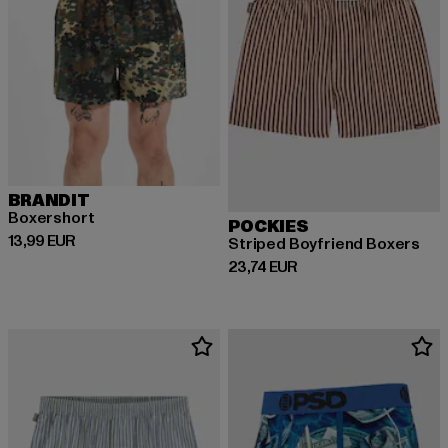
BRANDIT
Boxershort
POCKIES
Derzeitiger Preis: 13,99 EUR
13,99 EUR
Striped Boyfriend Boxers
Derzeitiger Preis: 23,74 EUR
23,74 EUR