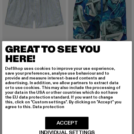
GREAT TO SEE YOU
POCKIES
HERE!
Ice Blue Striped
PSD
Derzeitiger Preis: 23,74 EUR
23,74 EUR
DEEP SEA FUNDS
DefShop uses cookies to improve your use experience,
Derzeitiger Preis: 24,99 EUR
24,99 EUR
save your preferences, analyse use behaviour and to
provide and measure interest-based contents and
advertising. In addition, we allow partners to extract data
or to use cookies. This may also include the processing of
your data in the USA or other countries which do not have
the EU data protection standard. If you want to change
Boxershorts für Herren: Der perfekte Mix aus
this, click on "Custom settings". By clicking on "Accept" you
agree to this.
Data protection
Komfort und Stil
Boxershorts sind ein unverzichtbares Basic in der Herrenmode.
ACCEPT
Sie bieten nicht nur höchsten Tragekomfort, sondern auch eine
lässige Passform, die sich perfekt an die Bedürfnisse des
INDIVIDUAL SETTINGS