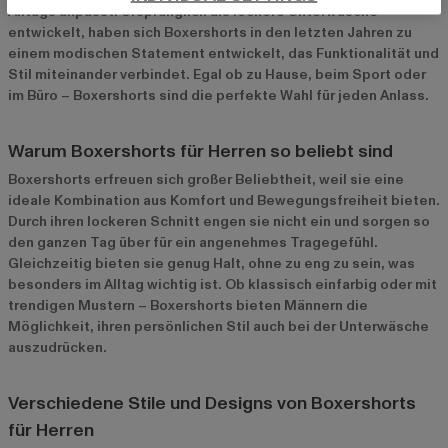
Alltags anpasst. Ursprünglich als lockere Unterwäsche
entwickelt, haben sich Boxershorts in den letzten Jahren zu
einem modischen Statement entwickelt, das Funktionalität und
Stil miteinander verbindet. Egal ob zu Hause, beim Sport oder
im Büro – Boxershorts sind die perfekte Wahl für jeden Anlass.
Warum Boxershorts für Herren so beliebt sind
Boxershorts erfreuen sich großer Beliebtheit, weil sie eine
ideale Kombination aus Komfort und Bewegungsfreiheit bieten.
Durch ihren lockeren Schnitt engen sie nicht ein und sorgen so
den ganzen Tag über für ein angenehmes Tragegefühl.
Gleichzeitig bieten sie genug Halt, ohne zu eng zu sein, was
besonders im Alltag wichtig ist. Ob klassisch einfarbig oder mit
trendigen Mustern – Boxershorts bieten Männern die
Möglichkeit, ihren persönlichen Stil auch bei der Unterwäsche
auszudrücken.
Verschiedene Stile und Designs von Boxershorts
für Herren