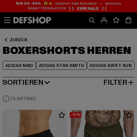
BIS ZU -65%
😲💥 Summer Sale Reloaded — absolute
Zum
Zum
Zum
RABATTESKALATION ❯❯
ZUM SALE
❮❮
Inhalt
Fußzeile
Produktraster
springen
springen
springen
ZURÜCK
BOXERSHORTS HERREN
ADIDAS NMD
ADIDAS STAN SMITH
ADIDAS SWIFT RUN
SORTIEREN
FILTER
BELIEBTESTE
78 ARTIKEL
-10%