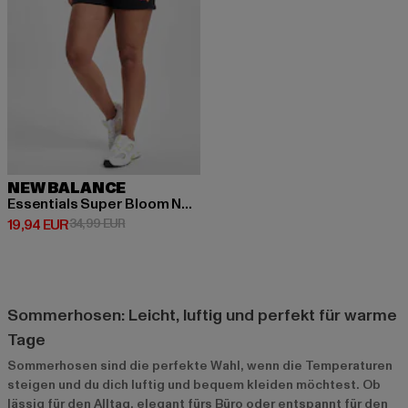
NEW BALANCE
Essentials Super Bloom New
Derzeitiger Preis: 19,94 EUR
Aktionspreis: 34,99 EUR
19,94 EUR
34,99 EUR
Sommerhosen: Leicht, luftig und perfekt für warme
Tage
Sommerhosen sind die perfekte Wahl, wenn die Temperaturen
steigen und du dich luftig und bequem kleiden möchtest. Ob
lässig für den Alltag, elegant fürs Büro oder entspannt für den