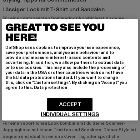
Lässiger Look mit T-Shirt und Sandalen
Für einen entspannten Sommerlook kombinierst du deine
GREAT TO SEE YOU
Sommerhose mit einem T-Shirt und Sandalen. Dieser Look ist
perfekt für den Alltag oder einen gemütlichen Tag am Strand.
HERE!
Mit einer Sonnenbrille und Accessoires wie einer Strohtasche
bringst du zusätzliche Sommer-Vibes in dein Outfit.
DefShop uses cookies to improve your use experience,
save your preferences, analyse use behaviour and to
provide and measure interest-based contents and
Eleganter Style mit Bluse und Slippern
advertising. In addition, we allow partners to extract data
or to use cookies. This may also include the processing of
Ein schicker Sommerlook gelingt dir mit einer leichten Bluse,
your data in the USA or other countries which do not have
Sommerhose und Slippern. Dieser Look ist ideal für das Büro
the EU data protection standard. If you want to change
this, click on "Custom settings". By clicking on "Accept" you
oder abendliche Treffen und bietet eine elegante und luftige
agree to this.
Data protection
Alternative zu schweren Outfits. Ergänze dein Outfit mit feinem
Schmuck für einen eleganten Touch.
ACCEPT
INDIVIDUAL SETTINGS
Sportlicher Look mit Tanktop und Sneakers
Für einen sportlichen Look kombinierst du deine Sommer-
Jogginghose mit einem Tanktop und Sneakers. Dieser Style ist
bequem und ideal für einen aktiven Tag oder sportliche