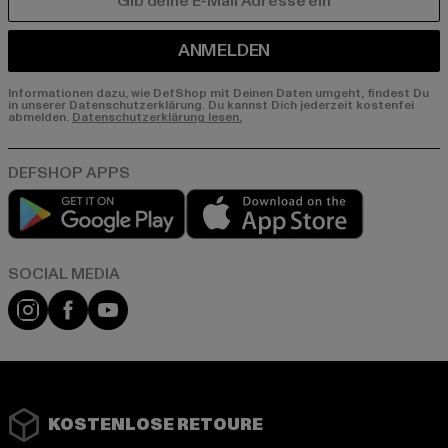
E-MAIL
ANMELDEN
Informationen dazu, wie DefShop mit Deinen Daten umgeht, findest Du
in unserer Datenschutzerklärung. Du kannst Dich jederzeit kostenfei
abmelden.
Datenschutzerklärung lesen.
Play market
App store
Instagram
Facebook
YouTube
KOSTENLOSE RETOURE