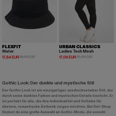
FLEXFIT
URBAN CLASSICS
Water
Ladies Tech Mesh
Derzeitiger Preis: 17,84 EUR
Aktionspreis: 34,99 EUR
Derzeitiger Preis: 17,09 EUR
Aktionspreis: 
17,84 EUR
34,99 EUR
17,09 EUR
29,99 EUR
Gothic Look: Der dunkle und mystische Stil
Der Gothic Look ist ein einzigartiger, ausdrucksstarker Stil, der
durch seine dunklen Farben und mystischen Details besticht. Er
ist perfekt für alle, die ihre Individualität und Vorliebe für
düstere, romantische Ästhetik zeigen möchten. Bei Def-Shop
findest du eine große Auswahl an Gothic-Mode, die sowohl