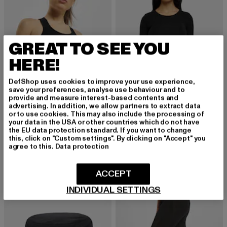
GREAT TO SEE YOU
HERE!
DefShop uses cookies to improve your use experience,
save your preferences, analyse use behaviour and to
provide and measure interest-based contents and
advertising. In addition, we allow partners to extract data
or to use cookies. This may also include the processing of
URBAN CLASSICS
URBAN CLASSICS
your data in the USA or other countries which do not have
Ladies Logo
Stretch Jersey
the EU data protection standard. If you want to change
Derzeitiger Preis: 10,97 EUR
Aktionspreis: 17,99 EUR
Derzeitiger Preis: 20,69 EUR
Aktionspreis:
10,97 EUR
17,99 EUR
20,69 EUR
22,99 EUR
this, click on "Custom settings". By clicking on "Accept" you
agree to this.
Data protection
ACCEPT
-49%
NEU
-43%
INDIVIDUAL SETTINGS