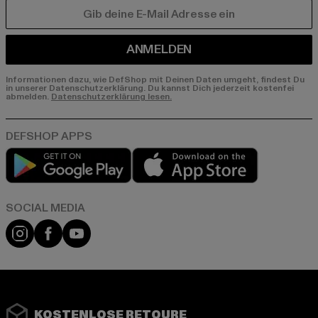
E-MAIL
ANMELDEN
Informationen dazu, wie DefShop mit Deinen Daten umgeht, findest Du
in unserer Datenschutzerklärung. Du kannst Dich jederzeit kostenfei
abmelden.
Datenschutzerklärung lesen.
Play market
App store
Instagram
Facebook
YouTube
KOSTENLOSE RETOURE