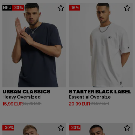
NEU
-30%
-16%
URBAN CLASSICS
STARTER BLACK LABEL
Heavy Oversized
Essential Oversize
Derzeitiger Preis: 15,99 EUR
Aktionspreis: 22,99 EUR
Derzeitiger Preis: 20,99 EUR
Aktionspreis:
15,99 EUR
22,99 EUR
20,99 EUR
24,99 EUR
-30%
-30%