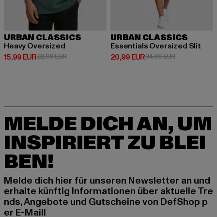
URBAN CLASSICS
URBAN CLASSICS
Heavy Oversized
Essentials Oversized Slit
Derzeitiger Preis: 15,99 EUR
Aktionspreis: 22,99 EUR
Derzeitiger Preis: 20,99 EUR
Aktionspreis:
15,99 EUR
22,99 EUR
20,99 EUR
34,99 EUR
MELDE DICH AN, UM
INSPIRIERT ZU BLEI
BEN!
Melde dich hier für unseren Newsletter an und
erhalte künftig Informationen über aktuelle Tre
nds, Angebote und Gutscheine von DefShop p
er E-Mail!