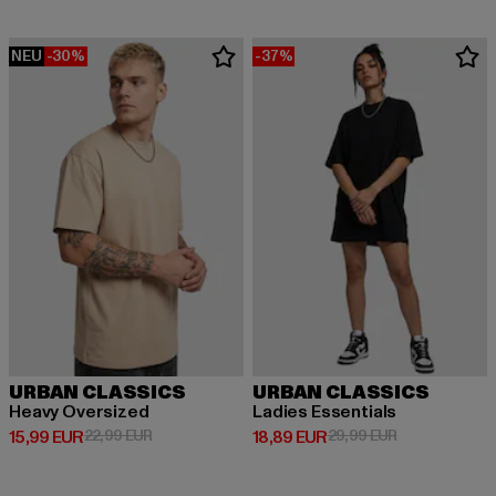
NEU
-30%
-37%
URBAN CLASSICS
URBAN CLASSICS
Heavy Oversized
Ladies Essentials
Derzeitiger Preis: 15,99 EUR
Aktionspreis: 22,99 EUR
Derzeitiger Preis: 18,89 EUR
Aktionspreis: 
15,99 EUR
22,99 EUR
18,89 EUR
29,99 EUR