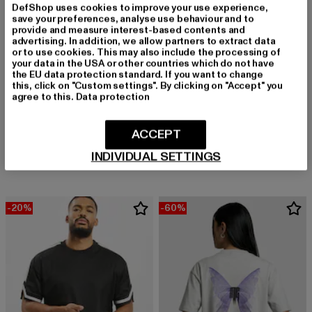
DefShop uses cookies to improve your use experience,
save your preferences, analyse use behaviour and to
provide and measure interest-based contents and
advertising. In addition, we allow partners to extract data
or to use cookies. This may also include the processing of
your data in the USA or other countries which do not have
the EU data protection standard. If you want to change
this, click on "Custom settings". By clicking on "Accept" you
agree to this.
Data protection
MERCHCODE
MISTER TEE UPSCALE
ACCEPT
Think Different Heavy Oversized Tee
Le Papillon Oversize
Derzeitiger Preis: 20,99 EUR
Aktionspreis: 29,99 EUR
Derzeitiger Preis: 23,74 EUR
20,99 EUR
29,99 EUR
23,74 EUR
INDIVIDUAL SETTINGS
-20%
-60%