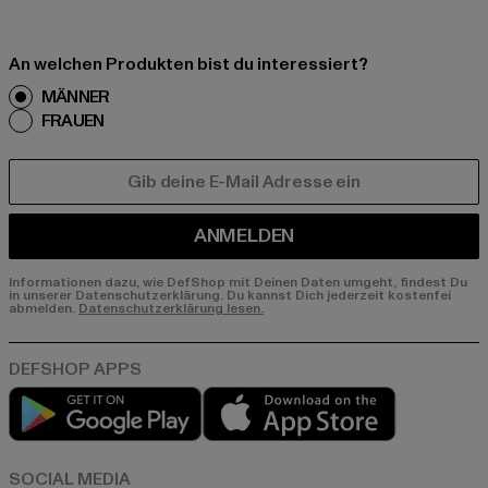
An welchen Produkten bist du interessiert?
MÄNNER
FRAUEN
E-MAIL
ANMELDEN
Informationen dazu, wie DefShop mit Deinen Daten umgeht, findest Du
in unserer Datenschutzerklärung. Du kannst Dich jederzeit kostenfei
abmelden.
Datenschutzerklärung lesen.
Play market
App store