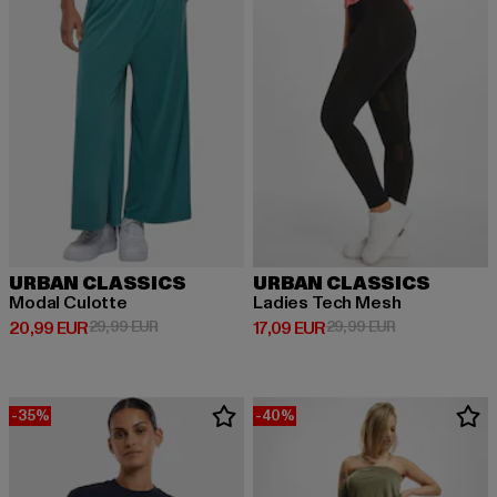
URBAN CLASSICS
URBAN CLASSICS
Modal Culotte
Ladies Tech Mesh
Derzeitiger Preis: 20,99 EUR
Aktionspreis: 29,99 EUR
Derzeitiger Preis: 17,09 EUR
Aktionspreis: 
20,99 EUR
29,99 EUR
17,09 EUR
29,99 EUR
-35%
-40%