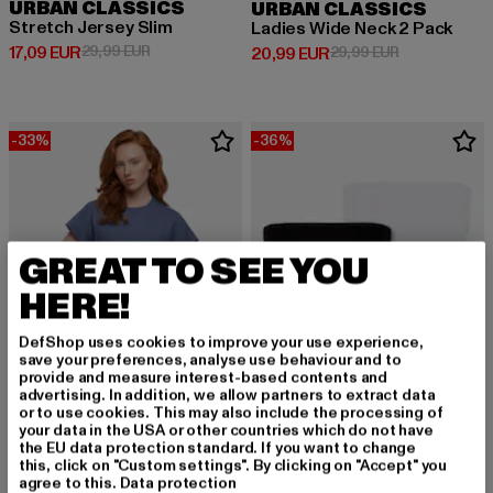
URBAN CLASSICS
URBAN CLASSICS
Stretch Jersey Slim
Ladies Wide Neck 2 Pack
Derzeitiger Preis: 17,09 EUR
Aktionspreis: 29,99 EUR
17,09 EUR
29,99 EUR
Derzeitiger Preis: 20,99 EUR
Aktionspreis:
20,99 EUR
29,99 EUR
-33%
-36%
GREAT TO SEE YOU
HERE!
DefShop uses cookies to improve your use experience,
save your preferences, analyse use behaviour and to
provide and measure interest-based contents and
advertising. In addition, we allow partners to extract data
or to use cookies. This may also include the processing of
your data in the USA or other countries which do not have
URBAN CLASSICS
URBAN CLASSICS
the EU data protection standard. If you want to change
Essentials Empire Valance
Ladies Knotted Bandeau 2 Pack
this, click on "Custom settings". By clicking on "Accept" you
agree to this.
Data protection
Derzeitiger Preis: 20,09 EUR
Aktionspreis: 29,99 EUR
Derzeitiger Preis: 17,91 EUR
Aktionspreis: 2
20,09 EUR
29,99 EUR
17,91 EUR
27,99 EUR