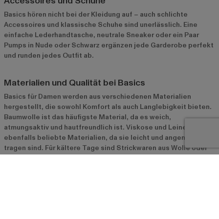
Accessoires und Schuhe
Basics hören nicht bei der Kleidung auf – auch schlichte
Accessoires und klassische Schuhe sind unerlässlich. Eine
einfache Lederhandtasche, neutrale Sneaker oder ein Paar
Pumps in Nude oder Schwarz ergänzen jede Garderobe perfekt
und runden jedes Outfit ab.
Materialien und Qualität bei Basics
Basics für Damen werden aus verschiedenen Materialien
hergestellt, die sowohl Komfort als auch Langlebigkeit bieten.
Baumwolle ist das häufigste Material, da es weich,
atmungsaktiv und hautfreundlich ist. Viskose und Leinen sind
ebenfalls beliebte Materialien, da sie leicht und angenehm zu
tragen sind. Für kältere Tage sind Strickwaren aus Wolle oder
Kaschmir ideal. Achte beim Kauf auf die Qualität der Materialien
und die Verarbeitung, um sicherzustellen, dass deine Basics
nicht nur gut aussehen, sondern auch lange halten und
pflegeleicht sind.
Styling-Tipps für Basics