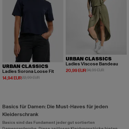
URBAN CLASSICS
Ladies Viscose Bandeau
URBAN CLASSICS
Derzeitiger Preis: 20,99 EUR
Aktionspreis:
20,99 EUR
34,99 EUR
Ladies Sorona Loose Fit
Derzeitiger Preis: 14,94 EUR
Aktionspreis: 22,99 EUR
14,94 EUR
22,99 EUR
Basics für Damen: Die Must-Haves für jeden
Kleiderschrank
Basics sind das Fundament jeder gut sortierten
Damengarderobe. Diese zeitlosen Kleidungsstücke bieten