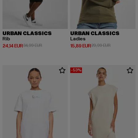
URBAN CLASSICS
URBAN CLASSICS
Rib
Ladies
Derzeitiger Preis: 24,14 EUR
Aktionspreis: 34,99 EUR
Derzeitiger Preis: 15,89 EUR
Aktionspreis: 
24,14 EUR
34,99 EUR
15,89 EUR
29,99 EUR
-53%