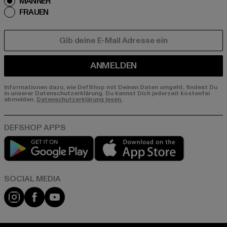
MÄNNER
FRAUEN
E-MAIL
ANMELDEN
Informationen dazu, wie DefShop mit Deinen Daten umgeht, findest Du
in unserer Datenschutzerklärung. Du kannst Dich jederzeit kostenfei
abmelden.
Datenschutzerklärung lesen.
Play market
App store
Instagram
Facebook
YouTube