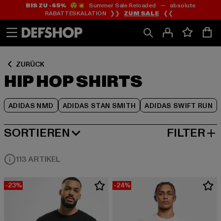
BIS ZU -65%
😲💥 Summer Sale Reloaded — absolute
Zum
Zum
Zum
RABATTESKALATION ❯❯
ZUM SALE
❮❮
Inhalt
Fußzeile
Produktraster
springen
springen
springen
ZURÜCK
HIP HOP SHIRTS
ADIDAS NMD
ADIDAS STAN SMITH
ADIDAS SWIFT RUN
SORTIEREN
FILTER
BELIEBTESTE
113 ARTIKEL
-23%
-24%