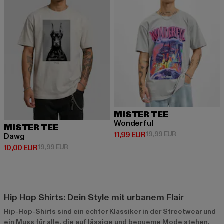
MISTER TEE
Wonderful
MISTER TEE
Derzeitiger Preis: 11,99 EUR
Aktionspreis: 1
11,99 EUR
19,99 EUR
Dawg
Derzeitiger Preis: 10,00 EUR
Aktionspreis: 19,99 EUR
10,00 EUR
19,99 EUR
Hip Hop Shirts: Dein Style mit urbanem Flair
Hip-Hop-Shirts sind ein echter Klassiker in der Streetwear und
ein Muss für alle, die auf lässige und bequeme Mode stehen.