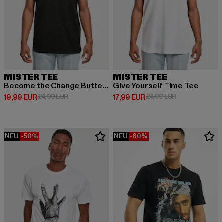
MISTER TEE
MISTER TEE
Become the Change Butterfly 2.0
Give Yourself Time Tee
Derzeitiger Preis: 19,99 EUR
Aktionspreis: 24,99 EUR
Derzeitiger Preis: 17,99 EUR
Aktionspreis: 
19,99 EUR
24,99 EUR
17,99 EUR
24,99 EUR
NEU
-50%
NEU
-60%