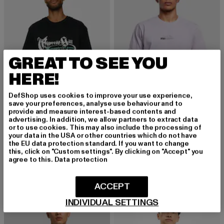
GREAT TO SEE YOU
HERE!
DefShop uses cookies to improve your use experience,
save your preferences, analyse use behaviour and to
provide and measure interest-based contents and
advertising. In addition, we allow partners to extract data
MERCHCODE
or to use cookies. This may also include the processing of
Cypress Hill Temples Of Boom Oversize
your data in the USA or other countries which do not have
MISTER TEE
the EU data protection standard. If you want to change
Derzeitiger Preis: 21,99 EUR
Aktionspreis: 24,99 EUR
21,99 EUR
24,99 EUR
Become the Change Butterfly 2.0
this, click on "Custom settings". By clicking on "Accept" you
Derzeitiger Preis: 19,99 EUR
Aktionspreis: 
19,99 EUR
24,99 EUR
agree to this.
Data protection
ACCEPT
-50%
-40%
INDIVIDUAL SETTINGS