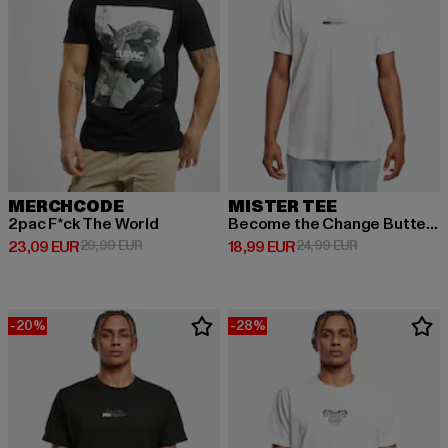
MERCHCODE
MISTER TEE
2pac F*ck The World
Become the Change Butterfly 2.0
Derzeitiger Preis: 23,09 EUR
Aktionspreis: 29,99 EUR
Derzeitiger Preis: 18,99 EUR
Aktionspreis: 
23,09 EUR
29,99 EUR
18,99 EUR
24,99 EUR
-20%
-28%