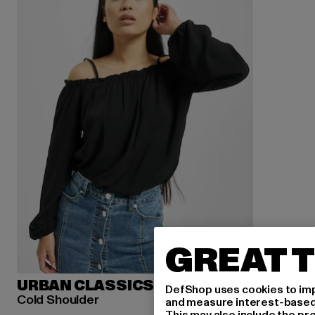
GREAT T
URBAN CLASSICS
DefShop uses cookies to imp
Cold Shoulder
and measure interest-based c
This may also include the pr