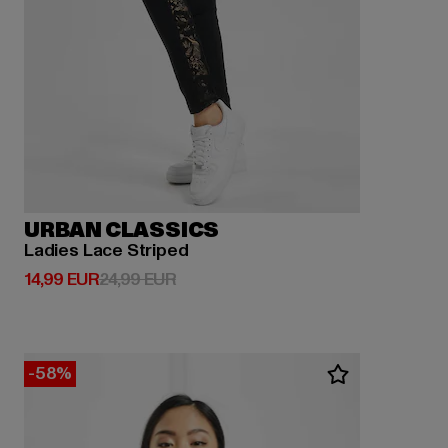
URBAN CLASSICS
Ladies Lace Striped
Derzeitiger Preis: 14,99 EUR
Aktionspreis: 24,99 EUR
14,99 EUR
24,99 EUR
-58%