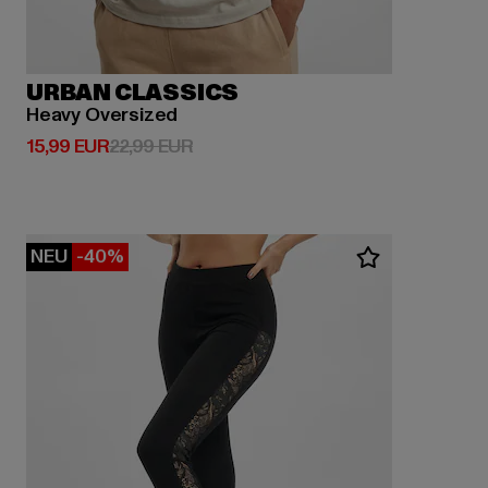
URBAN CLASSICS
Heavy Oversized
Derzeitiger Preis: 15,99 EUR
Aktionspreis: 22,99 EUR
15,99 EUR
22,99 EUR
NEU
-40%