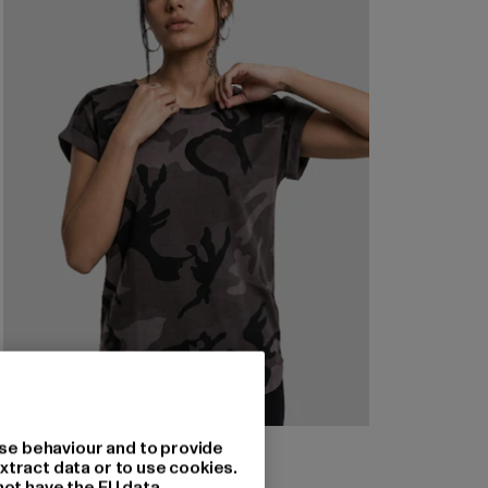
URBAN CLASSICS
se behaviour and to provide
Camo Back Shaped
xtract data or to use cookies.
not have the EU data