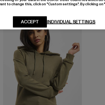
ant to change this, click on "Custom settings". By clicking on 
ACCEPT
INDIVIDUAL SETTINGS
NEU
-47%