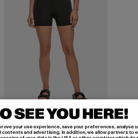
O SEE YOU HERE!
URBAN CLASSICS
Ladies High Waist Short Cycle Hot Pants
rove your use experience, save your preferences, analyse u
Derzeitiger Preis: 14,00 EUR
Aktionspreis: 34,99 EUR
14,00 EUR
34,99 EUR
ontents and advertising. In addition, we allow partners to e
ocessing of your data in the USA or other countries which do 