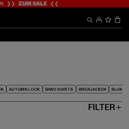
ION ❯❯
ZUM SALE
❮❮
EN
AUTUMN LOOK
BAND SHIRTS
BIKERJACKEN
BLUME
FILTER