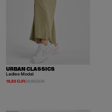
URBAN CLASSICS
Ladies Modal
Derzeitiger Preis: 18,89 EUR
Aktionspreis: 29,99 EUR
18,89 EUR
29,99 EUR