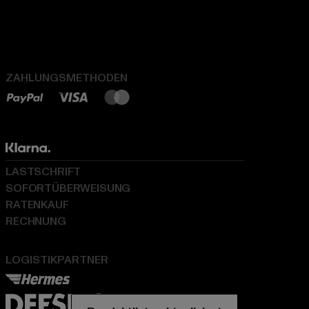
ZAHLUNGSMETHODEN
LASTSCHRIFT
SOFORTÜBERWEISUNG
RATENKAUF
RECHNUNG
LOGISTIKPARTNER