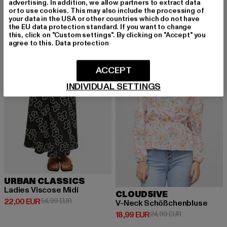
19,99 EUR
19,99 EUR
advertising. In addition, we allow partners to extract data
or to use cookies. This may also include the processing of
your data in the USA or other countries which do not have
the EU data protection standard. If you want to change
this, click on "Custom settings". By clicking on "Accept" you
-60%
-24%
agree to this.
Data protection
ACCEPT
INDIVIDUAL SETTINGS
URBAN CLASSICS
Ladies Viscose Midi
CLOUD5IVE
Derzeitiger Preis: 22,00 EUR
Aktionspreis: 54,99 EUR
22,00 EUR
54,99 EUR
V-Neck Schößchenbluse
Derzeitiger Preis: 18,99 EUR
Aktionspreis: 
18,99 EUR
24,99 EUR