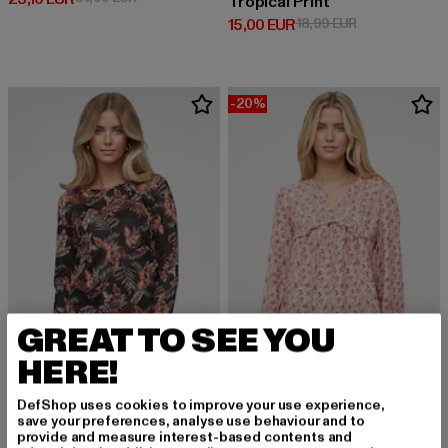
Tropical Print
Derzeitiger Preis: 15,00 EUR
Aktionspreis: 
15,00 EUR
18,99 EUR
-20%
GREAT TO SEE YOU
HERE!
DefShop uses cookies to improve your use experience,
CLOUD5IVE
CLOUD5IVE
save your preferences, analyse use behaviour and to
FLOWER PRINT
Rüschendetails
provide and measure interest-based contents and
Derzeitiger Preis: 19,99 EUR
Derzeitiger Preis: 19,99 EUR
Aktionspreis: 
24,99 EUR