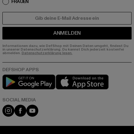
FRAUEN
E-MAIL
ANMELDEN
Informationen dazu, wie DefShop mit Deinen Daten umgeht, findest Du
in unserer Datenschutzerklärung. Du kannst Dich jederzeit kostenfei
abmelden.
Datenschutzerklärung lesen.
Play market
App store
Instagram
Facebook
YouTube