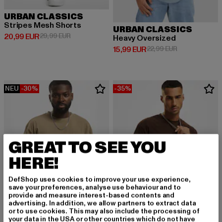
URBAN CLASSICS
Stripes Mesh Shorts
URBAN CLASSICS
Derzeitiger Preis: 20,99 EUR
Aktionspreis: 29,99 EUR
20,99 EUR
29,99 EUR
Heavy Oversized
Derzeitiger Preis: 15,99 EUR
Aktionspreis: 
15,99 EUR
22,99 EUR
NEU
-30%
-35%
GREAT TO SEE YOU
HERE!
DefShop uses cookies to improve your use experience,
save your preferences, analyse use behaviour and to
provide and measure interest-based contents and
advertising. In addition, we allow partners to extract data
or to use cookies. This may also include the processing of
your data in the USA or other countries which do not have