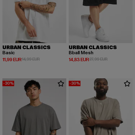
URBAN CLASSICS
URBAN CLASSICS
Basic
Bball Mesh
Derzeitiger Preis: 11,99 EUR
Aktionspreis: 14,99 EUR
Derzeitiger Preis: 14,83 EUR
Aktionspreis: 
11,99 EUR
14,99 EUR
14,83 EUR
27,99 EUR
-30%
-30%