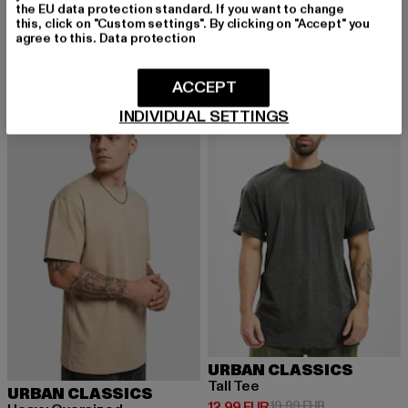
URBAN CLASSICS
URBAN CLASSICS
the EU data protection standard. If you want to change
Heavy Oversized
Tall Tee
this, click on "Custom settings". By clicking on "Accept" you
agree to this.
Data protection
Derzeitiger Preis: 15,99 EUR
Aktionspreis: 22,99 EUR
Derzeitiger Preis: 12,99 EUR
Aktionspreis: 
15,99 EUR
22,99 EUR
12,99 EUR
19,99 EUR
ACCEPT
INDIVIDUAL SETTINGS
NEU
-30%
NEU
-35%
URBAN CLASSICS
Tall Tee
URBAN CLASSICS
Derzeitiger Preis: 12,99 EUR
Aktionspreis: 
12,99 EUR
19,99 EUR