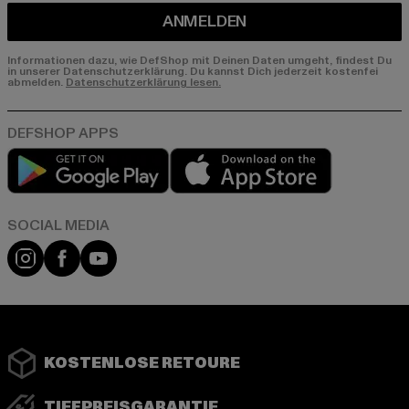
ANMELDEN
Informationen dazu, wie DefShop mit Deinen Daten umgeht, findest Du
in unserer Datenschutzerklärung. Du kannst Dich jederzeit kostenfei
abmelden.
Datenschutzerklärung lesen.
Play market
App store
Instagram
Facebook
YouTube
KOSTENLOSE RETOURE
TIEFPREISGARANTIE