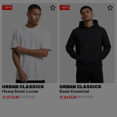
-39%
-49%
URBAN CLASSICS
URBAN CLASSICS
Heavy Basic Loose
Basic Essential
Derzeitiger Preis: 17,07 EUR
Aktionspreis: 27,99 EUR
Derzeitiger Preis: 17,84 EUR
Aktionspreis: 
17,07 EUR
27,99 EUR
17,84 EUR
34,99 EUR