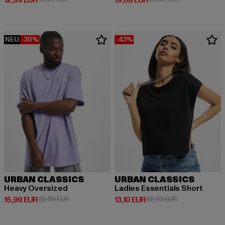
12,99 EUR
19,08 EUR
NEU
-30%
-43%
URBAN CLASSICS
URBAN CLASSICS
Heavy Oversized
Ladies Essentials Short
Derzeitiger Preis: 15,99 EUR
Aktionspreis: 22,99 EUR
Derzeitiger Preis: 13,10 EUR
Aktionspreis: 2
15,99 EUR
22,99 EUR
13,10 EUR
22,99 EUR