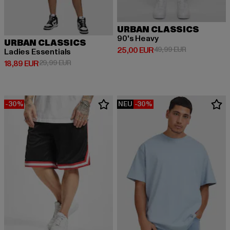
URBAN CLASSICS
90's Heavy
URBAN CLASSICS
Derzeitiger Preis: 25,00 EUR
Aktionspreis:
25,00 EUR
49,99 EUR
Ladies Essentials
Derzeitiger Preis: 18,89 EUR
Aktionspreis: 29,99 EUR
18,89 EUR
29,99 EUR
-30%
NEU
-30%