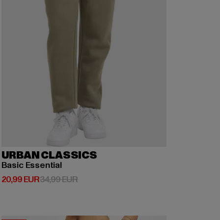
URBAN CLASSICS
Basic Essential
Derzeitiger Preis: 20,99 EUR
Aktionspreis: 34,99 EUR
20,99 EUR
34,99 EUR