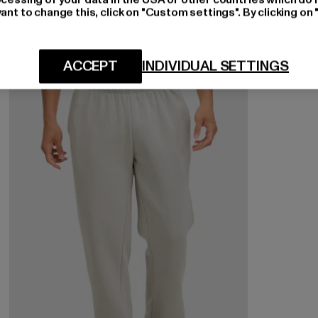
ant to change this, click on "Custom settings". By clicking on 
ACCEPT
INDIVIDUAL SETTINGS
-40%