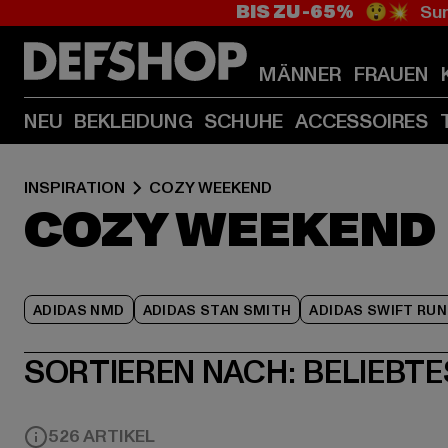
BIS ZU -65%
😲💥 Sum
MÄNNER
FRAUEN
NEU
BEKLEIDUNG
SCHUHE
ACCESSOIRES
INSPIRATION
COZY WEEKEND
COZY WEEKEND
ADIDAS NMD
ADIDAS STAN SMITH
ADIDAS SWIFT RUN
SORTIEREN NACH:
BELIEBTE
526 ARTIKEL