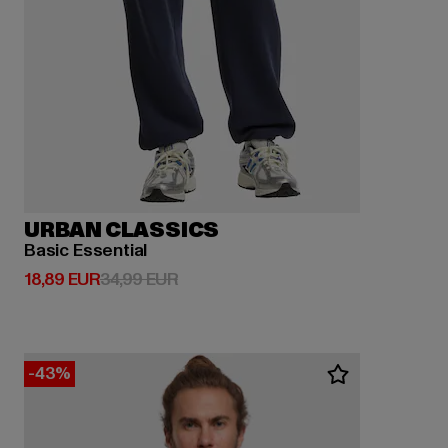
URBAN CLASSICS
Basic Essential
Derzeitiger Preis: 18,89 EUR
Aktionspreis: 34,99 EUR
18,89 EUR
34,99 EUR
-43%