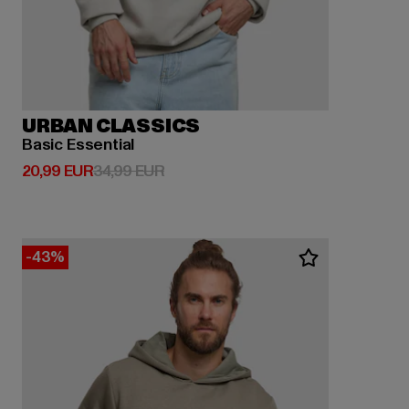
URBAN CLASSICS
Basic Essential
Derzeitiger Preis: 20,99 EUR
Aktionspreis: 34,99 EUR
20,99 EUR
34,99 EUR
-43%