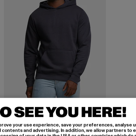
O SEE YOU HERE!
URBAN CLASSICS
Basic Essential
rove your use experience, save your preferences, analyse u
Derzeitiger Preis: 18,89 EUR
Aktionspreis: 34,99 EUR
18,89 EUR
34,99 EUR
ontents and advertising. In addition, we allow partners to e
ocessing of your data in the USA or other countries which do 