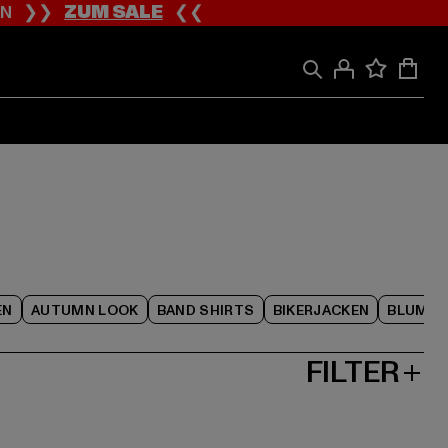
ION ❯❯
ZUM SALE
❮❮
EN
AUTUMN LOOK
BAND SHIRTS
BIKERJACKEN
BLUME
FILTER