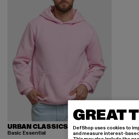
GREAT T
URBAN CLASSICS
DefShop uses cookies to imp
Basic Essential
and measure interest-based c
This may also include the pr