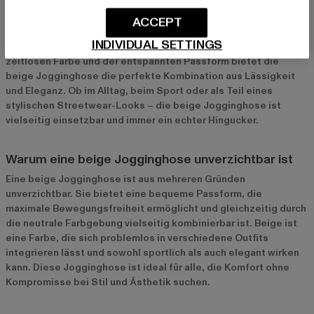
Die beige Jogginghose ist der Inbegriff von Komfort und Stil.
Ursprünglich als Sportbekleidung gedacht, hat sie sich längst
ACCEPT
in der Modewelt etabliert und ist zu einem unverzichtbaren
INDIVIDUAL SETTINGS
Bestandteil moderner Garderoben geworden. Mit ihrer
zeitlosen Farbe und der entspannten Passform bietet die
beige Jogginghose die perfekte Kombination aus Lässigkeit
und Eleganz. Ob im Alltag, beim Sport oder als Teil eines
stylischen Streetwear-Looks – die beige Jogginghose ist
vielseitig einsetzbar und immer ein echter Hingucker.
Warum eine beige Jogginghose unverzichtbar ist
Eine beige Jogginghose ist aus mehreren Gründen
unverzichtbar. Sie bietet eine bequeme Passform, die
maximale Bewegungsfreiheit ermöglicht und gleichzeitig durch
die neutrale Farbgebung vielseitig kombinierbar ist. Beige ist
eine Farbe, die sich problemlos in verschiedene Outfits
integrieren lässt und sowohl sportlich als auch elegant wirken
kann. Diese Jogginghose ist ideal für alle, die Komfort ohne
Kompromisse bei Stil und Ästhetik suchen.