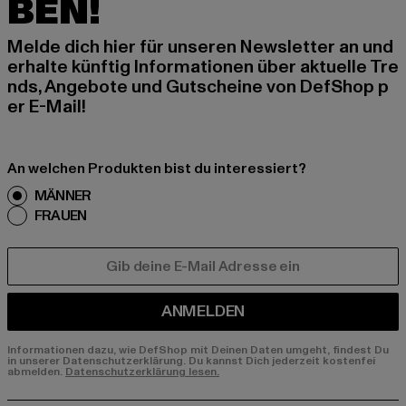
BEN!
Melde dich hier für unseren Newsletter an und
erhalte künftig Informationen über aktuelle Tre
nds, Angebote und Gutscheine von DefShop p
er E-Mail!
An welchen Produkten bist du interessiert?
MÄNNER
FRAUEN
E-MAIL
ANMELDEN
Informationen dazu, wie DefShop mit Deinen Daten umgeht, findest Du
in unserer Datenschutzerklärung. Du kannst Dich jederzeit kostenfei
abmelden.
Datenschutzerklärung lesen.