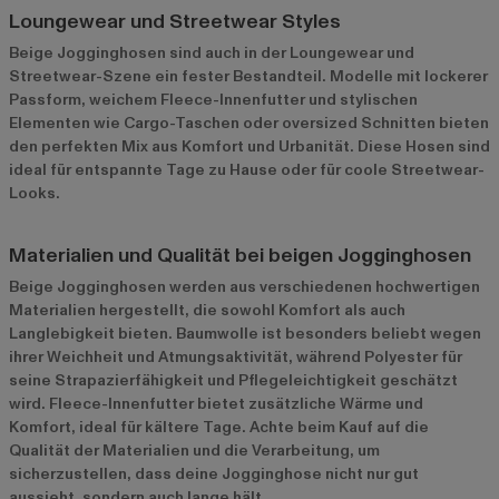
Loungewear und Streetwear Styles
Beige Jogginghosen sind auch in der Loungewear und
Streetwear-Szene ein fester Bestandteil. Modelle mit lockerer
Passform, weichem Fleece-Innenfutter und stylischen
Elementen wie Cargo-Taschen oder oversized Schnitten bieten
den perfekten Mix aus Komfort und Urbanität. Diese Hosen sind
ideal für entspannte Tage zu Hause oder für coole Streetwear-
Looks.
Materialien und Qualität bei beigen Jogginghosen
Beige Jogginghosen werden aus verschiedenen hochwertigen
Materialien hergestellt, die sowohl Komfort als auch
Langlebigkeit bieten. Baumwolle ist besonders beliebt wegen
ihrer Weichheit und Atmungsaktivität, während Polyester für
seine Strapazierfähigkeit und Pflegeleichtigkeit geschätzt
wird. Fleece-Innenfutter bietet zusätzliche Wärme und
Komfort, ideal für kältere Tage. Achte beim Kauf auf die
Qualität der Materialien und die Verarbeitung, um
sicherzustellen, dass deine Jogginghose nicht nur gut
aussieht, sondern auch lange hält.