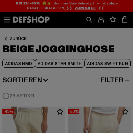
BIS ZU -65%
😲💥 Summer Sale Reloaded — absolute
Zum
Zum
Zum
RABATTESKALATION ❯❯
ZUM SALE
❮❮
Inhalt
Fußzeile
Produktraster
springen
springen
springen
ZURÜCK
BEIGE JOGGINGHOSE
ADIDAS NMD
ADIDAS STAN SMITH
ADIDAS SWIFT RUN
SORTIEREN
FILTER
BELIEBTESTE
28 ARTIKEL
-43%
-50%