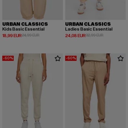
URBAN CLASSICS
URBAN CLASSICS
Kids Basic Essential
Ladies Basic Essential
Derzeitiger Preis: 18,99 EUR
Aktionspreis: 24,99 EUR
Derzeitiger Preis: 24,08 EUR
Aktionspreis:
18,99 EUR
24,99 EUR
24,08 EUR
32,99 EUR
-60%
-60%