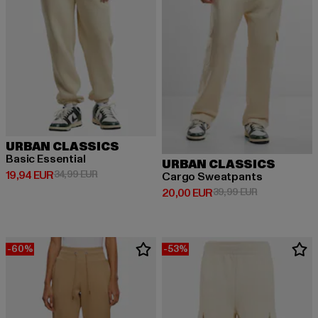
URBAN CLASSICS
Basic Essential
URBAN CLASSICS
Derzeitiger Preis: 19,94 EUR
Aktionspreis: 34,99 EUR
19,94 EUR
34,99 EUR
Cargo Sweatpants
Derzeitiger Preis: 20,00 EUR
Aktionspreis:
20,00 EUR
39,99 EUR
-60%
-53%