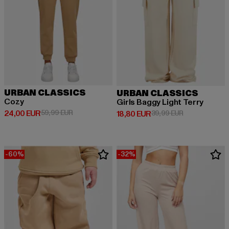
URBAN CLASSICS
URBAN CLASSICS
Cozy
Girls Baggy Light Terry
Derzeitiger Preis: 24,00 EUR
Aktionspreis: 59,99 EUR
24,00 EUR
59,99 EUR
Derzeitiger Preis: 18,80 EUR
Aktionspreis: 
18,80 EUR
39,99 EUR
-60%
-32%