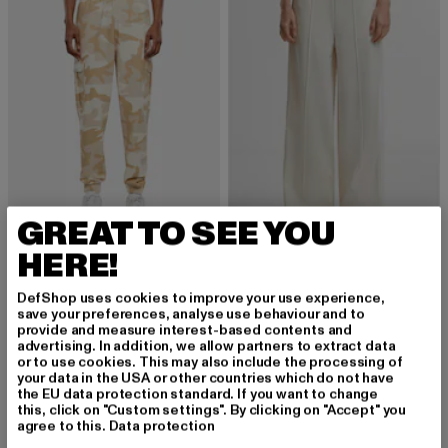
GREAT TO SEE YOU
HERE!
URBAN CLASSICS
URBAN CLASSICS
Wide Camo Cargo
Ladies Pin Tuck
Derzeitiger Preis: 18,80 EUR
Aktionspreis: 39,99 EUR
Derzeitiger Preis: 18,00 EUR
Aktionspreis: 
18,80 EUR
39,99 EUR
18,00 EUR
39,99 EUR
DefShop uses cookies to improve your use experience,
save your preferences, analyse use behaviour and to
provide and measure interest-based contents and
advertising. In addition, we allow partners to extract data
or to use cookies. This may also include the processing of
your data in the USA or other countries which do not have
Beige Jogginghose: Lässiger Komfort trifft auf
the EU data protection standard. If you want to change
this, click on "Custom settings". By clicking on "Accept" you
stilvolle Eleganz
agree to this.
Data protection