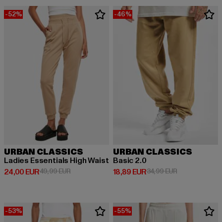
-52%
-46%
URBAN CLASSICS
URBAN CLASSICS
Ladies Essentials High Waist
Basic 2.0
Derzeitiger Preis: 24,00 EUR
Aktionspreis: 49,99 EUR
Derzeitiger Preis: 18,89 EUR
Aktionspreis: 
24,00 EUR
49,99 EUR
18,89 EUR
34,99 EUR
-53%
-55%