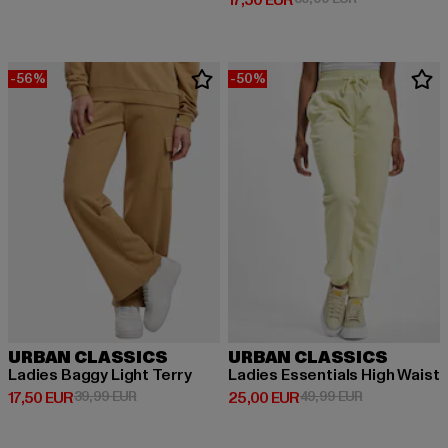
17,50 EUR
-56%
-50%
URBAN CLASSICS
URBAN CLASSICS
Ladies Baggy Light Terry
Ladies Essentials High Waist
Derzeitiger Preis: 17,50 EUR
Aktionspreis: 39,99 EUR
Derzeitiger Preis: 25,00 EUR
Aktionspreis:
17,50 EUR
39,99 EUR
25,00 EUR
49,99 EUR