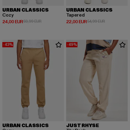
URBAN CLASSICS
URBAN CLASSICS
Cozy
Tapered
Derzeitiger Preis: 24,00 EUR
Aktionspreis: 59,99 EUR
Derzeitiger Preis: 22,00 EUR
Aktionspreis:
24,00 EUR
59,99 EUR
22,00 EUR
54,99 EUR
-43%
-49%
URBAN CLASSICS
JUST RHYSE