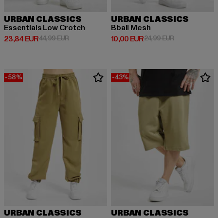
URBAN CLASSICS
URBAN CLASSICS
Essentials Low Crotch
Bball Mesh
Derzeitiger Preis: 23,84 EUR
Aktionspreis: 44,99 EUR
Derzeitiger Preis: 10,00 EUR
Aktionspreis: 
23,84 EUR
44,99 EUR
10,00 EUR
24,99 EUR
-58%
-43%
URBAN CLASSICS
URBAN CLASSICS