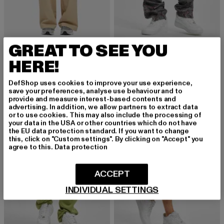
URBAN CLASSICS
URBAN CLASSICS
GREAT TO SEE YOU
Ultra Wide Pleat-Front
Camo
HERE!
Derzeitiger Preis: 22,00 EUR
Aktionspreis: 54,99 EUR
Derzeitiger Preis: 20,00 EUR
Aktionspreis:
22,00 EUR
54,99 EUR
20,00 EUR
49,99 EUR
DefShop uses cookies to improve your use experience,
save your preferences, analyse use behaviour and to
provide and measure interest-based contents and
-47%
-60%
advertising. In addition, we allow partners to extract data
or to use cookies. This may also include the processing of
your data in the USA or other countries which do not have
the EU data protection standard. If you want to change
this, click on "Custom settings". By clicking on "Accept" you
agree to this.
Data protection
ACCEPT
INDIVIDUAL SETTINGS