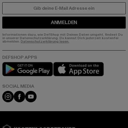
E-MAIL
ANMELDEN
Informationen dazu, wie DefShop mit Deinen Daten umgeht, findest Du
in unserer Datenschutzerklärung. Du kannst Dich jederzeit kostenfei
abmelden.
Datenschutzerklärung lesen.
Play market
App store
Instagram
Facebook
YouTube