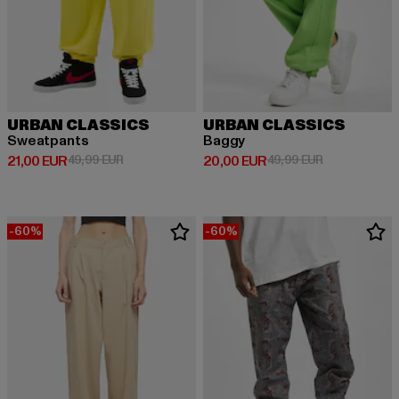
URBAN CLASSICS
URBAN CLASSICS
Sweatpants
Baggy
Derzeitiger Preis: 21,00 EUR
Aktionspreis: 49,99 EUR
Derzeitiger Preis: 20,00 EUR
Aktionspreis:
21,00 EUR
49,99 EUR
20,00 EUR
49,99 EUR
-60%
-60%