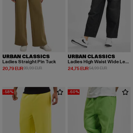
URBAN CLASSICS
URBAN CLASSICS
Ladies Straight Pin Tuck
Ladies High Waist Wide Leg Cropped
Derzeitiger Preis: 20,79 EUR
Aktionspreis: 39,99 EUR
Derzeitiger Preis: 24,75 EUR
Aktionspreis:
20,79 EUR
39,99 EUR
24,75 EUR
54,99 EUR
-58%
-60%