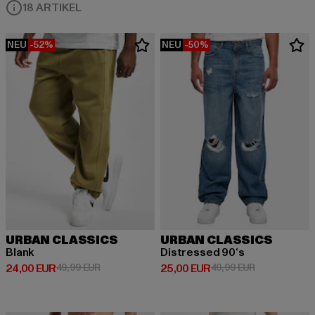
18 ARTIKEL
NEU
-52%
NEU
-50%
URBAN CLASSICS
URBAN CLASSICS
Blank
Distressed 90‘s
Derzeitiger Preis: 24,00 EUR
Aktionspreis: 49,99 EUR
Derzeitiger Preis: 25,00 EUR
Aktionspreis:
24,00 EUR
49,99 EUR
25,00 EUR
49,99 EUR