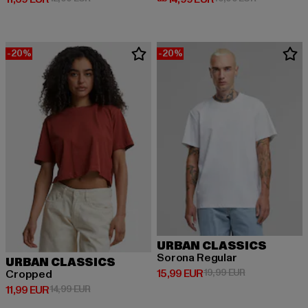
-20%
-20%
URBAN CLASSICS
Sorona Regular
URBAN CLASSICS
Derzeitiger Preis: 15,99 EUR
Aktionspreis: 
15,99 EUR
19,99 EUR
Cropped
Derzeitiger Preis: 11,99 EUR
Aktionspreis: 14,99 EUR
11,99 EUR
14,99 EUR