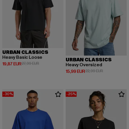
URBAN CLASSICS
Heavy Basic Loose
URBAN CLASSICS
Derzeitiger Preis: 19,87 EUR
Aktionspreis: 27,99 EUR
19,87 EUR
27,99 EUR
Heavy Oversized
Derzeitiger Preis: 15,99 EUR
Aktionspreis: 
15,99 EUR
22,99 EUR
-30%
-25%