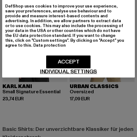
NEU
DefShop uses cookies to improve your use experience,
save your preferences, analyse use behaviour and to
provide and measure interest-based contents and
advertising. In addition, we allow partners to extract data
or to use cookies. This may also include the processing of
your data in the USA or other countries which do not have
the EU data protection standard. If you want to change
this, click on "Custom settings". By clicking on "Accept" you
agree to this.
Data protection
ACCEPT
INDIVIDUAL SETTINGS
KARL KANI
URBAN CLASSICS
Small Signature Essential
Oversized
Derzeitiger Preis: 23,74 EUR
Derzeitiger Preis: 17,09 EUR
23,74 EUR
17,09 EUR
Basic Shirts: Der unverzichtbare Klassiker für jeden