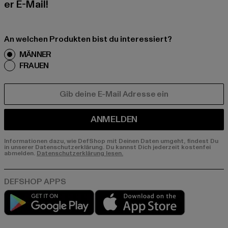
er E-Mail!
An welchen Produkten bist du interessiert?
MÄNNER
FRAUEN
E-MAIL
ANMELDEN
Informationen dazu, wie DefShop mit Deinen Daten umgeht, findest Du
in unserer Datenschutzerklärung. Du kannst Dich jederzeit kostenfei
abmelden.
Datenschutzerklärung lesen.
Play market
App store