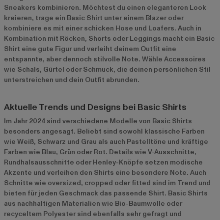
Sneakers kombinieren. Möchtest du einen eleganteren Look
kreieren, trage ein Basic Shirt unter einem Blazer oder
kombiniere es mit einer schicken Hose und Loafers. Auch in
Kombination mit Röcken, Shorts oder Leggings macht ein Basic
Shirt eine gute Figur und verleiht deinem Outfit eine
entspannte, aber dennoch stilvolle Note. Wähle Accessoires
wie Schals, Gürtel oder Schmuck, die deinen persönlichen Stil
unterstreichen und dein Outfit abrunden.
Aktuelle Trends und Designs bei Basic Shirts
Im Jahr 2024 sind verschiedene Modelle von Basic Shirts
besonders angesagt. Beliebt sind sowohl klassische Farben
wie Weiß, Schwarz und Grau als auch Pastelltöne und kräftige
Farben wie Blau, Grün oder Rot. Details wie V-Ausschnitte,
Rundhalsausschnitte oder Henley-Knöpfe setzen modische
Akzente und verleihen den Shirts eine besondere Note. Auch
Schnitte wie oversized, cropped oder fitted sind im Trend und
bieten für jeden Geschmack das passende Shirt. Basic Shirts
aus nachhaltigen Materialien wie Bio-Baumwolle oder
recyceltem Polyester sind ebenfalls sehr gefragt und