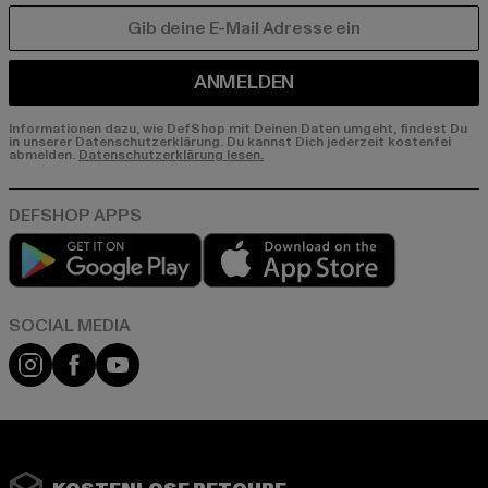
E-MAIL
ANMELDEN
Informationen dazu, wie DefShop mit Deinen Daten umgeht, findest Du
in unserer Datenschutzerklärung. Du kannst Dich jederzeit kostenfei
abmelden.
Datenschutzerklärung lesen.
Play market
App store
Instagram
Facebook
YouTube