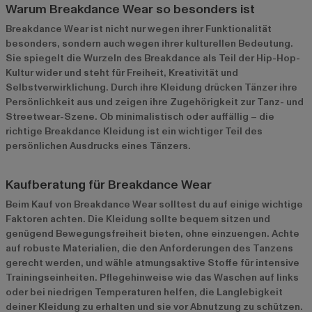
Warum Breakdance Wear so besonders ist
Breakdance Wear ist nicht nur wegen ihrer Funktionalität
besonders, sondern auch wegen ihrer kulturellen Bedeutung.
Sie spiegelt die Wurzeln des Breakdance als Teil der Hip-Hop-
Kultur wider und steht für Freiheit, Kreativität und
Selbstverwirklichung. Durch ihre Kleidung drücken Tänzer ihre
Persönlichkeit aus und zeigen ihre Zugehörigkeit zur Tanz- und
Streetwear-Szene. Ob minimalistisch oder auffällig – die
richtige Breakdance Kleidung ist ein wichtiger Teil des
persönlichen Ausdrucks eines Tänzers.
Kaufberatung für Breakdance Wear
Beim Kauf von Breakdance Wear solltest du auf einige wichtige
Faktoren achten. Die Kleidung sollte bequem sitzen und
genügend Bewegungsfreiheit bieten, ohne einzuengen. Achte
auf robuste Materialien, die den Anforderungen des Tanzens
gerecht werden, und wähle atmungsaktive Stoffe für intensive
Trainingseinheiten. Pflegehinweise wie das Waschen auf links
oder bei niedrigen Temperaturen helfen, die Langlebigkeit
deiner Kleidung zu erhalten und sie vor Abnutzung zu schützen.