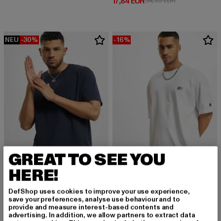
Derzeitiger Preis: 17,84 EUR
17,84 EUR
34,99 EUR
NEU
-30%
-16%
GREAT TO SEE YOU
HERE!
URBAN CLASSICS
STARTER BLACK LABEL
Heavy Oversized
Essential Oversize
DefShop uses cookies to improve your use experience,
Derzeitiger Preis: 15,99 EUR
Aktionspreis: 22,99 EUR
Derzeitiger Preis: 20,99 EUR
Aktionspreis:
15,99 EUR
22,99 EUR
20,99 EUR
24,99 EUR
save your preferences, analyse use behaviour and to
provide and measure interest-based contents and
advertising. In addition, we allow partners to extract data