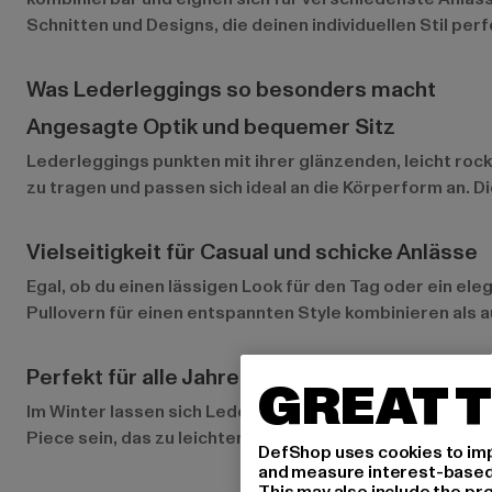
Schnitten und Designs, die deinen individuellen Stil per
Was Lederleggings so besonders macht
Angesagte Optik und bequemer Sitz
Lederleggings punkten mit ihrer glänzenden, leicht rock
zu tragen und passen sich ideal an die Körperform an. D
Vielseitigkeit für Casual und schicke Anlässe
Egal, ob du einen lässigen Look für den Tag oder ein el
Pullovern für einen entspannten Style kombinieren als a
Perfekt für alle Jahreszeiten
GREAT T
Im Winter lassen sich Lederleggings ideal als Layer t
Piece sein, das zu leichten Oberteilen und Sandalen pas
DefShop uses cookies to imp
and measure interest-based c
This may also include the pr