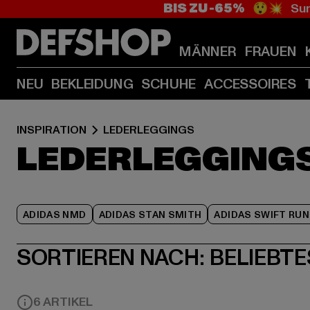
BIS ZU -65%
😲💥 Sum
MÄNNER
FRAUEN
NEU
BEKLEIDUNG
SCHUHE
ACCESSOIRES
INSPIRATION
LEDERLEGGINGS
LEDERLEGGING
ADIDAS NMD
ADIDAS STAN SMITH
ADIDAS SWIFT RUN
SORTIEREN NACH:
BELIEBTE
6 ARTIKEL