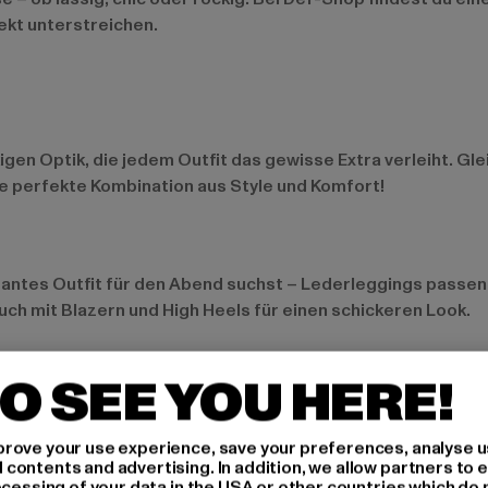
fekt unterstreichen.
igen Optik, die jedem Outfit das gewisse Extra verleiht. Gl
ie perfekte Kombination aus Style und Komfort!
egantes Outfit für den Abend suchst – Lederleggings passen 
uch mit Blazern und High Heels für einen schickeren Look.
O SEE YOU HERE!
ragen und halten dich durch gefütterte Optionen angenehm 
st. Diese Vielseitigkeit macht Lederleggings zu einem ganz
rove your use experience, save your preferences, analyse u
ontents and advertising. In addition, we allow partners to e
ocessing of your data in the USA or other countries which do 