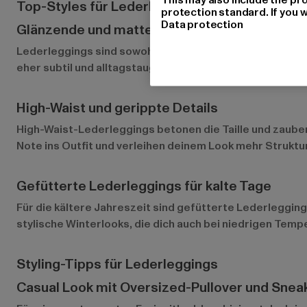
Top-Styles für Lederleggings bei Def-Shop
protection standard. If you w
Data protection
Glänzende und matte Lederoptik
Lederleggings
sind sowohl in glänzenden als auch matte
eher subtil und alltagstauglich sind. Beide Optionen las
High-Waist und gerippte Details
High-Waist-Lederleggings betonen die Taille und zauber
Note ins Outfit und verleihen deinem Look mehr Struktur
Gefütterte Lederleggings für kalte Tage
Für die kältere Jahreszeit sind gefütterte Lederlegging
stylische Winterlooks, die dich auch bei niedrigen Tempe
Styling-Tipps für Lederleggings
Casual Look mit Oversized-Pullover und Snea