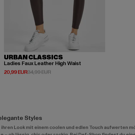
URBAN CLASSICS
Ladies Faux Leather High Waist
Derzeitiger Preis: 20,99 EUR
Aktionspreis: 34,99 EUR
20,99 EUR
34,99 EUR
elegante Styles
e ihren Look mit einem coolen und edlen Touch aufwerten mö
 – ob lässig, chic oder rockig. Bei Def-Shop findest du ei