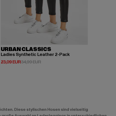
URBAN CLASSICS
Ladies Synthetic Leather 2-Pack
Derzeitiger Preis: 23,09 EUR
Aktionspreis: 34,99 EUR
23,09 EUR
34,99 EUR
chten. Diese stylischen Hosen sind vielseitig
ne große Auswahl an Lederleggings in unterschiedlichen