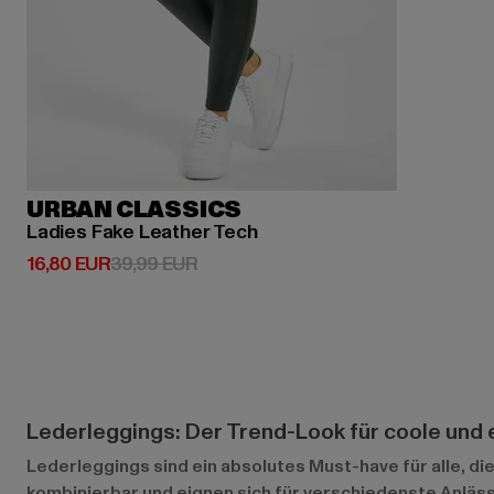
URBAN CLASSICS
Ladies Fake Leather Tech
Derzeitiger Preis: 16,80 EUR
Aktionspreis: 39,99 EUR
16,80 EUR
39,99 EUR
Lederleggings: Der Trend-Look für coole und 
Lederleggings sind ein absolutes Must-have für alle, di
kombinierbar und eignen sich für verschiedenste Anlässe