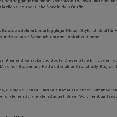
ne Lederleggings mit einem Oversized-Pullover und Sneaker
ätzlich eine sportliche Note in dein Outfit.
le Boots zu deinen Lederleggings. Dieser Style ist ideal f
ch und dezenter Schmuck, um den Look abzurunden.
 mit einer Bikerjacke und Boots. Dieser Style bringt den 
. Mit einer Statement-Kette oder einer Crossbody-Bag wir
gs, die sich durch Stil und Qualität auszeichnen. Mit unse
le für deinen Stil und dein Budget. Unser Sortiment umfass