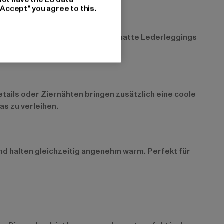
"Accept" you agree to this.
 einen auffälligen Look, während matte Lederleggings
tfits.
tails oder Ziernähten bringen zusätzlich eine coole
as zu verleihen.
und halten gleichzeitig angenehm warm. Perfekt für