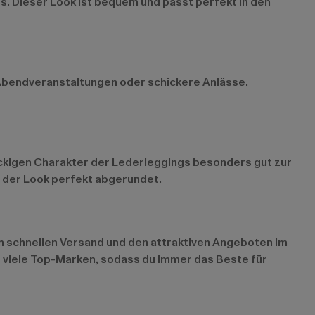
s. Dieser Look ist bequem und passt perfekt in den
ür Abendveranstaltungen oder schickere Anlässe.
rockigen Charakter der Lederleggings besonders gut zur
d der Look perfekt abgerundet.
rem schnellen Versand und den attraktiven Angeboten im
t viele Top-Marken, sodass du immer das Beste für