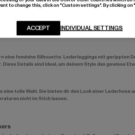
ant to change this, click on "Custom settings". By clicking on 
n Optiken erhältlich. Die glänzenden Modelle verleihen dir
ACCEPT
INDIVIDUAL SETTINGS
sen sich vielseitig stylen und passen zu unterschiedlichen Ou
n eine feminine Silhouette. Lederleggings mit gerippten De
. Diese Details sind ideal, um deinem Style das gewisse Etw
s eine tolle Wahl. Sie bieten dir den Look einer Lederhose 
raturen nicht im Stich lassen.
kers