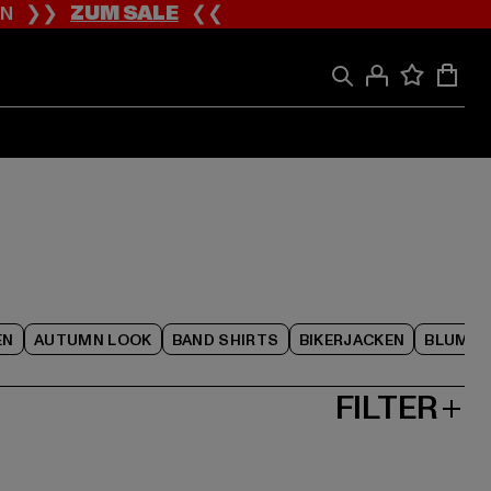
ION ❯❯
ZUM SALE
❮❮
EN
AUTUMN LOOK
BAND SHIRTS
BIKERJACKEN
BLUME
FILTER