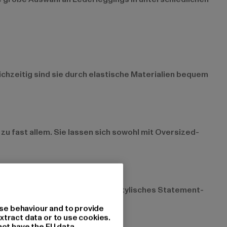
eichzeitig sind sie durch elastische Materialien bequem
zu fast allem. Sie lassen sich sowohl mit Oversized-
warm. Im Sommer können sie ein stylisches Statement-
jährigen Favoriten.
se behaviour and to provide
xtract data or to use cookies.
not have the EU data