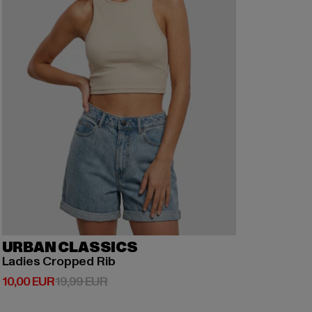
URBAN CLASSICS
Ladies Cropped Rib
Derzeitiger Preis: 10,00 EUR
Aktionspreis: 19,99 EUR
10,00 EUR
19,99 EUR