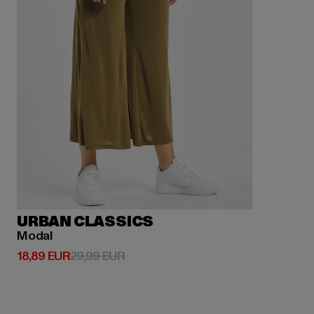
URBAN CLASSICS
Modal
Derzeitiger Preis: 18,89 EUR
Aktionspreis: 29,99 EUR
18,89 EUR
29,99 EUR