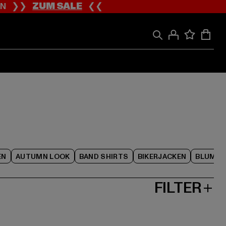
ION ❯❯
ZUM SALE
❮❮
EN
AUTUMN LOOK
BAND SHIRTS
BIKERJACKEN
BLUME
FILTER