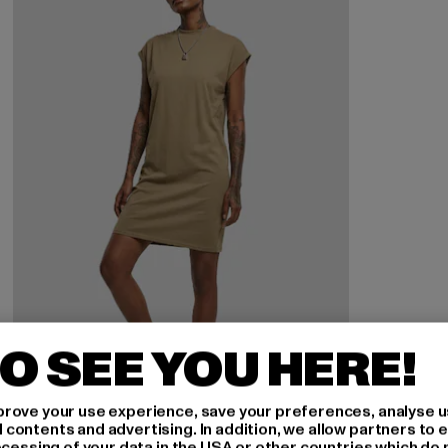
O SEE YOU HERE!
rove your use experience, save your preferences, analyse u
ontents and advertising. In addition, we allow partners to e
ocessing of your data in the USA or other countries which do 