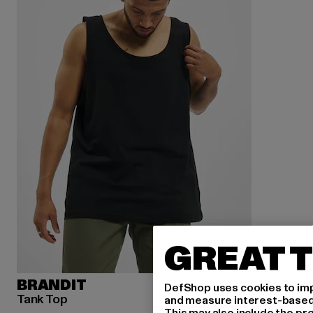
GREAT T
BRANDIT
DefShop uses cookies to imp
Tank Top
and measure interest-based c
This may also include the pr