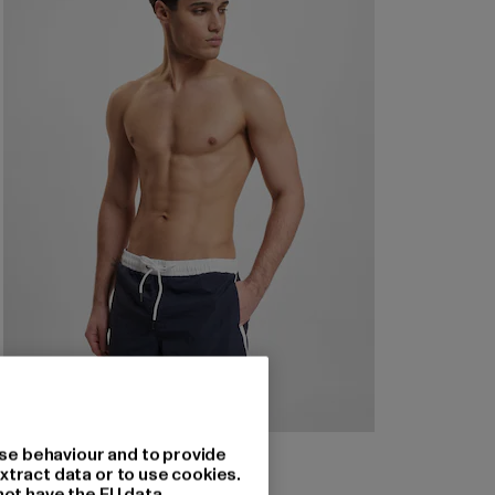
URBAN CLASSICS
se behaviour and to provide
Retro
xtract data or to use cookies.
not have the EU data