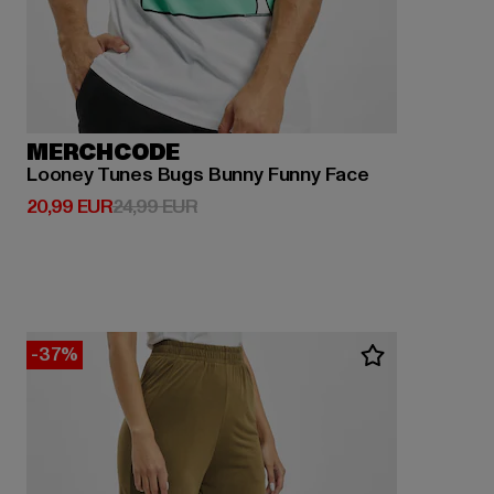
MERCHCODE
Looney Tunes Bugs Bunny Funny Face
Derzeitiger Preis: 20,99 EUR
Aktionspreis: 24,99 EUR
20,99 EUR
24,99 EUR
-37%