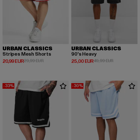
URBAN CLASSICS
URBAN CLASSICS
Stripes Mesh Shorts
90's Heavy
Derzeitiger Preis: 20,99 EUR
Aktionspreis: 29,99 EUR
Derzeitiger Preis: 25,00 EUR
Aktionspreis:
20,99 EUR
29,99 EUR
25,00 EUR
49,99 EUR
-33%
-30%