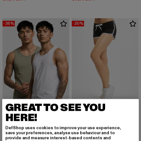
-36%
-20%
GREAT TO SEE YOU
URBAN CLASSICS
HERE!
Ladies French Terry Hot
URBAN CLASSICS
Derzeitiger Preis: 15,99 EUR
Aktionspreis: 
15,99 EUR
19,99 EUR
Ribbed 2-Pack
DefShop uses cookies to improve your use experience,
Derzeitiger Preis: 17,91 EUR
Aktionspreis: 27,99 EUR
17,91 EUR
27,99 EUR
save your preferences, analyse use behaviour and to
provide and measure interest-based contents and