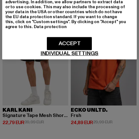
advertising. In addition, we allow partners to extract data
or to use cookies. This may also include the processing of
your data in the USA or other countries which do not have
-43%
-17%
the EU data protection standard. If you want to change
this, click on "Custom settings". By clicking on "Accept" you
agree to this.
Data protection
ACCEPT
INDIVIDUAL SETTINGS
KARL KANI
ECKO UNLTD.
Signature Tape Mesh Shorts
Frsh
Derzeitiger Preis: 22,79 EUR
Aktionspreis: 39,99 EUR
Derzeitiger Preis: 24,89 EUR
Aktionspreis:
22,79 EUR
39,99 EUR
24,89 EUR
29,99 EUR