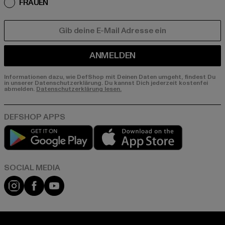
FRAUEN
E-MAIL
ANMELDEN
Informationen dazu, wie DefShop mit Deinen Daten umgeht, findest Du
in unserer Datenschutzerklärung. Du kannst Dich jederzeit kostenfei
abmelden.
Datenschutzerklärung lesen.
Play market
App store
Instagram
Facebook
YouTube