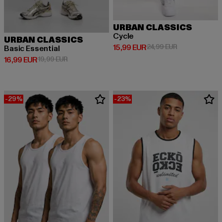
URBAN CLASSICS
Cycle
URBAN CLASSICS
Derzeitiger Preis: 15,99 EUR
Aktionspreis: 
15,99 EUR
24,99 EUR
Basic Essential
Derzeitiger Preis: 16,99 EUR
Aktionspreis: 19,99 EUR
16,99 EUR
19,99 EUR
-29%
-23%