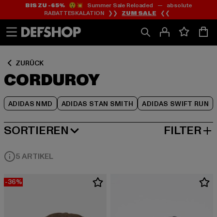
BIS ZU -65%
😲💥 Summer Sale Reloaded — absolute
Zum
Zum
Zum
RABATTESKALATION ❯❯
ZUM SALE
❮❮
Inhalt
Fußzeile
Produktraster
springen
springen
springen
ZURÜCK
CORDUROY
ADIDAS NMD
ADIDAS STAN SMITH
ADIDAS SWIFT RUN
SORTIEREN
FILTER
BELIEBTESTE
5 ARTIKEL
-36%