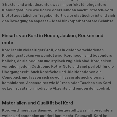
Struktur und wirkt dezenter, was ihn perfekt für elegantere
Kleidungsstücke wie Röcke oder Hemden macht. Stretch-Kord
bietet zusätzlichen Tragekomfort, da er elastischer ist und sich
den Bewegungen anpasst – ideal für körperbetontere Schnitte.
Einsatz von Kord in Hosen, Jacken, Röcken und
mehr
Kord ist ein vielseitiger Stoff, der in vielen verschiedenen
Kleidungsstücken verwendet wird. Kordhosen sind besonders
beliebt, da sie bequem und stylisch zugleich sind. Kordjacken
verleihen jedem Outfit eine Retro-Note und sind perfekt für die
Übergangszeit. Auch Kordröcke und -kleider erleben ein
Comeback und lassen sich sowohl lässig als auch elegant
kombinieren. Accessoires wie Mützen oder Taschen aus Kord
setzen zusätzlich modische Akzente und runden den Look ab.
Materialien und Qualität bei Kord
Kord wird meist aus Baumwolle hergestellt, was ihn besonders
weich und angenehm auf der Haut macht. Baumwoll-Kord ist