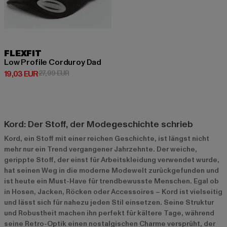
FLEXFIT
Low Profile Corduroy Dad
Derzeitiger Preis: 19,03 EUR
Aktionspreis: 27,99 EUR
19,03 EUR
27,99 EUR
Kord: Der Stoff, der Modegeschichte schrieb
Kord, ein Stoff mit einer reichen Geschichte, ist längst nicht
mehr nur ein Trend vergangener Jahrzehnte. Der weiche,
gerippte Stoff, der einst für Arbeitskleidung verwendet wurde,
hat seinen Weg in die moderne Modewelt zurückgefunden und
ist heute ein Must-Have für trendbewusste Menschen. Egal ob
in Hosen, Jacken, Röcken oder Accessoires – Kord ist vielseitig
und lässt sich für nahezu jeden Stil einsetzen. Seine Struktur
und Robustheit machen ihn perfekt für kältere Tage, während
seine Retro-Optik einen nostalgischen Charme versprüht, der