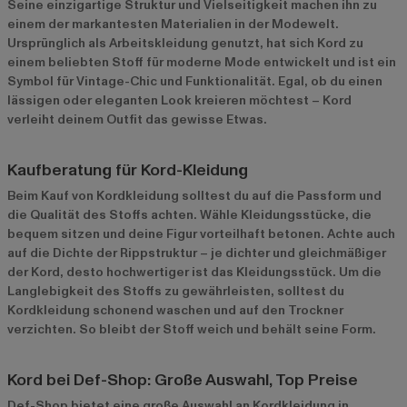
Seine einzigartige Struktur und Vielseitigkeit machen ihn zu
einem der markantesten Materialien in der Modewelt.
Ursprünglich als Arbeitskleidung genutzt, hat sich Kord zu
einem beliebten Stoff für moderne Mode entwickelt und ist ein
Symbol für Vintage-Chic und Funktionalität. Egal, ob du einen
lässigen oder eleganten Look kreieren möchtest – Kord
verleiht deinem Outfit das gewisse Etwas.
Kaufberatung für Kord-Kleidung
Beim Kauf von Kordkleidung solltest du auf die Passform und
die Qualität des Stoffs achten. Wähle Kleidungsstücke, die
bequem sitzen und deine Figur vorteilhaft betonen. Achte auch
auf die Dichte der Rippstruktur – je dichter und gleichmäßiger
der Kord, desto hochwertiger ist das Kleidungsstück. Um die
Langlebigkeit des Stoffs zu gewährleisten, solltest du
Kordkleidung schonend waschen und auf den Trockner
verzichten. So bleibt der Stoff weich und behält seine Form.
Kord bei Def-Shop: Große Auswahl, Top Preise
Def-Shop bietet eine große Auswahl an Kordkleidung in