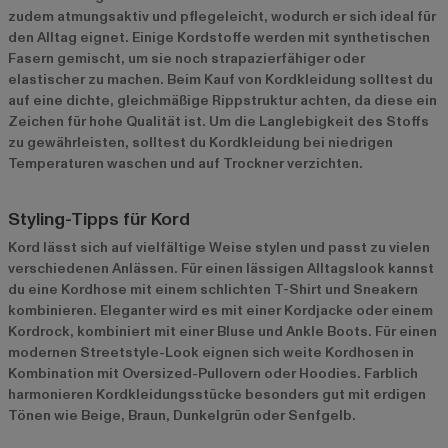
zudem atmungsaktiv und pflegeleicht, wodurch er sich ideal für
den Alltag eignet. Einige Kordstoffe werden mit synthetischen
Fasern gemischt, um sie noch strapazierfähiger oder
elastischer zu machen. Beim Kauf von Kordkleidung solltest du
auf eine dichte, gleichmäßige Rippstruktur achten, da diese ein
Zeichen für hohe Qualität ist. Um die Langlebigkeit des Stoffs
zu gewährleisten, solltest du Kordkleidung bei niedrigen
Temperaturen waschen und auf Trockner verzichten.
Styling-Tipps für Kord
Kord lässt sich auf vielfältige Weise stylen und passt zu vielen
verschiedenen Anlässen. Für einen lässigen Alltagslook kannst
du eine Kordhose mit einem schlichten T-Shirt und Sneakern
kombinieren. Eleganter wird es mit einer Kordjacke oder einem
Kordrock, kombiniert mit einer Bluse und Ankle Boots. Für einen
modernen Streetstyle-Look eignen sich weite Kordhosen in
Kombination mit Oversized-Pullovern oder Hoodies. Farblich
harmonieren Kordkleidungsstücke besonders gut mit erdigen
Tönen wie Beige, Braun, Dunkelgrün oder Senfgelb.