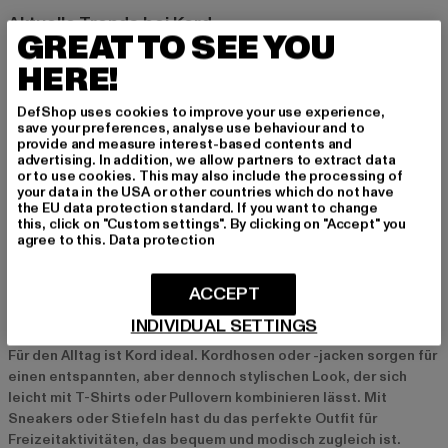
Aktuelle Trends bei Kord
GREAT TO SEE YOU
Der Trend zu Kord setzt sich 2024 mit kräftigen Farben und
HERE!
neuen Schnitten fort. Besonders beliebt sind Kordhosen in
leuchtenden Farben wie Rot, Blau oder Senfgelb, die dem
DefShop uses cookies to improve your use experience,
Outfit einen modernen Twist verleihen. Auch Cropped-
save your preferences, analyse use behaviour and to
Kordjacken und Oversized-Kordhosen sind stark im Kommen
provide and measure interest-based contents and
und kombinieren Retro-Vibes mit zeitgemäßen Silhouetten.
advertising. In addition, we allow partners to extract data
or to use cookies. This may also include the processing of
Nachhaltige Mode spielt ebenfalls eine große Rolle, weshalb
your data in the USA or other countries which do not have
viele Marken Kordkleidung aus recycelten Materialien oder Bio-
the EU data protection standard. If you want to change
Baumwolle anbieten. So kannst du nicht nur stylisch, sondern
this, click on "Custom settings". By clicking on "Accept" you
agree to this.
Data protection
auch umweltbewusst gekleidet sein.
ACCEPT
Kord für verschiedene Anlässe
INDIVIDUAL SETTINGS
Freizeit und Alltag
Für den Alltag ist Kord ideal. Kordhosen oder -jacken sorgen für
einen entspannten, aber dennoch stylischen Look, der sich
leicht mit T-Shirts oder Pullovern kombinieren lässt. Mit
Sneakers oder Stiefeln hast du das perfekte Outfit für
Freizeitaktivitäten, das bequem und modisch zugleich ist.