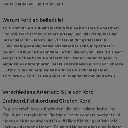
heute wieder voll im Trend liegt.
Warum Kord so beliebt ist
Kord kombiniert auf einzigartige Weise Komfort, Robustheit
und Stil. Der Stoff ist strapazierfähig und hält warm, was ihn
besonders für Herbst- und Winterkleidung ideal macht.
Gleichzeitig verleiht seine charakteristische Rippstruktur
jedem Outfit eine besondere Textur, die sowohl lässig als auch
elegant wirken kann. Kord lässt sich zudem hervorragend in
Alltagslooks integrieren, passt aber ebenso gut zu schickeren
Outfits. Von der bequemen Kordhose bis zur eleganten
Kordjacke – Kord ist ein echter Allrounder in der Modewelt.
Verschiedene Arten und Stile von Kord
Breitkord, Feinkord und Stretch-Kord
Es gibt verschiedene Kordarten, die sich in ihrer Breite und
Struktur unterscheiden. Breitkord ist besonders markant und
eignet sich hervorragend für auffällige Kleidungsstücke wie
Jacken oder weite Hosen. Feinkord hingegen hat eine feinere