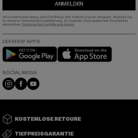
ANMELDEN
Informationen dazu, wie DefShop mit Deinen Daten umgeht, findest Du
in unserer Datenschutzerklärung. Du kannst Dich jederzeit kostenfei
abmelden.
Datenschutzerklärung lesen.
Play market
App store
Instagram
Facebook
YouTube
KOSTENLOSE RETOURE
TIEFPREISGARANTIE