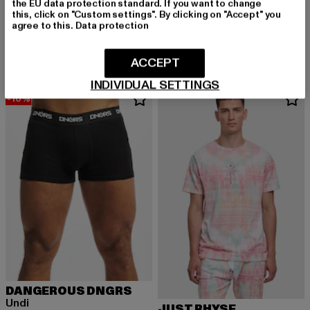
the EU data protection standard. If you want to change
this, click on "Custom settings". By clicking on "Accept" you
ECKO UNLTD.
THUG LIFE
agree to this.
Data protection
Cuttings
Dusky
Derzeitiger Preis: 20,99 EUR
Aktionspreis: 24,99 EUR
Derzeitiger Preis: 17,93 EUR
Aktionspreis: 
20,99 EUR
24,99 EUR
17,93 EUR
22,99 EUR
ACCEPT
INDIVIDUAL SETTINGS
-10%
DANGEROUS DNGRS
Undi
JUST RHYSE