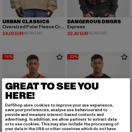
URBAN CLASSICS
DANGEROUS DNGRS
Oversized Polar Fleece Crew
Express
Derzeitiger Preis: 24,00 EUR
Aktionspreis: 49,99 EUR
Derzeitiger Preis: 22,40 EUR
Aktionspreis:
24,00 EUR
49,99 EUR
22,40 EUR
55,99 EUR
-16%
-22%
GREAT TO SEE YOU
HERE!
DefShop uses cookies to improve your use experience,
save your preferences, analyse use behaviour and to
provide and measure interest-based contents and
advertising. In addition, we allow partners to extract data
or to use cookies. This may also include the processing of
your data in the USA or other countries which do not have