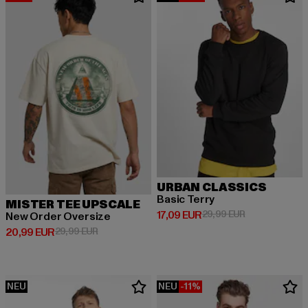
URBAN CLASSICS
Basic Terry
MISTER TEE UPSCALE
Derzeitiger Preis: 17,09 EUR
Aktionspreis: 
17,09 EUR
29,99 EUR
New Order Oversize
Derzeitiger Preis: 20,99 EUR
Aktionspreis: 29,99 EUR
20,99 EUR
29,99 EUR
NEU
NEU
-11%