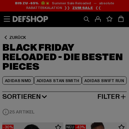
BIS ZU -65%
😲💥 Summer Sale Reloaded — absolute
Zum
Zum
Zum
RABATTESKALATION ❯❯
ZUM SALE
❮❮
Inhalt
Fußzeile
Produktraster
springen
springen
springen
ZURÜCK
BLACK FRIDAY
RELOADED - DIE BESTEN
PIECES
ADIDAS NMD
ADIDAS STAN SMITH
ADIDAS SWIFT RUN
SORTIEREN
FILTER
BELIEBTESTE
25 ARTIKEL
-30%
NEU
-43%