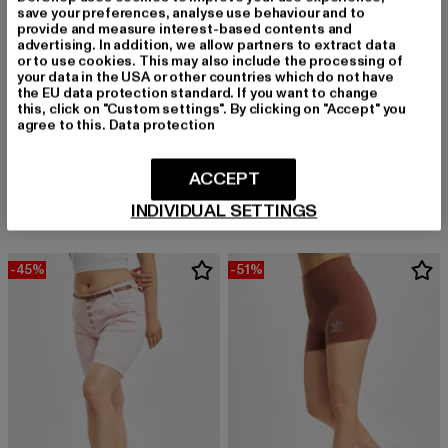
save your preferences, analyse use behaviour and to
provide and measure interest-based contents and
advertising. In addition, we allow partners to extract data
or to use cookies. This may also include the processing of
your data in the USA or other countries which do not have
the EU data protection standard. If you want to change
this, click on "Custom settings". By clicking on "Accept" you
agree to this.
Data protection
URBAN CLASSICS
URBAN CLASSICS
Ladies High Waist Lace Inset Cycle
Ladies High Waist Tech Mesh Aop Cycle
ACCEPT
Derzeitiger Preis: 12,90 EUR
Aktionspreis: 29,99 EUR
Derzeitiger Preis: 18,00 EUR
Aktionspreis: 
12,90 EUR
29,99 EUR
18,00 EUR
39,99 EUR
INDIVIDUAL SETTINGS
-45%
-51%