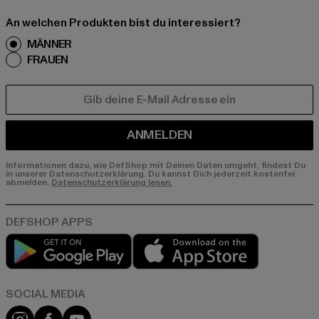
An welchen Produkten bist du interessiert?
MÄNNER
FRAUEN
E-MAIL
ANMELDEN
Informationen dazu, wie DefShop mit Deinen Daten umgeht, findest Du
in unserer Datenschutzerklärung. Du kannst Dich jederzeit kostenfei
abmelden.
Datenschutzerklärung lesen.
Play market
App store
Instagram
Facebook
YouTube