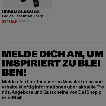
URBAN CLASSICS
Ladies Essentials Terry
Derzeitiger Preis: 24,14 EUR
Aktionspreis: 34,99 EUR
24,14 EUR
34,99 EUR
MELDE DICH AN, UM
INSPIRIERT ZU BLEI
BEN!
Melde dich hier für unseren Newsletter an und
erhalte künftig Informationen über aktuelle Tre
nds, Angebote und Gutscheine von DefShop p
er E-Mail!