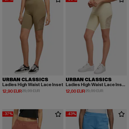
URBAN CLASSICS
URBAN CLASSICS
Ladies High Waist Lace Inset
Ladies High Waist Lace Inset Cycle
Derzeitiger Preis: 12,90 EUR
Aktionspreis: 29,99 EUR
Derzeitiger Preis: 12,00 EUR
Aktionspreis: 
12,90 EUR
29,99 EUR
12,00 EUR
29,99 EUR
-37%
-43%