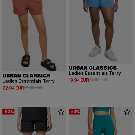
URBAN CLASSICS
Ladies Essentials Terry
URBAN CLASSICS
Derzeitiger Preis: 19,94 EUR
Aktionspreis: 
19,94 EUR
34,99 EUR
Ladies Essentials Terry
Derzeitiger Preis: 22,04 EUR
Aktionspreis: 34,99 EUR
22,04 EUR
34,99 EUR
-60%
-53%