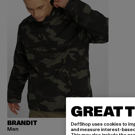
GREAT T
BRANDIT
DefShop uses cookies to imp
Men
and measure interest-based c
This may also include the pr