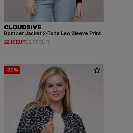
CLOUD5IVE
Bomber Jacket 2-Tone Leo Sleeve Print
Derzeitiger Preis: 22,10 EUR
Aktionspreis: 32,99 EUR
22,10 EUR
32,99 EUR
-30%