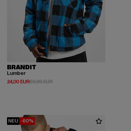
BRANDIT
Lumber
Derzeitiger Preis: 24,00 EUR
Aktionspreis: 59,99 EUR
24,00 EUR
59,99 EUR
NEU
-60%