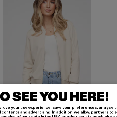
O SEE YOU HERE!
rove your use experience, save your preferences, analyse u
ontents and advertising. In addition, we allow partners to e
ocessing of your data in the USA or other countries which do 