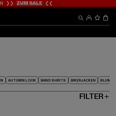
ION ❯❯
ZUM SALE
❮❮
EN
AUTUMN LOOK
BAND SHIRTS
BIKERJACKEN
BLUME
FILTER