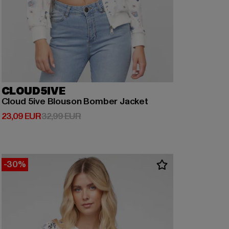
CLOUD5IVE
Cloud 5ive Blouson Bomber Jacket
Derzeitiger Preis: 23,09 EUR
Aktionspreis: 32,99 EUR
23,09 EUR
32,99 EUR
-30%