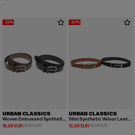
-32%
-20%
URBAN CLASSICS
URBAN CLASSICS
Woven Embossed Synthetic Leather Belt 2-Pack
Slim Synthetic Velour Leather Belt 2-Pack
Derzeitiger Preis: 16,99 EUR
Aktionspreis: 24,99 EUR
Derzeitiger Preis: 15,99 EUR
Aktionspreis: 
16,99 EUR
24,99 EUR
15,99 EUR
19,99 EUR