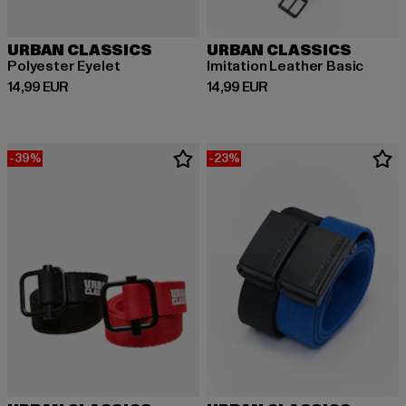
URBAN CLASSICS
URBAN CLASSICS
Polyester Eyelet
Imitation Leather Basic
Derzeitiger Preis: 14,99 EUR
Derzeitiger Preis: 14,99 EUR
14,99 EUR
14,99 EUR
-39%
-23%