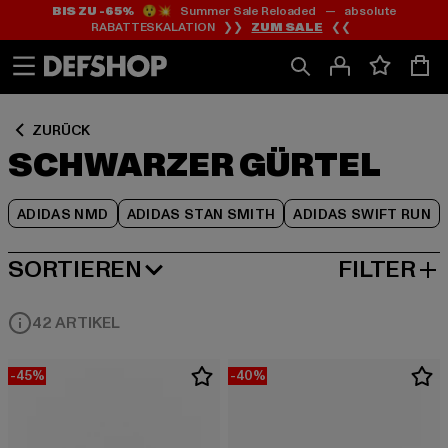
BIS ZU -65%
😲💥 Summer Sale Reloaded — absolute
Zum
Zum
Zum
RABATTESKALATION ❯❯
ZUM SALE
❮❮
Inhalt
Fußzeile
Produktraster
springen
springen
springen
ZURÜCK
SCHWARZER GÜRTEL
ADIDAS NMD
ADIDAS STAN SMITH
ADIDAS SWIFT RUN
SORTIEREN
FILTER
BELIEBTESTE
42 ARTIKEL
-45%
-40%