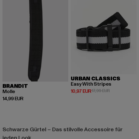
URBAN CLASSICS
Easy With Stripes
BRANDIT
Derzeitiger Preis: 10,97 EUR
Aktionspreis: 1
10,97 EUR
17,99 EUR
Molle
Derzeitiger Preis: 14,99 EUR
14,99 EUR
Schwarze Gürtel – Das stilvolle Accessoire für
jeden Look