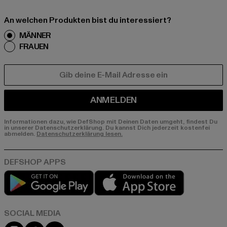
An welchen Produkten bist du interessiert?
MÄNNER
FRAUEN
E-MAIL
ANMELDEN
Informationen dazu, wie DefShop mit Deinen Daten umgeht, findest Du
in unserer Datenschutzerklärung. Du kannst Dich jederzeit kostenfei
abmelden.
Datenschutzerklärung lesen.
Play market
App store