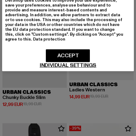
DefShop uses cookies to improve your use experience,
save your preferences, analyse use behaviour and to
provide and measure interest-based contents and
advertising. In addition, we allow partners to extract data
or to use cookies. This may also include the processing of
your data in the USA or other countries which do not have
the EU data protection standard. If you want to change
this, click on "Custom settings". By clicking on "Accept" you
agree to this.
Data protection
ACCEPT
INDIVIDUAL SETTINGS
URBAN CLASSICS
Ladies Western
URBAN CLASSICS
Derzeitiger Preis: 14,99 EUR
Aktionspreis: 
14,99 EUR
19,99 EUR
Chunky Buckle Slim
Derzeitiger Preis: 12,99 EUR
Aktionspreis: 19,99 EUR
12,99 EUR
19,99 EUR
-39%