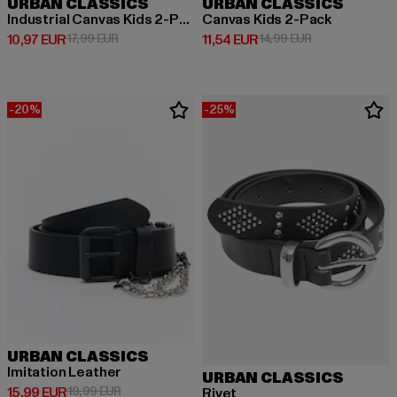
URBAN CLASSICS
URBAN CLASSICS
Industrial Canvas Kids 2-Pack
Canvas Kids 2-Pack
Derzeitiger Preis: 10,97 EUR
Aktionspreis: 17,99 EUR
Derzeitiger Preis: 11,54 EUR
Aktionspreis: 1
10,97 EUR
17,99 EUR
11,54 EUR
14,99 EUR
-20%
-25%
URBAN CLASSICS
Imitation Leather
URBAN CLASSICS
Derzeitiger Preis: 15,99 EUR
Aktionspreis: 19,99 EUR
15,99 EUR
19,99 EUR
Rivet