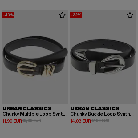
-40%
-22%
URBAN CLASSICS
URBAN CLASSICS
Chunky Multiple Loop Synthetic Leather
Chunky Buckle Loop Synthetic Leather
Derzeitiger Preis: 11,99 EUR
Aktionspreis: 19,99 EUR
Derzeitiger Preis: 14,03 EUR
Aktionspreis: 1
11,99 EUR
19,99 EUR
14,03 EUR
17,99 EUR