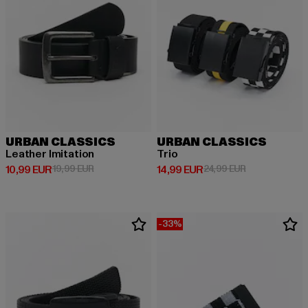
URBAN CLASSICS
URBAN CLASSICS
Leather Imitation
Trio
Derzeitiger Preis: 10,99 EUR
Aktionspreis: 19,99 EUR
Derzeitiger Preis: 14,99 EUR
Aktionspreis: 
10,99 EUR
19,99 EUR
14,99 EUR
24,99 EUR
-33%