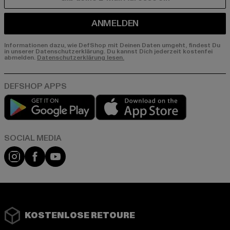
E-MAIL
ANMELDEN
Informationen dazu, wie DefShop mit Deinen Daten umgeht, findest Du
in unserer Datenschutzerklärung. Du kannst Dich jederzeit kostenfei
abmelden.
Datenschutzerklärung lesen.
Play market
App store
Instagram
Facebook
YouTube
KOSTENLOSE RETOURE