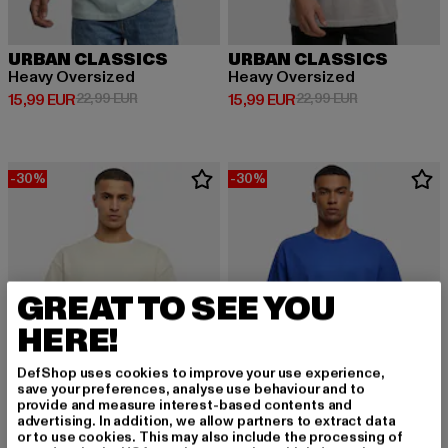
URBAN CLASSICS
URBAN CLASSICS
Heavy Oversized
Heavy Oversized
Derzeitiger Preis: 15,99 EUR
Aktionspreis: 22,99 EUR
Derzeitiger Preis: 15,99 EUR
Aktionspreis: 
15,99 EUR
22,99 EUR
15,99 EUR
22,99 EUR
-30%
-30%
GREAT TO SEE YOU
HERE!
DefShop uses cookies to improve your use experience,
save your preferences, analyse use behaviour and to
provide and measure interest-based contents and
advertising. In addition, we allow partners to extract data
or to use cookies. This may also include the processing of