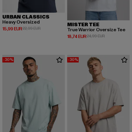
URBAN CLASSICS
Heavy Oversized
MISTER TEE
Derzeitiger Preis: 15,99 EUR
Aktionspreis: 22,99 EUR
15,99 EUR
22,99 EUR
True Warrior Oversize Tee
Derzeitiger Preis: 18,74 EUR
Aktionspreis: 
18,74 EUR
24,99 EUR
-30%
-30%