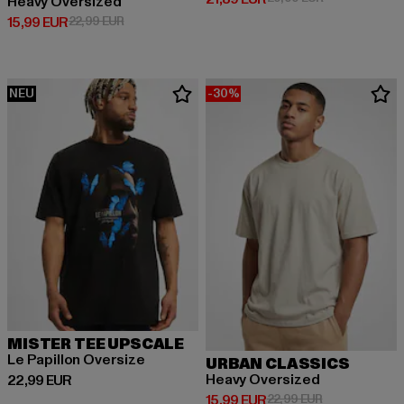
Heavy Oversized
Derzeitiger Preis: 15,99 EUR
Aktionspreis: 22,99 EUR
15,99 EUR
22,99 EUR
NEU
-30%
MISTER TEE UPSCALE
Le Papillon Oversize
URBAN CLASSICS
Heavy Oversized
Derzeitiger Preis: 22,99 EUR
22,99 EUR
Derzeitiger Preis: 15,99 EUR
Aktionspreis: 
15,99 EUR
22,99 EUR