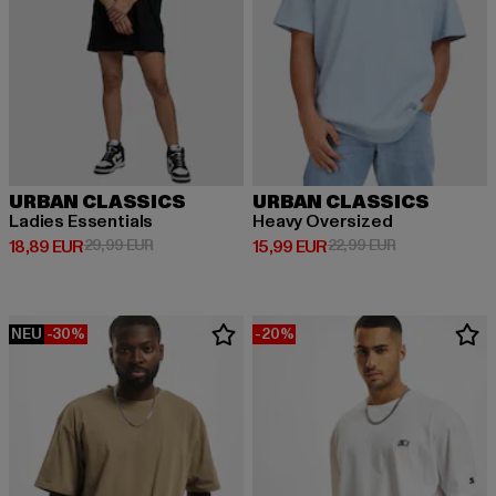
URBAN CLASSICS
URBAN CLASSICS
Ladies Essentials
Heavy Oversized
Derzeitiger Preis: 18,89 EUR
Aktionspreis: 29,99 EUR
Derzeitiger Preis: 15,99 EUR
Aktionspreis: 
18,89 EUR
29,99 EUR
15,99 EUR
22,99 EUR
NEU
-30%
-20%