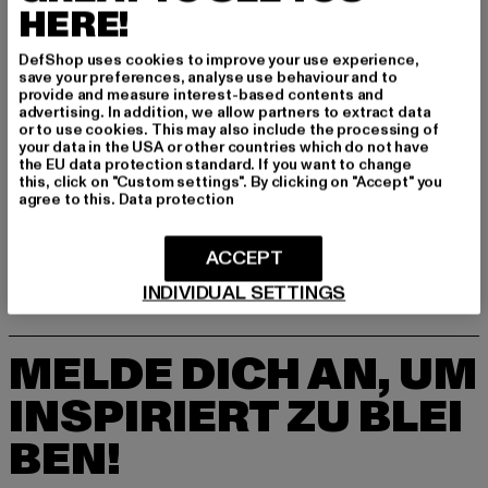
HERE!
DefShop uses cookies to improve your use experience,
save your preferences, analyse use behaviour and to
provide and measure interest-based contents and
advertising. In addition, we allow partners to extract data
or to use cookies. This may also include the processing of
your data in the USA or other countries which do not have
the EU data protection standard. If you want to change
DEF
this, click on "Custom settings". By clicking on "Accept" you
Oversized
agree to this.
Data protection
Derzeitiger Preis: 24,89 EUR
Aktionspreis: 29,99 EUR
24,89 EUR
29,99 EUR
ACCEPT
INDIVIDUAL SETTINGS
MELDE DICH AN, UM
INSPIRIERT ZU BLEI
BEN!