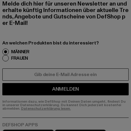
Melde dich hier für unseren Newsletter an und
erhalte künftig Informationen über aktuelle Tre
nds, Angebote und Gutscheine von DefShop p
er E-Mail!
An welchen Produkten bist du interessiert?
MÄNNER
FRAUEN
E-MAIL
ANMELDEN
Informationen dazu, wie DefShop mit Deinen Daten umgeht, findest Du
in unserer Datenschutzerklärung. Du kannst Dich jederzeit kostenfei
abmelden.
Datenschutzerklärung lesen.