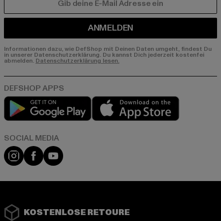
E-MAIL
ANMELDEN
Informationen dazu, wie DefShop mit Deinen Daten umgeht, findest Du
in unserer Datenschutzerklärung. Du kannst Dich jederzeit kostenfei
abmelden.
Datenschutzerklärung lesen.
Play market
App store
Instagram
Facebook
YouTube
KOSTENLOSE RETOURE