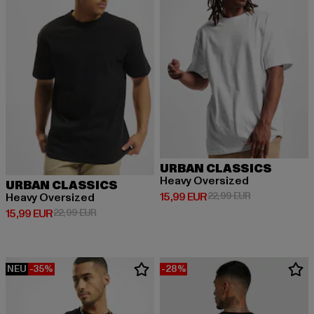
URBAN CLASSICS
Heavy Oversized
URBAN CLASSICS
Derzeitiger Preis: 15,99 EUR
Aktionspreis: 
15,99 EUR
22,99 EUR
Heavy Oversized
Derzeitiger Preis: 15,99 EUR
Aktionspreis: 22,99 EUR
15,99 EUR
22,99 EUR
NEU
-35%
-28%