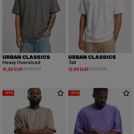
URBAN CLASSICS
URBAN CLASSICS
Heavy Oversized
Tall
Derzeitiger Preis: 15,99 EUR
Aktionspreis: 22,99 EUR
Derzeitiger Preis: 12,99 EUR
Aktionspreis: 
15,99 EUR
22,99 EUR
12,99 EUR
19,99 EUR
-30%
-35%