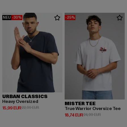
NEU
-30%
-25%
URBAN CLASSICS
Heavy Oversized
MISTER TEE
Derzeitiger Preis: 15,99 EUR
Aktionspreis: 22,99 EUR
15,99 EUR
22,99 EUR
True Warrior Oversize Tee
Derzeitiger Preis: 18,74 EUR
Aktionspreis: 
18,74 EUR
24,99 EUR