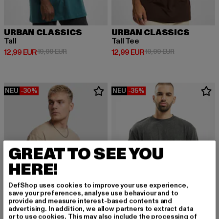
URBAN CLASSICS
URBAN CLASSICS
Tall
Tall Tee
Derzeitiger Preis: 12,99 EUR
Aktionspreis: 19,99 EUR
Derzeitiger Preis: 12,99 EUR
Aktionspreis: 
12,99 EUR
19,99 EUR
12,99 EUR
19,99 EUR
NEU
-30%
NEU
-35%
GREAT TO SEE YOU
HERE!
DefShop uses cookies to improve your use experience,
save your preferences, analyse use behaviour and to
provide and measure interest-based contents and
advertising. In addition, we allow partners to extract data
or to use cookies. This may also include the processing of