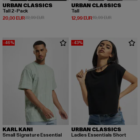
URBAN CLASSICS
URBAN CLASSICS
Tall 2-Pack
Tall
Derzeitiger Preis: 20,00 EUR
Aktionspreis: 22,99 EUR
Derzeitiger Preis: 12,99 EUR
Aktionspreis: 
20,00 EUR
22,99 EUR
12,99 EUR
19,99 EUR
-46%
-43%
KARL KANI
URBAN CLASSICS
Small Signature Essential
Ladies Essentials Short