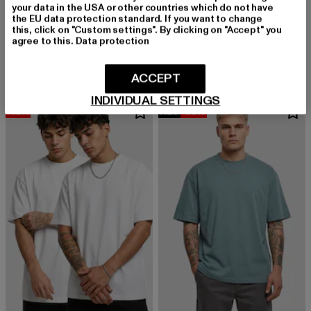
your data in the USA or other countries which do not have
URBAN CLASSICS
the EU data protection standard. If you want to change
Tall Tee
URBAN CLASSICS
this, click on "Custom settings". By clicking on "Accept" you
Derzeitiger Preis: 12,99 EUR
Aktionspreis: 
12,99 EUR
19,99 EUR
Heavy Oversized
agree to this.
Data protection
Derzeitiger Preis: 15,99 EUR
Aktionspreis: 22,99 EUR
15,99 EUR
22,99 EUR
ACCEPT
INDIVIDUAL SETTINGS
-13%
NEU
-35%