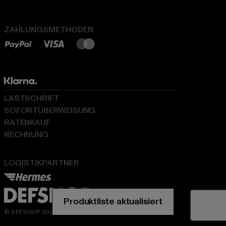
ZAHLUNGSMETHODEN
LASTSCHRIFT
SOFORTÜBERWEISUNG
RATENKAUF
RECHNUNG
LOGISTIKPARTNER
© DEFSHOP 2026. Alle Rechte vorbehalten