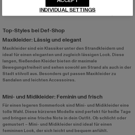
ACCEPT
sich auch problemlos in der Stadt tragen. Kombiniert mit
passenden Accessoires und Schuhen wird das Strandkleid im
INDIVIDUAL SETTINGS
Handumdrehen zu einem stylishen Outfit für den Alltag.
Top-Styles bei Def-Shop
Maxikleider: Lässig und elegant
Maxikleider
sind ein Klassiker unter den Strandkleidern und
ideal für einen eleganten und zugleich lässigen Look. Diese
langen, fließenden Kleider bieten dir maximale
Bewegungsfreiheit und sehen sowohl am Strand als auch in der
Stadt stilvoll aus. Besonders gut passen Maxikleider zu
Sandalen und leichten Accessoires.
Mini- und Midikleider: Feminin und frisch
Für einen legeren Sommerlook sind
Mini- und Midikleider
eine
tolle Wahl. Diese kürzeren Modelle sind perfekt für heiße Tage
und bringen eine frische Note in dein Outfit. Ob schlicht oder
gemustert – Mini- und Midikleider sind ideal für einen
femininen Look, der sich leicht und bequem anfühlt.