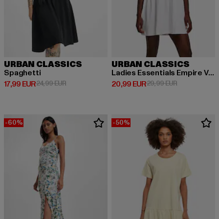
URBAN CLASSICS
URBAN CLASSICS
Spaghetti
Ladies Essentials Empire Valance
Derzeitiger Preis: 17,99 EUR
Aktionspreis: 24,99 EUR
Derzeitiger Preis: 20,99 EUR
Aktionspreis:
17,99 EUR
24,99 EUR
20,99 EUR
29,99 EUR
-60%
-50%