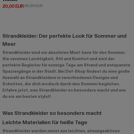
Derzeitiger Preis: 20,00 EUR
Aktionspreis: 49,99 EUR
20,00 EUR
49,99 EUR
Strandkleider: Der perfekte Look für Sommer und
Meer
Strandkleider sind ein absolutes Must-have für den Sommer.
Sie vereinen Leichtigkeit, Stil und Komfort und sind der
perfekte Begleiter für sonnige Tage am Strand und entspannte
Spaziergänge in der Stadt. Bei Def-Shop findest du eine große
Auswahl an Strandkleidern in verschiedenen Designs und
Schnitten, die dich modisch durch den Sommer begleiten.
Erfahre jetzt, was Strandkleider so besonders macht und wie
du sie am besten stylst!
Was Strandkleider so besonders macht
Leichte Materialien für heiße Tage
Strandkleider werden meist aus leichten, atmungsaktiven