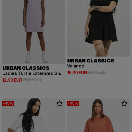
URBAN CLASSICS
Valance
URBAN CLASSICS
Derzeitiger Preis: 15,89 EUR
Aktionspreis: 
15,89 EUR
29,99 EUR
Ladies Turtle Extended Shoulder
Derzeitiger Preis: 12,90 EUR
Aktionspreis: 29,99 EUR
12,90 EUR
29,99 EUR
-49%
-49%