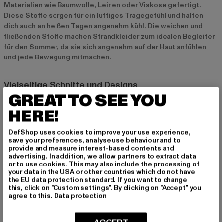
Materialien wie Baumwolle, Leinen oder Viskose gefertigt.
Diese Stoffe sorgen für ein luftiges Tragegefühl und halten
dich auch an heißen Tagen angenehm kühl. Die weichen und
fließenden Stoffe machen Strandkleider zum idealen Begleiter
für den Sommer, da sie sich angenehm auf der Haut anfühlen
und jede Bewegung mitmachen.
Vielseitige Schnitte und Designs
GREAT TO SEE YOU
Von langen Maxikleidern über sportliche Minikleider bis hin zu
trendigen Midikleidern – die Vielfalt an Strandkleidern lässt
HERE!
keine Wünsche offen. Ob du einen lässigen oder eleganten
Look bevorzugst, bei den unterschiedlichen Schnitten und
DefShop uses cookies to improve your use experience,
save your preferences, analyse use behaviour and to
Designs findest du sicher das passende Kleid für deinen Stil.
provide and measure interest-based contents and
So ist für jede Figur und jeden Geschmack das perfekte
advertising. In addition, we allow partners to extract data
Strandkleid dabei.
or to use cookies. This may also include the processing of
your data in the USA or other countries which do not have
the EU data protection standard. If you want to change
Strand- und Alltagsbegleiter in einem
this, click on "Custom settings". By clicking on "Accept" you
agree to this.
Data protection
Ein weiterer Vorteil von Strandkleidern ist ihre Vielseitigkeit.
Sie eignen sich nicht nur perfekt für den Strand, sondern lassen