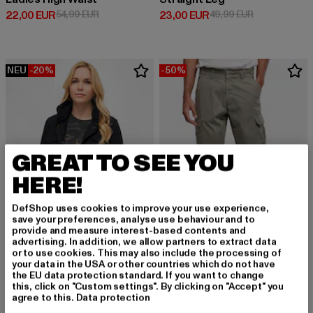
Derzeitiger Preis: 22,00 EUR
Aktionspreis: 54,99 EUR
Derzeitiger Preis: 23,00 EUR
Aktionspreis:
22,00 EUR
54,99 EUR
23,00 EUR
49,99 EUR
NEU
-20%
-50%
GREAT TO SEE YOU
HERE!
DefShop uses cookies to improve your use experience,
save your preferences, analyse use behaviour and to
provide and measure interest-based contents and
advertising. In addition, we allow partners to extract data
or to use cookies. This may also include the processing of
your data in the USA or other countries which do not have
BRANDIT
URBAN CLASSICS
the EU data protection standard. If you want to change
Ladies M65 Standard
Straight Leg
this, click on "Custom settings". By clicking on "Accept" you
Derzeitiger Preis: 23,99 EUR
Aktionspreis: 29,99 EUR
Derzeitiger Preis: 25,00 EUR
Aktionspreis:
23,99 EUR
29,99 EUR
25,00 EUR
49,99 EUR
agree to this.
Data protection