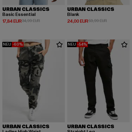
URBAN CLASSICS
URBAN CLASSICS
Basic Essential
Blank
Derzeitiger Preis: 17,84 EUR
Aktionspreis: 34,99 EUR
Derzeitiger Preis: 24,00 EUR
Aktionspreis:
17,84 EUR
34,99 EUR
24,00 EUR
59,99 EUR
NEU
-60%
NEU
-54%
URBAN CLASSICS
URBAN CLASSICS
Ladies High Waist
Straight Leg