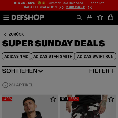
BIS ZU -65%
😲💥 Summer Sale Reloaded — absolute
Zum
Zum
Zum
RABATTESKALATION ❯❯
ZUM SALE
❮❮
Inhalt
Fußzeile
Produktraster
springen
springen
springen
ZURÜCK
SUPER SUNDAY DEALS
ADIDAS NMD
ADIDAS STAN SMITH
ADIDAS SWIFT RUN
SORTIEREN
FILTER
BELIEBTESTE
231 ARTIKEL
-49%
NEU
-58%