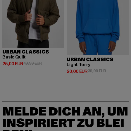
URBAN CLASSICS
Basic Quilt
URBAN CLASSICS
Derzeitiger Preis: 25,00 EUR
Aktionspreis: 49,99 EUR
25,00 EUR
49,99 EUR
Light Terry
Derzeitiger Preis: 20,00 EUR
Aktionspreis:
20,00 EUR
39,99 EUR
MELDE DICH AN, UM
INSPIRIERT ZU BLEI