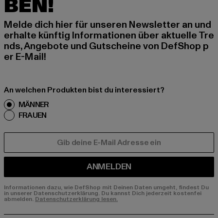
BEN!
Melde dich hier für unseren Newsletter an und
erhalte künftig Informationen über aktuelle Tre
nds, Angebote und Gutscheine von DefShop p
er E-Mail!
An welchen Produkten bist du interessiert?
MÄNNER
FRAUEN
E-MAIL
ANMELDEN
Informationen dazu, wie DefShop mit Deinen Daten umgeht, findest Du
in unserer Datenschutzerklärung. Du kannst Dich jederzeit kostenfei
abmelden.
Datenschutzerklärung lesen.