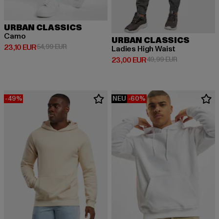
URBAN CLASSICS
Camo
URBAN CLASSICS
Derzeitiger Preis: 23,10 EUR
Aktionspreis: 54,99 EUR
23,10 EUR
54,99 EUR
Ladies High Waist
Derzeitiger Preis: 23,00 EUR
Aktionspreis:
23,00 EUR
49,99 EUR
-49%
NEU
-60%